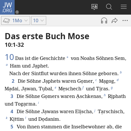
JW.ORG
Anmelden
(öffnet
Websitesprache
Suche
ME
neues
ändern
EI
1Mo
10
Fenster)
Das erste Buch Mose
10:1-32
10
*
Das ist die Geschichte
von Noahs Söhnen Sem,
a
Ham und Jạphet.
b
Nach der Sintflut wurden ihnen Söhne geboren.
c
d
2
Die Söhne Jạphets waren Gọmer,
Mạgog,
e
f
g
Mạdai, Jạwan, Tụbal,
Mẹschech
und Tịras.
h
3
Die Söhne Gọmers waren Ạschkenas,
Rịphath
i
und Togạrma.
j
4
Die Söhne Jạwans waren Elịscha,
Tạrschisch,
k
l
Kịttim
und Dọdanim.
5
Von ihnen stammen die Inselbewohner ab, die