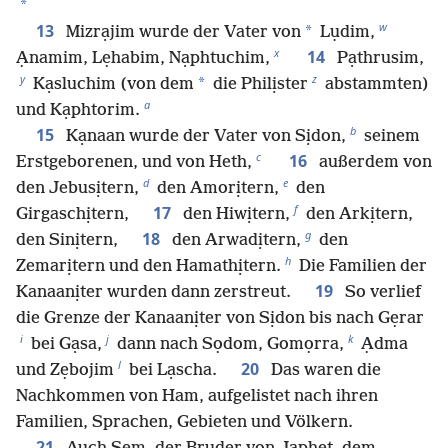
*
w
13
*
Mizrạjim wurde der Vater von
Lụdim,
x
14
Ạnamim, Lẹhabim, Nạphtuchim,
Pạthrusim,
y
z
*
Kạsluchim (von dem
die Philịster
abstammten)
a
und Kạphtorim.
b
15
Kạnaan wurde der Vater von Sịdon,
seinem
c
16
Erstgeborenen, und von Heth,
außerdem von
d
e
den Jebusịtern,
den Amorịtern,
den
f
17
Girgaschịtern,
den Hiwịtern,
den Arkịtern,
g
18
den Sinịtern,
den Arwadịtern,
den
h
Zemarịtern und den Hamathịtern.
Die Familien der
19
Kanaanịter wurden dann zerstreut.
So verlief
die Grenze der Kanaanịter von Sịdon bis nach Gẹrar
i
j
k
bei Gạsa,
dann nach Sọdom, Gomọrra,
Ạdma
l
20
und Zẹbojim
bei Lạscha.
Das waren die
Nachkommen von Ham, aufgelistet nach ihren
Familien, Sprachen, Gebieten und Völkern.
21