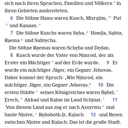
*
sich nach ihren Sprachen, Familien und Völkern
in
ihren Gebieten ausbreiteten.
m
6
Die Söhne Hams waren Kusch, Mizrạjim,
Put
n
o
und Kạnaan.
p
7
Die Söhne Kuschs waren Sẹba,
Hawịla, Sạbta,
q
Rạema
und Sabtẹcha.
Die Söhne Rạemas waren Schẹba und Dẹdan.
8
Kusch wurde der Vater von Nịmrod, der als
9
*
Erster ein Mächtiger
auf der Erde wurde.
Er
wurde ein mächtiger Jäger, ein Gegner Jehovas.
Daher kommt der Spruch: „Wie Nịmrod, ein
10
mächtiger Jäger, ein Gegner Jehovas.“
Die
r
*
ersten Städte
seines Königreiches waren Bạbel,
s
t
11
Ẹrech,
Ạkkad und Kạlne im Land Schịnar.
u
Von diesem Land aus zog er nach Assyrien
und
v
12
baute Nịnive,
Rẹhoboth-Ịr, Kạlach
und Rẹsen
zwischen Nịnive und Kạlach: Das ist die große Stadt.