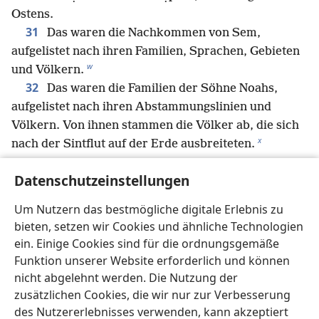
Ostens.
31
Das waren die Nachkommen von Sem,
aufgelistet nach ihren Familien, Sprachen, Gebieten
w
und Völkern.
32
Das waren die Familien der Söhne Noahs,
aufgelistet nach ihren Abstammungslinien und
Völkern. Von ihnen stammen die Völker ab, die sich
x
nach der Sintflut auf der Erde ausbreiteten.
Datenschutzeinstellungen
Zurück
Weiter
Um Nutzern das bestmögliche digitale Erlebnis zu
bieten, setzen wir Cookies und ähnliche Technologien
ein. Einige Cookies sind für die ordnungsgemäße
Funktion unserer Website erforderlich und können
Copyrights für diese Publikation
nicht abgelehnt werden. Die Nutzung der
zusätzlichen Cookies, die wir nur zur Verbesserung
Copyright
©
2026
Watch Tower Bible and Tract Society of
Pennsylvania.
des Nutzererlebnisses verwenden, kann akzeptiert