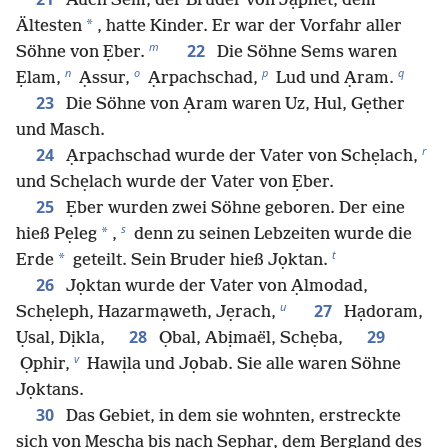
Auch Sem, der Bruder von Jạphet, dem
*
Ältesten
, hatte Kinder. Er war der Vorfahr aller
m
22
Söhne von Ẹber.
Die Söhne Sems waren
n
o
p
q
Ẹlam,
Ạssur,
Ạrpachschad,
Lud und Ạram.
23
Die Söhne von Ạram waren Uz, Hul, Gẹther
und Masch.
r
24
Ạrpachschad wurde der Vater von Schẹlach,
und Schẹlach wurde der Vater von Ẹber.
25
Ẹber wurden zwei Söhne geboren. Der eine
s
*
hieß Pẹleg
,
denn zu seinen Lebzeiten wurde die
t
*
Erde
geteilt. Sein Bruder hieß Jọktan.
26
Jọktan wurde der Vater von Ạlmodad,
u
27
Schẹleph, Hazarmạweth, Jẹrach,
Hạdoram,
28
29
Ụsal, Dịkla,
Ọbal, Abịmaël, Schẹba,
v
Ọphir,
Hawịla und Jọbab. Sie alle waren Söhne
Jọktans.
30
Das Gebiet, in dem sie wohnten, erstreckte
sich von Mẹscha bis nach Sẹphar, dem Bergland des