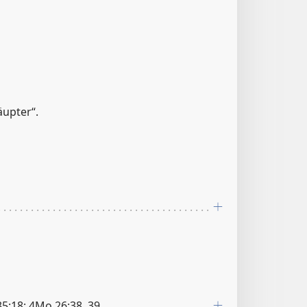
äupter“.
5:18; 4Mo 26:38, 39