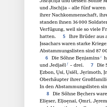
Jisrạchja und dessen Söhne M
und Jischịja – alle fünf ware
ihrer Nachkommenschaft, ihr
standen ihnen 36 000 Soldaten
Verfügung, weil sie so viele 
5
hatten.
Ihre Brüder aus a
Ịssachars waren starke Kriege
Abstammungslisten sind 87 00
6
c
Die Söhne Bẹnjamins
h
7
f
und Jedịaël
– drei.
Die 
Ẹzbon, Ụsi, Ụsiël, Jẹrimoth, Ịr
Oberhäupter ihrer Großfamili
In den Abstammungslisten sin
8
Die Söhne Bẹchers ware
Eliẹser, Eljoẹnai, Ọmri, Jẹre