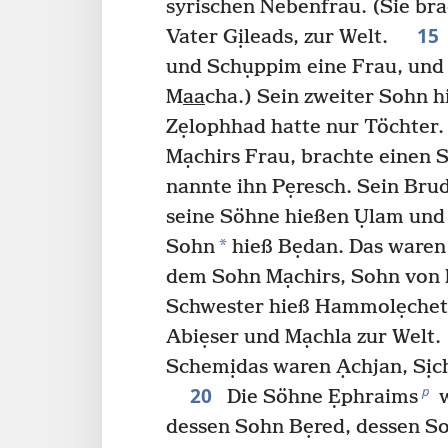
syrischen Nebenfrau. (Sie bra
15
Vater Gịleads, zur Welt.
und Schụppim eine Frau, und 
M
aa
cha.) Sein zweiter Sohn 
Zẹlophhad hatte nur Töchter.
Mạchirs Frau, brachte einen 
nannte ihn Pẹresch. Sein Bru
seine Söhne hießen Ụlam u
*
Sohn
hieß Bẹdan. Das waren 
dem Sohn Mạchirs, Sohn vo
Schwester hieß Hammolẹcheth
Abiẹser und Mạchla zur Wel
Schemịdas waren Ạchjan, Sịc
20
p
Die Söhne Ẹphraims
w
dessen Sohn Bẹred, dessen S