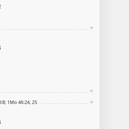
2
3
:8; 1Mo 46:24, 25
4