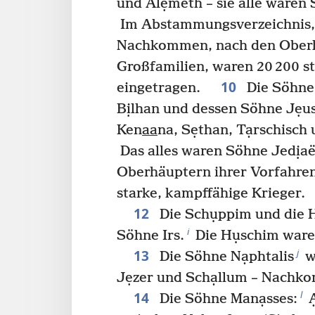
und Alẹmeth – sie alle ware
Im Abstammungsverzeichnis, 
Nachkommen, nach den Oberh
Großfamilien, waren 20 200 s
10
eingetragen.
Die Söhne 
Bịlhan und dessen Söhne Jẹu
Ken
aa
na, Sẹthan, Tạrschisc
Das alles waren Söhne Jedịaë
Oberhäuptern ihrer Vorfahren.
starke, kampffähige Krieger.
12
Die Schụppim und die 
i
Söhne Irs.
Die Hụschim ware
13
j
Die Söhne Nạphtalis
w
Jẹzer und Schạllum – Nachk
14
l
Die Söhne Manạsses:
Ạ