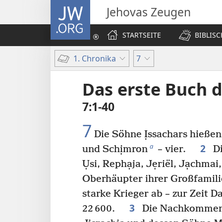
JW.ORG
Jehovas Zeugen
STARTSEITE
BIBLIS
1. Chronika
7
Das erste Buch 
7:1-40
7
Die Söhne Ịssachars hießen
2
a
und Schịmron
– vier.
Di
Ụsi, Rephạja, Jẹriël, Jạchma
Oberhäupter ihrer Großfamil
starke Krieger ab – zur Zeit Da
3
22 600.
Die Nachkomme