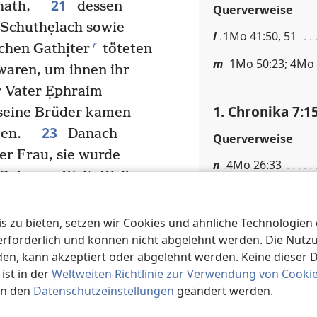
21
ạhath,
dessen
Querverweise
Schuthẹlach sowie
l
1Mo 41:50, 51
r
schen Gathịter
töteten
m
1Mo 50:23; 4Mo 
 waren, um ihnen ihr
 Vater Ẹphraim
1. Chronika 7:1
d seine Brüder kamen
23
sten.
Danach
Querverweise
er Frau, sie wurde
n
4Mo 26:33
Sohn zur Welt. Weil
o
4Mo 27:1; 4Mo 2
glück getroffen wurde,
ine Tochter war
 zu bieten, setzen wir Cookies und ähnliche Technologien ei
s
1. Chronika 7:1
orderlich und können nicht abgelehnt werden. Die Nutzung
ere
und das obere
n, kann akzeptiert oder abgelehnt werden. Keine dieser 
25
ee
ra.
Dann war
Fußnoten
st in der
Weltweiten Richtlinie zur Verwendung von Cooki
Rẹscheph, dessen Sohn
in den
Datenschutzeinstellungen
geändert werden.
Wtl. „Söhne“.
26
dessen Sohn