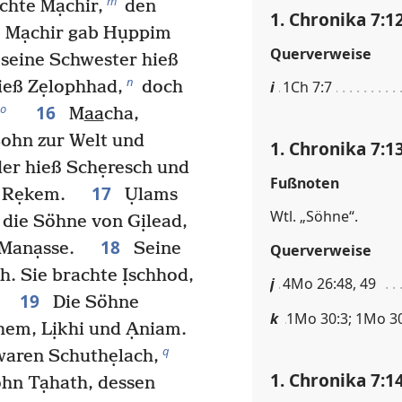
m
chte Mạchir,
den
1. Chronika 7:1
Mạchir gab Hụppim
Querverweise
seine Schwester hieß
n
hieß Zẹlophhad,
doch
i
1Ch 7:7
16
o
M
aa
cha,
Sohn zur Welt und
1. Chronika 7:1
der hieß Schẹresch und
Fußnoten
17
nd Rẹkem.
Ụlams
Wtl. „Söhne“.
die Söhne von Gịlead,
18
n Manạsse.
Seine
Querverweise
. Sie brachte Ịschhod,
j
4Mo 26:48, 49
19
t.
Die Söhne
k
1Mo 30:3; 1Mo 30
hem, Lịkhi und Ạniam.
q
aren Schuthẹlach,
1. Chronika 7:1
ohn Tạhath, dessen