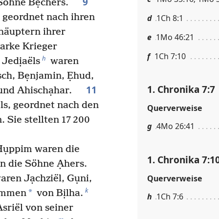
9
n Söhne Bẹchers.
geordnet nach ihren
d
1Ch 8:1
äuptern ihrer
e
1Mo 46:21
tarke Krieger
f
1Ch 7:10
h
Jedịaëls
waren
sch, Bẹnjamin, Ẹhud,
1. Chronika 7:7
11
h und Ahischạhar.
ls, geordnet nach den
Querverweise
 Sie stellten 17 200
g
4Mo 26:41
Hụppim waren die
1. Chronika 7:1
n die Söhne Ạhers.
Querverweise
aren Jạchziël, Gụni,
k
*
ommen
von Bịlha.
h
1Ch 7:6
sriël von seiner