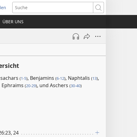
den
net
Suche
es
ÜBER UNS
ter)
ersicht
sachars
, Benjamins
, Naphtalis
,
(
1-5
)
(
6-12
)
(
13
)
, Ephraims
, und Aschers
(
20-29
)
(
30-40
)
6:23, 24