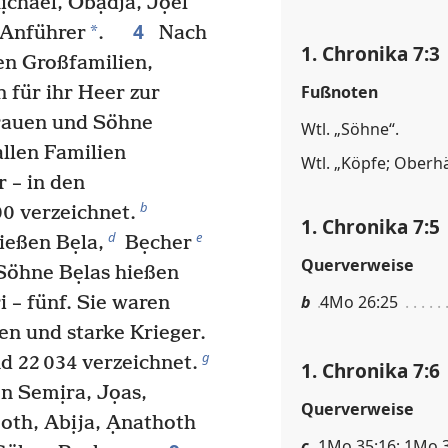
ịchael, Obạdja, Jọel
4
*
n Anführer
.
Nach
1. Chronika 7:3
en Großfamilien,
Fußnoten
 für ihr Heer zur
Frauen und Söhne
Wtl. „Söhne“.
llen Familien
Wtl. „Köpfe; Oberh
r – in den
b
0 verzeichnet.
1. Chronika 7:5
d
e
ießen Bẹla,
Bẹcher
Querverweise
Söhne Bẹlas hießen
b
4Mo 26:25
i – fünf. Sie waren
en und starke Krieger.
g
d 22 034 verzeichnet.
1. Chronika 7:6
n Semịra, Jọas,
Querverweise
moth, Abịja, Ạnathoth
c
1Mo 35:16; 1Mo 3