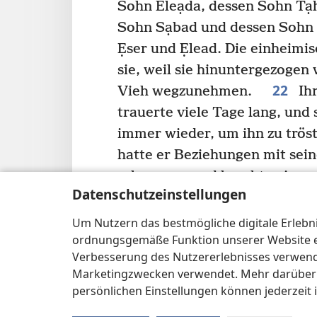
Sohn Eleạda, dessen Sohn T
Sohn Sạbad und dessen Sohn 
Ẹser und Ẹlead. Die einheimi
sie, weil sie hinuntergezogen
22
Vieh wegzunehmen.
Ihr
trauerte viele Tage lang, un
immer wieder, um ihn zu trö
hatte er Beziehungen mit sein
schwanger und brachte einen 
Datenschutzeinstellungen
aber sein Haus damals von Un
24
*
nannte er ihn Berịa
.
Se
Um Nutzern das bestmögliche digitale Erlebnis
ordnungsgemäße Funktion unserer Website erf
Sch
ee
ra. Sie erbaute das unt
Verbesserung des Nutzererlebnisses verwende
t
Beth-Họron
sowie Ụsen-Sch
Marketingzwecken verwendet. Mehr darüber i
da noch sein Sohn Rẹphach, 
persönlichen Einstellungen können jederzeit 
Tẹlach, dessen Sohn Tạhan,