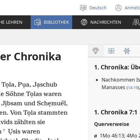
Deutsch
Anmel
Sprache
(öff
auswählen
neu
CHE LEHREN
BIBLIOTHEK
NACHRICHTEN
Fens
der Chronika
1. Chronika: Üb
Nachkommen Is
 Tọla, Pụa, Jạschub
Manasses
(
14-19
)
e Söhne Tọlas waren
i, Jịbsam und Schẹmuël,
1. Chronika 7:1
ien. Von Tọla stammten
vids zählten sie
Querverweise
*
n
Ụsis waren
a
1Mo 46:13; 4Mo 2