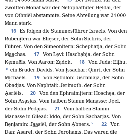
war 24 000 Mann stark.
Der zwölfte für den
zwölften Monat war der Netophathịter Hẹldai, der
von Ọthniël abstammte. Seine Abteilung war 24 000
Mann stark.
16
Es folgen die Stammesführer Israels. Von den
Rubenịtern war Eliẹser, der Sohn Sịchris, der
Führer. Von den Simeonịtern: Schephạtja, der Sohn
17
M
aa
chas.
Von Lẹvi: Haschạbja, der Sohn
18
Kẹmuëls. Von Aaron: Zạdok.
Von Juda: Elịhu,
u
ein Bruder Davids. Von Ịssachar: Ọmri, der Sohn
19
Mịchaels.
Von Sẹbulon: Jischmạja, der Sohn
Obạdjas. Von Nạphtali: Jẹrimoth, der Sohn
20
Ạsriëls.
Von den Ephraimịtern: Hoschẹa, der
Sohn Asạsjas. Vom halben Stamm Manạsse: Jọel,
21
der Sohn Pedạjas.
Vom halben Stamm
Manạsse in Gịlead: Ịddo, der Sohn Sachạrjas. Von
v
22
Bẹnjamin: J
aa
siël, der Sohn Ạbners.
Von
Dan: Ạsarel, der Sohn Jẹrohams. Das waren die