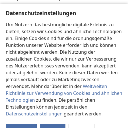
Obersten der Stämme Israels.
Datenschutzeinstellungen
23
Die Männer im Alter von 20 Jahren und
darunter ließ David nicht zählen, denn Jehova hatte
Um Nutzern das bestmögliche digitale Erlebnis zu
versprochen, Israel so zahlreich werden zu lassen
bieten, setzen wir Cookies und ähnliche Technologien
w
24
wie die Sterne am Himmel.
Jọab, der Sohn
ein. Einige Cookies sind für die ordnungsgemäße
von Zerụja, hatte mit der Zählung angefangen, sie
Funktion unserer Website erforderlich und können
aber nicht beendet. Gott wurde wegen dieser Sache
nicht abgelehnt werden. Die Nutzung der
x
*
zornig auf Israel
und die Zahl wurde nicht in die
zusätzlichen Cookies, die wir nur zur Verbesserung
Chronik über König David aufgenommen.
des Nutzererlebnisses verwenden, kann akzeptiert
25
oder abgelehnt werden. Keine dieser Daten werden
Asmạweth, der Sohn Ạdiëls, war für die
jemals verkauft oder zu Marketingzwecken
y
Schatzkammern des Königs
verantwortlich und
verwendet. Mehr darüber ist in der
Weltweiten
*
Jọnathan, der Sohn Usịjas, für die Vorratslager
auf
Richtlinie zur Verwendung von Cookies und ähnlichen
dem Land und in den Städten, Dörfern und
Technologien
zu finden. Die persönlichen
26
Türmen.
Für die Feldarbeiter, die den Boden
Einstellungen können jederzeit in den
bebauten, war Ẹsri, der Sohn Kẹlubs,
Datenschutzeinstellungen
geändert werden.
27
St
verantwortlich.
Die Verantwortung für die
Weingärten hatte der Ramathịter Schịmeï, doch für