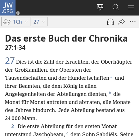
JW.ORG
Anmelden
(öffnet
Websitesprache
Suche
ME
neues
ändern
EI
1Ch
27
Fenster)
Das erste Buch der Chronika
27:1-34
27
Dies ist die Zahl der Israeliten, der Oberhäupter
der Großfamilien, der Obersten der
a
Tausendschaften und der Hundertschaften
und
ihrer Beamten, die dem König in allen
b
Angelegenheiten der Abteilungen dienten,
die
Monat für Monat antraten und abtraten, alle Monate
des Jahres hindurch. Jede Abteilung bestand aus
24 000 Mann.
2
Die erste Abteilung für den ersten Monat
c
unterstand Jaschọbeam,
dem Sohn Sạbdiëls. Seine