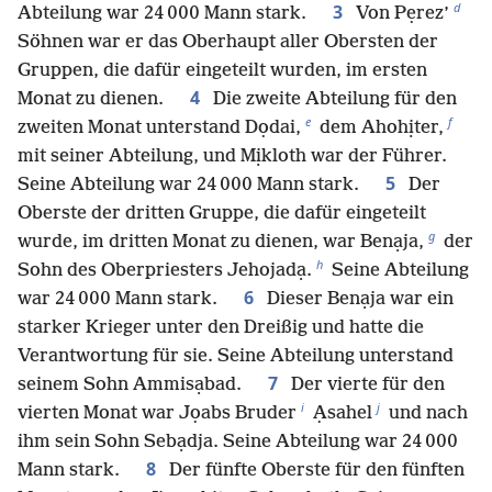
d
3
Abteilung war 24 000 Mann stark.
Von Pẹrez’
Söhnen war er das Oberhaupt aller Obersten der
Gruppen, die dafür eingeteilt wurden, im ersten
4
Monat zu dienen.
Die zweite Abteilung für den
e
f
zweiten Monat unterstand Dọdai,
dem Ahohịter,
mit seiner Abteilung, und Mịkloth war der Führer.
5
Seine Abteilung war 24 000 Mann stark.
Der
Oberste der dritten Gruppe, die dafür eingeteilt
g
wurde, im dritten Monat zu dienen, war Benạja,
der
h
Sohn des Oberpriesters Jehojadạ.
Seine Abteilung
6
war 24 000 Mann stark.
Dieser Benạja war ein
starker Krieger unter den Dreißig und hatte die
Verantwortung für sie. Seine Abteilung unterstand
7
seinem Sohn Ammisạbad.
Der vierte für den
i
j
vierten Monat war Jọabs Bruder
Ạsahel
und nach
ihm sein Sohn Sebạdja. Seine Abteilung war 24 000
8
Mann stark.
Der fünfte Oberste für den fünften