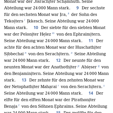
Monat war der Jisrachịter Schạmhuth. Seine
9
Abteilung war 24 000 Mann stark.
Der sechste
k
für den sechsten Monat war Ịra,
der Sohn des
l
Tekoịters
Ịkkesch. Seine Abteilung war 24 000
10
Mann stark.
Der siebte für den siebten Monat
m
war der Pelonịter Hẹlez
von den Ephraimịtern.
11
Seine Abteilung war 24 000 Mann stark.
Der
achte für den achten Monat war der Huschathịter
n
o
Sịbbechai
von den Serachịtern.
Seine Abteilung
12
war 24 000 Mann stark.
Der neunte für den
p
q
neunten Monat war der Anathothịter
Abiẹser
von
den Benjaminịtern. Seine Abteilung war 24 000 Mann
13
stark.
Der zehnte für den zehnten Monat war
r
s
der Netophathịter Mahạrai
von den Serachịtern.
14
Seine Abteilung war 24 000 Mann stark.
Der
elfte für den elften Monat war der Pirathonịter
t
Benạja
von den Söhnen Ẹphraims. Seine Abteilung
15