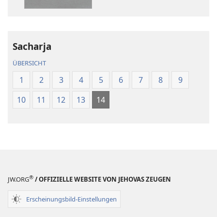
Neue-
Neue-
Welt-
Welt-
Übersetzung
Übersetzung
(Revision 2018)
(Revision 201
Sacharja
ÜBERSICHT
1
2
3
4
5
6
7
8
9
10
11
12
13
14
®
JW.ORG
/ OFFIZIELLE WEBSITE VON JEHOVAS ZEUGEN
Erscheinungsbild-Einstellungen