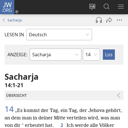
JW.ORG
Anmelden
(öffnet
Websitesprache
Suche
ME
neues
ändern
EI
Sacharja
Fenster)
LESEN IN
Kapitel
ANZEIGE:
Bibelbuch
Sacharja
14:1-21
ÜBERSICHT
14
„Es kommt der Tag, ein Tag, der Jehova gehört,
an dem man in deiner Mitte verteilen wird, was man
2
*
von dir
erbeutet hat.
Ich werde alle Völker