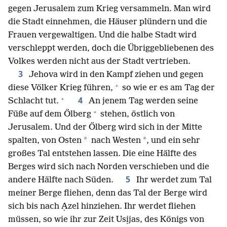
gegen Jerusalem zum Krieg versammeln. Man wird
die Stadt einnehmen, die Häuser plündern und die
Frauen vergewaltigen. Und die halbe Stadt wird
verschleppt werden, doch die Übriggebliebenen des
Volkes werden nicht aus der Stadt vertrieben.
3
Jehova wird in den Kampf ziehen und gegen
+
diese Völker Krieg führen,
so wie er es am Tag der
+
4
Schlacht tut.
An jenem Tag werden seine
+
Füße auf dem Ölberg
stehen, östlich von
Jerusalem. Und der Ölberg wird sich in der Mitte
*
*
spalten, von Osten
nach Westen
, und ein sehr
großes Tal entstehen lassen. Die eine Hälfte des
Berges wird sich nach Norden verschieben und die
5
andere Hälfte nach Süden.
Ihr werdet zum Tal
meiner Berge fliehen, denn das Tal der Berge wird
sich bis nach Ạzel hinziehen. Ihr werdet fliehen
müssen, so wie ihr zur Zeit Usịjas, des Königs von