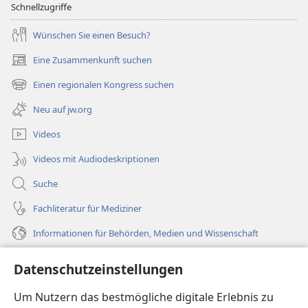
Schnellzugriffe
Wünschen Sie einen Besuch?
Eine Zusammenkunft suchen
(öffnet
neues
Einen regionalen Kongress suchen
(öffnet
Fenster)
neues
Neu auf jw.org
Fenster)
Videos
Videos mit Audiodeskriptionen
Suche
Fachliteratur für Mediziner
Informationen für Behörden, Medien und Wissenschaft
Hilfe
Datenschutzeinstellungen
Spenden
Um Nutzern das bestmögliche digitale Erlebnis zu
(öffnet