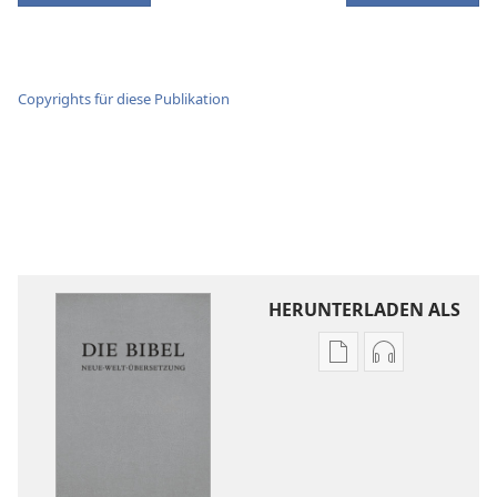
Copyrights für diese Publikation
HERUNTERLADEN ALS
Downloadoptione
Downloadopt
für
für
Veröffentlichunge
Audio
Die
Die
Bibel.
Bibel.