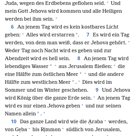
+
Juda, wegen des Erdbebens geflohen seid.
Und
mein Gott Jehova wird kommen und alle Heiligen
+
werden bei ihm sein.
6
An jenem Tag wird es kein kostbares Licht
+
7
*
geben:
Alles wird erstarren
.
Es wird ein Tag
+
werden, von dem man weiß, dass er Jehova gehört.
Weder Tag noch Nacht wird es geben und zur
8
Abendzeit wird es hell sein.
An jenem Tag wird
+
+
*
lebendiges Wasser
aus Jerusalem fließen:
die
+
*
eine Hälfte zum östlichen Meer
und die andere
+
*
Hälfte zum westlichen Meer
.
Dies wird im
9
Sommer und im Winter geschehen.
Und Jehova
+
wird König über die ganze Erde sein.
An jenem Tag
+
wird es nur einen Jehova geben
und nur seinen
+
*
Namen allein
.
+
10
Das ganze Land wird wie die Ạraba
werden,
+
+
von Gẹba
bis Rịmmon
südlich von Jerusalem,