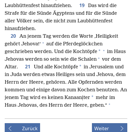
19
Laubhüttenfest hinaufziehen.
Das wird die
Strafe für die Sünde Ägyptens und für die Sünde
aller Völker sein, die nicht zum Laubhüttenfest
hinaufziehen.
20
An jenem Tag werden die Worte ‚Heiligkeit
+
gehört Jehova!‘
auf die Pferdeglöckchen
+
*
geschrieben werden. Und die Kochtöpfe
im Haus
+
Jehovas werden so sein wie die Schalen
vor dem
21
*
Altar.
Und alle Kochtöpfe
in Jerusalem und
in Juda werden etwas Heiliges sein und Jehova, dem
Herrn der Heere, gehören. Alle Opfernden werden
kommen und einige davon zum Kochen benutzen. An
*
jenem Tag wird es keinen Kanaanịter
mehr im
+
Haus Jehovas, des Herrn der Heere, geben.“
Zurück
Weiter