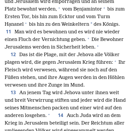
und Jerusalem wird emporragen und an seinem
+
+
Platz bewohnt werden,
vom Bẹnjamintor
bis zum
Ersten Tor, bis hin zum Ecktor und vom Turm
+
*
Hạnanel
bis hin zu den Weinkeltern
des Königs.
11
Man wird es bewohnen und es wird nie wieder
+
einen Fluch der Vernichtung geben.
Die Bewohner
+
Jerusalems werden in Sicherheit leben.
12
Das ist die Plage, mit der Jehova alle Völker
+
plagen wird, die gegen Jerusalem Krieg führen:
Ihr
Fleisch wird verwesen, während sie noch auf den
Füßen stehen, und ihre Augen werden in den Höhlen
verwesen und ihre Zunge im Mund.
13
An jenem Tag wird Jehova unter ihnen weit
und breit Verwirrung stiften und jeder wird die Hand
seines Mitmenschen packen und einer wird auf den
+
14
anderen losgehen.
Auch Juda wird an dem
Krieg in Jerusalem beteiligt sein. Der Reichtum aller
umliegenden Völker wird eingesammelt werden,