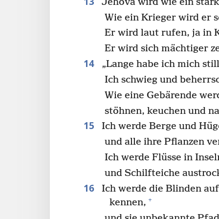
13
Jehova wird wie ein star
Wie ein Krieger wird er 
Er wird laut rufen, ja in
Er wird sich mächtiger ze
14
„Lange habe ich mich still
Ich schwieg und beherrs
Wie eine Gebärende werde
stöhnen, keuchen und na
15
Ich werde Berge und Hüg
und alle ihre Pflanzen v
Ich werde Flüsse in Insel
und Schilfteiche austroc
16
Ich werde die Blinden auf
+
kennen,
und sie unbekannte Pfad