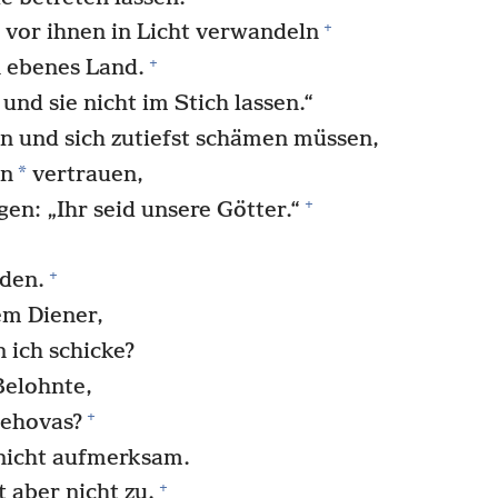
+
 vor ihnen in Licht verwandeln
+
n ebenes Land.
 und sie nicht im Stich lassen.“
 und sich zutiefst schämen müssen,
*
en
vertrauen,
+
gen: „Ihr seid unsere Götter.“
+
nden.
em Diener,
 ich schicke?
Belohnte,
+
Jehovas?
r nicht aufmerksam.
+
t aber nicht zu.