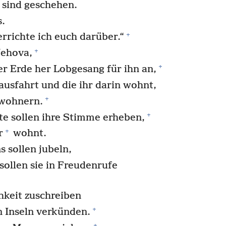
 sind geschehen.
s.
+
errichte ich euch darüber.“
+
Jehova,
+
r Erde her Lobgesang für ihn an,
nausfahrt und die ihr darin wohnt,
+
ewohnern.
+
te sollen ihre Stimme erheben,
+
r
wohnt.
 sollen jubeln,
sollen sie in Freudenrufe
hkeit zuschreiben
+
 Inseln verkünden.
+