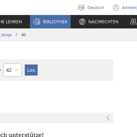
Deutsch
Anmel
Sprache
(öff
auswählen
neu
CHE LEHREN
BIBLIOTHEK
NACHRICHTEN
Fens
Jesaja
42
Kapitel
ch unterstütze!