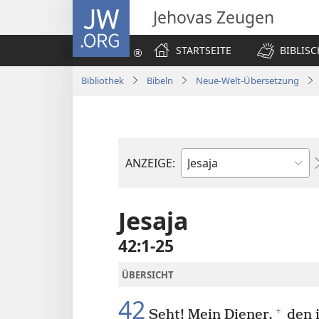
JW.ORG
Jehovas Zeugen
STARTSEITE
BIBLIS
Bibliothek
Bibeln
Neue-Welt-Übersetzung
ANZEIGE:
Bibelbuch
Jesaja
42:1-25
ÜBERSICHT
42
+
Seht! Mein Diener,
den i