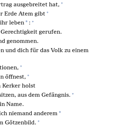
+
rtrag ausgebreitet hat,
+
r Erde Atem gibt
+
*
 ihr leben
:
 Gerechtigkeit gerufen.
Hand genommen.
n und dich für das Volk zu einem
+
tionen,
+
n öffnest,
 Kerker holst
+
 sitzen, aus dem Gefängnis.
ein Name.
*
 ich niemand anderem
+
 Götzenbild.