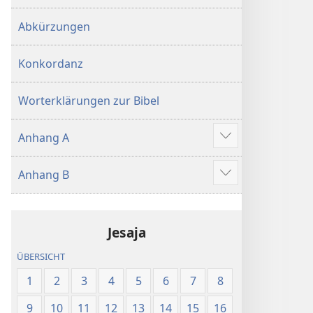
Abkürzungen
Konkordanz
Worterklärungen zur Bibel
Anhang A
Mehr
anzeigen
Anhang B
Mehr
anzeigen
Jesaja
ÜBERSICHT
1
2
3
4
5
6
7
8
9
10
11
12
13
14
15
16