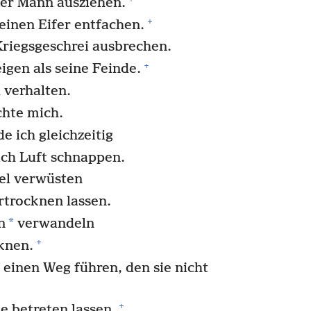
ker Mann ausziehen.
+
seinen Eifer entfachen.
 Kriegsgeschrei ausbrechen.
+
igen als seine Feinde.
 verhalten.
chte mich.
 ich gleichzeitig
ch Luft schnappen.
el verwüsten
ertrocknen lassen.
*
n
verwandeln
+
knen.
 einen Weg führen, den sie nicht
+
e betreten lassen.