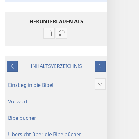
HERUNTERLADEN ALS
Downloadoptionen
Downloadoptionen
für
für
Veröffentlichungen
Audio
Die
Die
INHALTSVERZEICHNIS
Bibel.
Bibel.
Zurück
Weiter
Neue-
Neue-
Welt-
Welt-
Einstieg in die Bibel
Mehr
Übersetzung
Übersetzung
anzeigen
(Revision 2018)
(Revision 2018)
Vorwort
Bibelbücher
Übersicht über die Bibelbücher