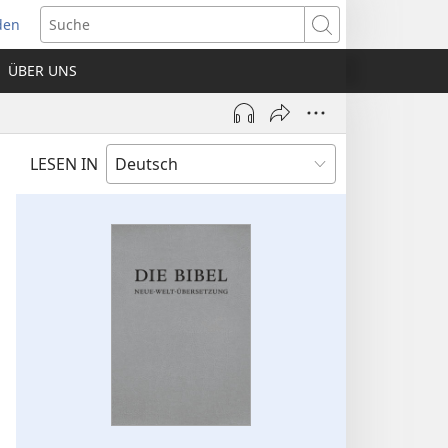
den
net
Suche
es
ÜBER UNS
ter)
LESEN IN