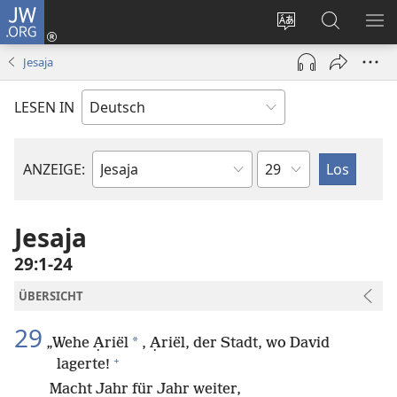
JW.ORG
Anmelden
(öffnet
Websitesprache
Suche
ME
neues
ändern
EI
Jesaja
Fenster)
LESEN IN
Kapitel
ANZEIGE:
Bibelbuch
Jesaja
29:1-24
ÜBERSICHT
29
*
„Wehe Ạriël
, Ạriël, der Stadt, wo David
+
lagerte!
Macht Jahr für Jahr weiter,