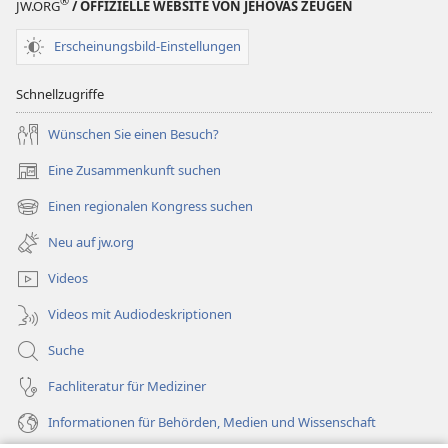
®
JW.ORG
/ OFFIZIELLE WEBSITE VON JEHOVAS ZEUGEN
Erscheinungsbild-Einstellungen
Schnellzugriffe
Wünschen Sie einen Besuch?
Eine Zusammenkunft suchen
(öffnet
neues
Einen regionalen Kongress suchen
(öffnet
Fenster)
neues
Neu auf jw.org
Fenster)
Videos
Videos mit Audiodeskriptionen
Suche
Fachliteratur für Mediziner
Informationen für Behörden, Medien und Wissenschaft