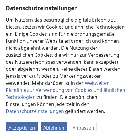
Hilfe
Datenschutzeinstellungen
Spenden
Um Nutzern das bestmögliche digitale Erlebnis zu
(öffnet
neues
bieten, setzen wir Cookies und ähnliche Technologien
Fenster)
ein. Einige Cookies sind für die ordnungsgemäße
Wachtturm ONLINE-BIBLIOTHEK
(öffnet
Funktion unserer Website erforderlich und können
neues
®
JW Hub
nicht abgelehnt werden. Die Nutzung der
Fenster)
(öffnet
zusätzlichen Cookies, die wir nur zur Verbesserung
neues
®
JW Library
Fenster)
des Nutzererlebnisses verwenden, kann akzeptiert
oder abgelehnt werden. Keine dieser Daten werden
®
Watchtower Library
jemals verkauft oder zu Marketingzwecken
verwendet. Mehr darüber ist in der
Weltweiten
Richtlinie zur Verwendung von Cookies und ähnlichen
Technologien
zu finden. Die persönlichen
Einstellungen können jederzeit in den
Copyright
© 2026 Watch Tower Bible and Tract Society of Pennsylvania.
NUTZUNGSBEDINGUNGEN
|
DATENSCHUTZERKLÄRUNG
|
Datenschutzeinstellungen
geändert werden.
In
DATENSCHUTZEINSTELLUNGEN
an
Akzeptieren
Ablehnen
Anpassen