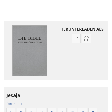
HERUNTERLADEN ALS
Downloadoptione
Downloadopt
für
für
Veröffentlichunge
Audio
Die
Die
Bibel.
Bibel.
Neue-
Neue-
Welt-
Welt-
Übersetzung
Übersetzung
(Revision 2018)
(Revision 201
Jesaja
ÜBERSICHT