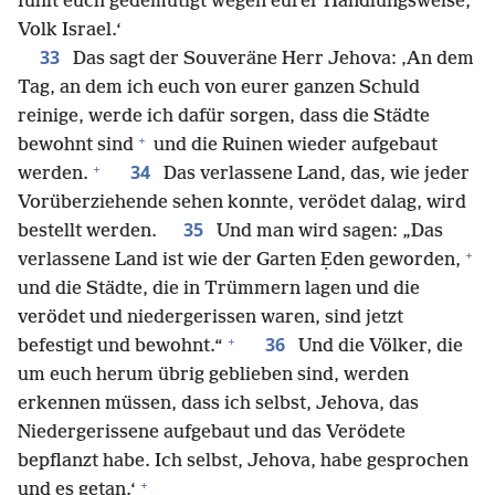
fühlt euch gedemütigt wegen eurer Handlungsweise,
Volk Israel.‘
33
Das sagt der Souveräne Herr Jehova: ‚An dem
Tag, an dem ich euch von eurer ganzen Schuld
reinige, werde ich dafür sorgen, dass die Städte
+
bewohnt sind
und die Ruinen wieder aufgebaut
+
34
werden.
Das verlassene Land, das, wie jeder
Vorüberziehende sehen konnte, verödet dalag, wird
35
bestellt werden.
Und man wird sagen: „Das
+
verlassene Land ist wie der Garten Ẹden geworden,
und die Städte, die in Trümmern lagen und die
verödet und niedergerissen waren, sind jetzt
+
36
befestigt und bewohnt.“
Und die Völker, die
um euch herum übrig geblieben sind, werden
erkennen müssen, dass ich selbst, Jehova, das
Niedergerissene aufgebaut und das Verödete
bepflanzt habe. Ich selbst, Jehova, habe gesprochen
+
und es getan.‘