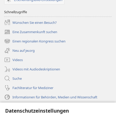
Schnellzugriffe
Wünschen Sie einen Besuch?
Eine Zusammenkunft suchen
(öffnet
neues
Einen regionalen Kongress suchen
(öffnet
Fenster)
neues
Neu auf jw.org
Fenster)
Videos
Videos mit Audiodeskriptionen
Suche
Fachliteratur für Mediziner
Informationen für Behörden, Medien und Wissenschaft
Hilfe
Datenschutzeinstellungen