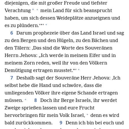
diejenigen, die mit großer Freude und tiefster
+
*
Verachtung
mein Land für sich beansprucht
haben, um sich dessen Weideplätze anzueignen und
+
es zu plündern.‘“‘
6
Darum prophezeie über das Land Israel und sag
zu den Bergen und den Hügeln, zu den Bächen und
den Tälern: ‚Das sind die Worte des Souveränen
Herrn Jehova: „Ich werde in meinem Eifer und in
meinem Zorn reden, weil ihr von den Völkern
+
Demütigung ertragen musstet.“‘
7
Deshalb sagt der Souveräne Herr Jehova: ‚Ich
selbst hebe die Hand und schwöre, dass die
umliegenden Völker ihre eigene Schande ertragen
+
8
müssen.
Doch ihr Berge Israels, ihr werdet
Zweige sprießen lassen und eure Frucht
+
hervorbringen für mein Volk Israel,
denn es wird
9
bald zurückkommen.
Denn ich bin bei euch und