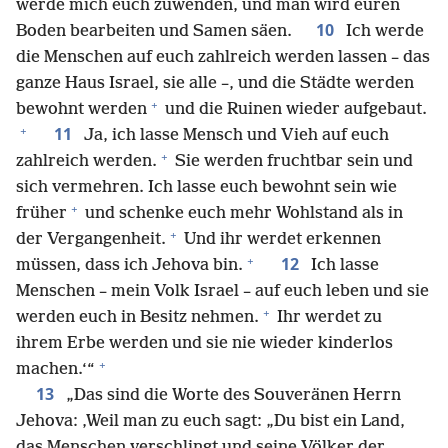
werde mich euch zuwenden, und man wird euren
10
Boden bearbeiten und Samen säen.
Ich werde
die Menschen auf euch zahlreich werden lassen – das
ganze Haus Israel, sie alle –, und die Städte werden
+
bewohnt werden
und die Ruinen wieder aufgebaut.
+
11
Ja, ich lasse Mensch und Vieh auf euch
+
zahlreich werden.
Sie werden fruchtbar sein und
sich vermehren. Ich lasse euch bewohnt sein wie
+
früher
und schenke euch mehr Wohlstand als in
+
der Vergangenheit.
Und ihr werdet erkennen
+
12
müssen, dass ich Jehova bin.
Ich lasse
Menschen – mein Volk Israel – auf euch leben und sie
+
werden euch in Besitz nehmen.
Ihr werdet zu
ihrem Erbe werden und sie nie wieder kinderlos
+
machen.‘“
13
„Das sind die Worte des Souveränen Herrn
Jehova: ‚Weil man zu euch sagt: „Du bist ein Land,
das Menschen verschlingt und seine Völker der