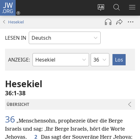
JW.ORG
Anmelden
(öffnet
Websitesprache
Suche
ME
neues
ändern
EI
Hesekiel
Fenster)
LESEN IN
Kapitel
ANZEIGE:
Bibelbuch
Hesekiel
36:1-38
ÜBERSICHT
36
„Menschensohn, prophezeie über die Berge
Israels und sag: ‚Ihr Berge Israels, hört die Worte
2
Jehovas.
Das sagt der Souveräne Herr Jehova: