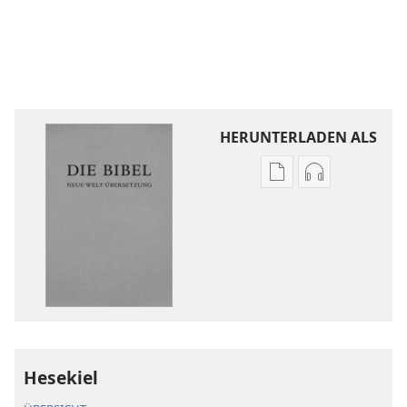
HERUNTERLADEN ALS
Downloadoptione
Downloadopt
für
für
Veröffentlichunge
Audio
Die
Die
Bibel.
Bibel.
Neue-
Neue-
Welt-
Welt-
Übersetzung
Übersetzung
(Revision 2018)
(Revision 201
Hesekiel