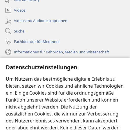
Fenster)
Videos
Videos mit Audiodeskriptionen
Suche
Fachliteratur für Mediziner
Informationen für Behörden, Medien und Wissenschaft
Hilfe
Datenschutzeinstellungen
Spenden
Um Nutzern das bestmögliche digitale Erlebnis zu
(öffnet
neues
bieten, setzen wir Cookies und ähnliche Technologien
Fenster)
ein. Einige Cookies sind für die ordnungsgemäße
Wachtturm ONLINE-BIBLIOTHEK
(öffnet
Funktion unserer Website erforderlich und können
neues
®
JW Hub
nicht abgelehnt werden. Die Nutzung der
Fenster)
(öffnet
zusätzlichen Cookies, die wir nur zur Verbesserung
neues
®
JW Library
Fenster)
des Nutzererlebnisses verwenden, kann akzeptiert
oder abgelehnt werden. Keine dieser Daten werden