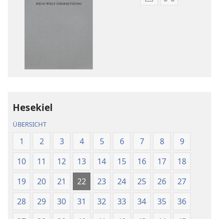
Downloadoptione
Downloadopt
für
für
Veröffentlichunge
Audio
Die
Die
Bibel.
Bibel.
Neue-
Neue-
Welt-
Welt-
Übersetzung
Übersetzung
(Revision 2018)
(Revision 201
Hesekiel
ÜBERSICHT
1
2
3
4
5
6
7
8
9
10
11
12
13
14
15
16
17
18
19
20
21
22
23
24
25
26
27
28
29
30
31
32
33
34
35
36