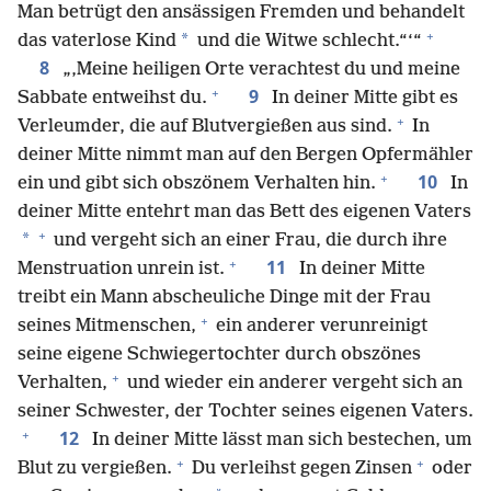
Man betrügt den ansässigen Fremden und behandelt
+
*
das vaterlose Kind
und die Witwe schlecht.“‘“
8
„‚Meine heiligen Orte verachtest du und meine
+
9
Sabbate entweihst du.
In deiner Mitte gibt es
+
Verleumder, die auf Blutvergießen aus sind.
In
deiner Mitte nimmt man auf den Bergen Opfermähler
+
10
ein und gibt sich obszönem Verhalten hin.
In
deiner Mitte entehrt man das Bett des eigenen Vaters
+
*
und vergeht sich an einer Frau, die durch ihre
+
11
Menstruation unrein ist.
In deiner Mitte
treibt ein Mann abscheuliche Dinge mit der Frau
+
seines Mitmenschen,
ein anderer verunreinigt
seine eigene Schwiegertochter durch obszönes
+
Verhalten,
und wieder ein anderer vergeht sich an
seiner Schwester, der Tochter seines eigenen Vaters.
+
12
In deiner Mitte lässt man sich bestechen, um
+
+
Blut zu vergießen.
Du verleihst gegen Zinsen
oder