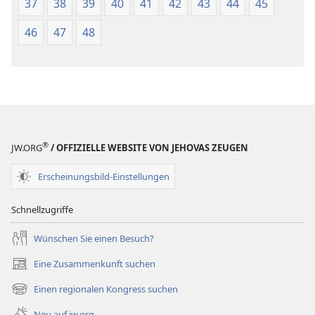
37
38
39
40
41
42
43
44
45
46
47
48
®
JW.ORG
/ OFFIZIELLE WEBSITE VON JEHOVAS ZEUGEN
Erscheinungsbild-Einstellungen
Schnellzugriffe
Wünschen Sie einen Besuch?
Eine Zusammenkunft suchen
(öffnet
neues
Einen regionalen Kongress suchen
(öffnet
Fenster)
neues
Neu auf jw.org