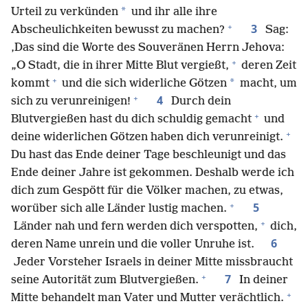
*
Urteil zu verkünden
und ihr alle ihre
+
3
Abscheulichkeiten bewusst zu machen?
Sag:
‚Das sind die Worte des Souveränen Herrn Jehova:
+
„O Stadt, die in ihrer Mitte Blut vergießt,
deren Zeit
+
*
kommt
und die sich widerliche Götzen
macht, um
+
4
sich zu verunreinigen!
Durch dein
+
Blutvergießen hast du dich schuldig gemacht
und
+
deine widerlichen Götzen haben dich verunreinigt.
Du hast das Ende deiner Tage beschleunigt und das
Ende deiner Jahre ist gekommen. Deshalb werde ich
dich zum Gespött für die Völker machen, zu etwas,
+
5
worüber sich alle Länder lustig machen.
+
Länder nah und fern werden dich verspotten,
dich,
6
deren Name unrein und die voller Unruhe ist.
Jeder Vorsteher Israels in deiner Mitte missbraucht
+
7
seine Autorität zum Blutvergießen.
In deiner
+
Mitte behandelt man Vater und Mutter verächtlich.