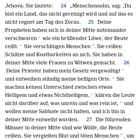
24
Jehova. Sie lautete:
„Menschensohn, sag: ‚Du
bist ein Land, das nicht gereinigt wird und auf das es
25
nicht regnet am Tag des Zorns.
Deine
Propheten haben sich in deiner Mitte miteinander
+
verschworen
wie ein brüllender Löwe, der Beute
+
*
reißt.
Sie verschlingen Menschen
. Sie reißen
Schätze und Kostbarkeiten an sich. Sie haben in
26
deiner Mitte viele Frauen zu Witwen gemacht.
+
Deine Priester haben mein Gesetz vergewaltigt
+
und entweihen ständig meine heiligen Orte.
Sie
machen keinen Unterschied zwischen etwas
+
Heiligem und etwas Nichtheiligem,
klären die Leute
+
nicht darüber auf, was unrein und was rein ist,
und
wollen meine Sabbate nicht halten, und ich bin in
27
deiner Mitte entweiht worden.
Die führenden
Männer in deiner Mitte sind wie Wölfe, die Beute
*
reißen. Sie vergießen Blut und töten Menschen
, um