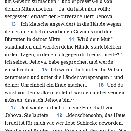
*
um Gewinn zu machen
und erpresst Geld von
+
deinen Mitmenschen.
Ja, du hast mich völlig
vergessen‘, erklärt der Souveräne Herr Jehova.
13
‚Ich klatsche angewidert in die Hände wegen
deines unehrlich erworbenen Gewinns und der
14
*
Bluttaten in deiner Mitte.
Wird dein Mut
standhalten und werden deine Hände stark bleiben
+
in den Tagen, in denen ich gegen dich einschreite?
Ich selbst, Jehova, habe gesprochen und werde
15
einschreiten.
Ich werde dich unter die Völker
+
zerstreuen und unter die Länder versprengen
und
+
16
deiner Unreinheit ein Ende machen.
Und du
wirst vor den Völkern entehrt werden und erkennen
+
müssen, dass ich Jehova bin.‘“
17
Und wieder erhielt ich eine Botschaft von
18
Jehova. Sie lautete:
„Menschensohn, das Haus
Israel ist für mich wie wertlose Schlacke geworden.
Sie alle sind Kupfer, Zinn, Eisen und Blei im Ofen. Sie