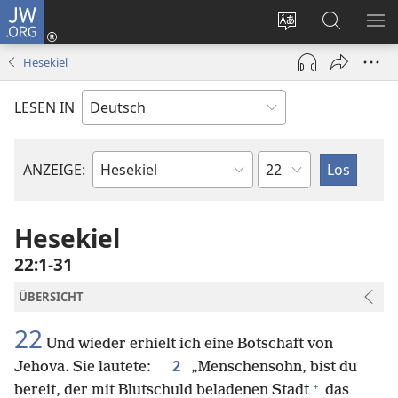
JW.ORG
Anmelden
(öffnet
Websitesprache
Suche
ME
neues
ändern
EI
Hesekiel
Fenster)
LESEN IN
Kapitel
ANZEIGE:
Bibelbuch
Hesekiel
22:1-31
ÜBERSICHT
22
Und wieder erhielt ich eine Botschaft von
2
Jehova. Sie lautete:
„Menschensohn, bist du
+
bereit, der mit Blutschuld beladenen Stadt
das