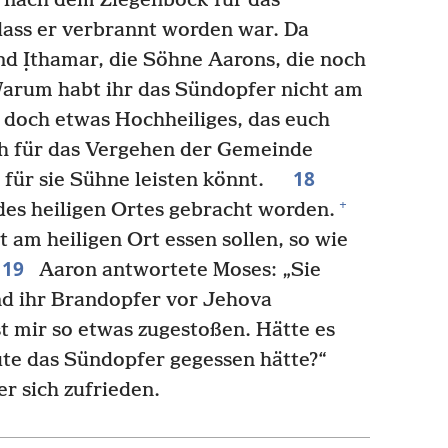
 nach dem Ziegenbock für das
 dass er verbrannt worden war. Da
nd Ịthamar, die Söhne Aarons, die noch
arum habt ihr das Sündopfer nicht am
t doch etwas Hochheiliges, das euch
ch für das Vergehen der Gemeinde
18
 für sie Sühne leisten könnt.
+
 des heiligen Ortes gebracht worden.
t am heiligen Ort essen sollen, so wie
19
Aaron antwortete Moses: „Sie
nd ihr Brandopfer vor Jehova
t mir so etwas zugestoßen. Hätte es
eute das Sündopfer gegessen hätte?“
r sich zufrieden.