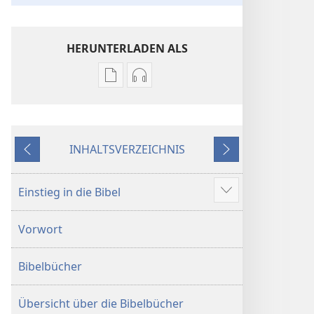
HERUNTERLADEN ALS
Downloadoptionen
Downloadoptionen
für
für
Veröffentlichungen
Audio
Die
Die
INHALTSVERZEICHNIS
Bibel.
Bibel.
Zurück
Weiter
Neue-
Neue-
Welt-
Welt-
Einstieg in die Bibel
Mehr
Übersetzung
Übersetzung
anzeigen
(Revision 2018)
(Revision 2018)
Vorwort
Bibelbücher
Übersicht über die Bibelbücher