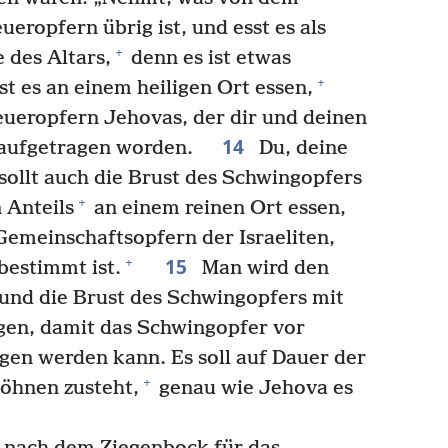
eropfern übrig ist, und esst es als
+
 des Altars,
denn es ist etwas
+
t es an einem heiligen Ort essen,
Feueropfern Jehovas, der dir und deinen
14
ir aufgetragen worden.
Du, deine
sollt auch die Brust des Schwingopfers
+
 Anteils
an einem reinen Ort essen,
 Gemeinschaftsopfern der Israeliten,
15
+
bestimmt ist.
Man wird den
 und die Brust des Schwingopfers mit
gen, damit das Schwingopfer vor
en werden kann. Es soll auf Dauer der
+
Söhnen zusteht,
genau wie Jehova es