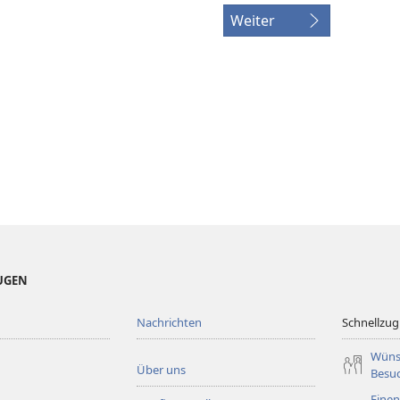
Weiter
EUGEN
Nachrichten
Schnellzugr
Wüns
Über uns
Besu
Einen