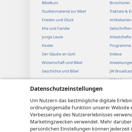
Bibelkurs
Broschüren
Studienmaterial zur Bibel
Traktate & 
Frieden und Glück
Artikelserien
Ehe und Familie
Zeitschriften
Junge Leute
Arbeitshefte
Kinder
Programme
Der Glaube an Gott
Indexe
Wissenschaft und Bibel
Anweisungen
Geschichte und Bibel
JW Broadcas
Videos
Datenschutzeinstellungen
Musik
Biblische Hö
Um Nutzern das bestmögliche digitale Erlebnis
Bibellesung
ordnungsgemäße Funktion unserer Website erf
Verbesserung des Nutzererlebnisses verwende
Marketingzwecken verwendet. Mehr darüber i
persönlichen Einstellungen können jederzeit 