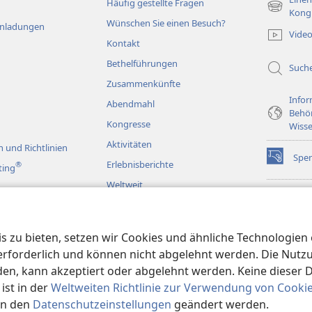
Häufig gestellte Fragen
(öffnet
Kong
Wünschen Sie einen Besuch?
neues
Einladungen
Vide
Fenster)
Kontakt
Bethelführungen
Such
Zusammenkünfte
Infor
Abendmahl
Behö
Kongresse
Wisse
Aktivitäten
 und Richtlinien
Spe
(öffnet
Erlebnisberichte
®
ting
neues
Weltweit
Fenster)
Wac
(öffnet
BIB
neues
rspiele
JW L
Fenster)
 zu bieten, setzen wir Cookies und ähnliche Technologien ei
en
orderlich und können nicht abgelehnt werden. Die Nutzung
n, kann akzeptiert oder abgelehnt werden. Keine dieser 
st in der
Weltweiten Richtlinie zur Verwendung von Cooki
in den
Datenschutzeinstellungen
geändert werden.