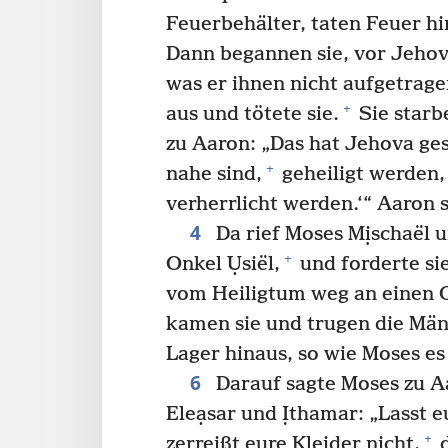
Feuerbehälter, taten Feuer h
Dann begannen sie, vor Jehov
was er ihnen nicht aufgetrag
+
aus und tötete sie.
Sie starb
zu Aaron: „Das hat Jehova ges
+
nahe sind,
geheiligt werden,
verherrlicht werden.‘“ Aaron 
4
Da rief Moses Mịschaël 
+
Onkel Ụsiël,
und forderte si
vom Heiligtum weg an einen 
kamen sie und trugen die Män
Lager hinaus, so wie Moses es
6
Darauf sagte Moses zu A
Eleạsar und Ịthamar: „Lasst 
+
zerreißt eure Kleider nicht,
d