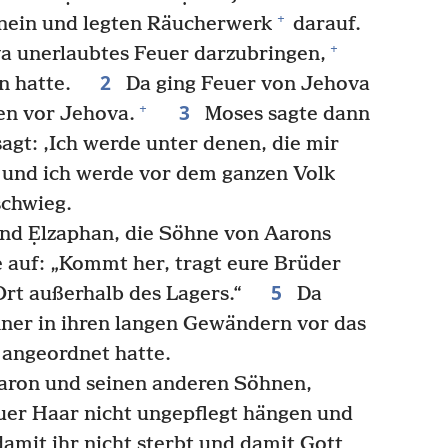
+
inein und legten Räucherwerk
darauf.
+
a unerlaubtes Feuer darzubringen,
2
en hatte.
Da ging Feuer von Jehova
3
+
en vor Jehova.
Moses sagte dann
agt: ‚Ich werde unter denen, die mir
 und ich werde vor dem ganzen Volk
schwieg.
und Ẹlzaphan, die Söhne von Aarons
e auf: „Kommt her, tragt eure Brüder
5
Ort außerhalb des Lagers.“
Da
ner in ihren langen Gewändern vor das
 angeordnet hatte.
aron und seinen anderen Söhnen,
euer Haar nicht ungepflegt hängen und
amit ihr nicht sterbt und damit Gott