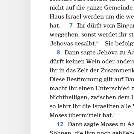
nicht auf die ganze Gemeinde
Haus Israel werden um die we
7
hat.
Ihr dürft vom Einga
weggehen, sonst werdet ihr st
+
Jehovas gesalbt.“
Sie befolg
8
Dann sagte Jehova zu 
dürft keinen Wein oder ander
ihr in das Zelt der Zusamme
Diese Bestimmung gilt auf D
macht ihr einen Unterschied
Nichtheiligen, zwischen dem
so lehrt ihr die Israeliten all
+
Moses übermittelt hat.“
12
Dann sagte Moses zu Aa
Söhnen, die ihm noch geblie