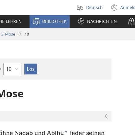
Deutsch
Anmel
Sprache
(öff
auswählen
neu
CHE LEHREN
BIBLIOTHEK
NACHRICHTEN
Fens
3. Mose
10
Kapitel
 Mose
+
öhne Nạdab und Abịhu
jeder seinen