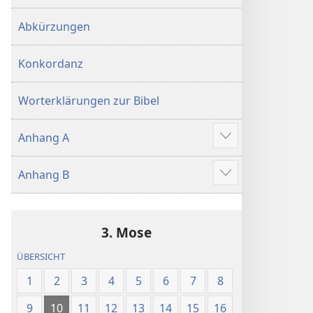
Abkürzungen
Konkordanz
Worterklärungen zur Bibel
Anhang A
Mehr
anzeigen
Anhang B
Mehr
anzeigen
3. Mose
ÜBERSICHT
1
2
3
4
5
6
7
8
9
10
11
12
13
14
15
16