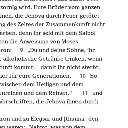
 zornig wird. Eure Brüder vom ganzen
inen, die Jehova durch Feuer getötet
ng des Zeltes der Zusammenkunft nicht
erben, denn ihr seid mit dem Salböl
ten die Anweisung von Moses.
9
Aaron:
„Du und deine Söhne, ihr
e alkoholische Getränke trinken, wenn
+
nkunft kommt,
damit ihr nicht sterbt.
10
auer für eure Generationen.
So
 zwischen dem Heiligen und dem
11
+
 Unreinen und dem Reinen,
und
e Vorschriften, die Jehova ihnen durch
ron und zu Eleạsar und Ịthamar, den
ben waren: „Nehmt, was von dem