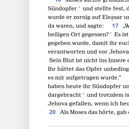
Moses suchte gründlich
+
Sündopfer
und stellte fest,
wurde er zornig auf Eleạsar u
17
da waren, und sagte:
„W
+
heiligen Ort gegessen?
Es is
gegeben wurde, damit ihr eu
verantworten und vor Jehova
Sein Blut ist nicht ins Innere
Ihr hättet das Opfer unbeding
es mir aufgetragen wurde.“
haben heute ihr Sündopfer u
+
dargebracht
und trotzdem is
Jehova gefallen, wenn ich h
20
Als Moses das hörte, gab e