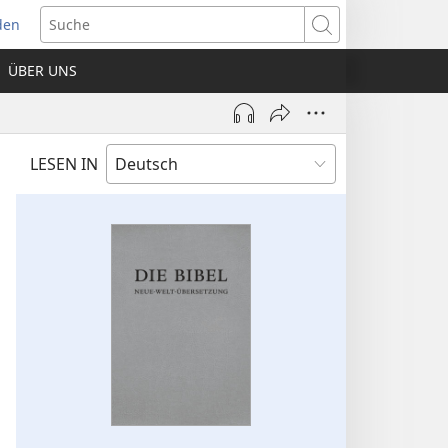
den
net
Suche
es
ÜBER UNS
ter)
LESEN IN