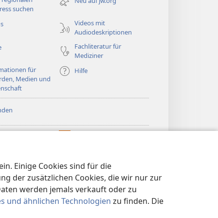
Neu auf jw.org
Fenster)
ress suchen
Videos mit
os
Audiodeskriptionen
Fachliteratur für
e
Mediziner
mationen für
Hilfe
rden, Medien und
nschaft
nden
htturm ONLINE-
®
JW Hub
(öffnet
LIOTHEK
neues
®
®
Fenster)
ibrary
Watchtower Library
n. Einige Cookies sind für die
 der zusätzlichen Cookies, die wir nur zur
Daten werden jemals verkauft oder zu
es und ähnlichen Technologien
zu finden. Die