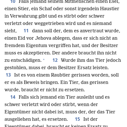
10
Falls jemand seinem Mitmenschen einen Esel,
einen Stier, ein Schaf oder sonst irgendein Haustier
in Verwahrung gibt und es stirbt oder schwer
verletzt oder weggetrieben wird und es niemand
11
sieht,
dann soll der, dem es anvertraut wurde,
einen Eid vor Jehova ablegen, dass er sich nicht an
fremdem Eigentum vergriffen hat, und der Besitzer
muss es akzeptieren. Der andere braucht ihn nicht
+
12
zu entschädigen.
Wurde ihm das Tier jedoch
gestohlen, muss er dem Besitzer Ersatz leisten.
13
Ist es von einem Raubtier gerissen worden, soll
er es als Beweis bringen. Ein Tier, das gerissen
wurde, braucht er nicht zu ersetzen.
14
Falls sich jemand ein Tier ausleiht und es
schwer verletzt wird oder stirbt, wenn der
Eigentümer nicht dabei ist, muss der, der das Tier
15
ausgeliehen hat, es ersetzen.
Ist der
Eigentümer dabei, braucht er keinen Ersatz zu