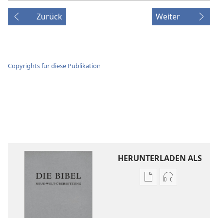
Zurück
Weiter
Copyrights für diese Publikation
HERUNTERLADEN ALS
Downloadoptione
Downloadopt
für
für
Veröffentlichunge
Audio
Die
Die