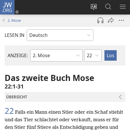
JW.ORG
Anmelden
(öffnet
Websitesprache
Suche
ME
neues
ändern
EI
2. Mose
Fenster)
LESEN IN
Kapitel
ANZEIGE:
Bibelbuch
Das zweite Buch Mose
22:1-31
ÜBERSICHT
22
Falls ein Mann einen Stier oder ein Schaf stiehlt
und das Tier schlachtet oder verkauft, muss er für
den Stier fünf Stiere als Entschädigung geben und