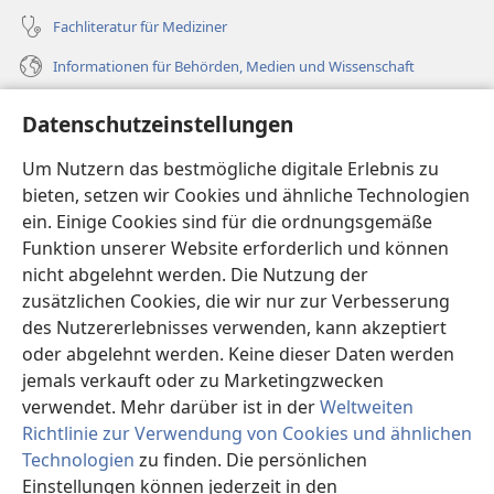
Fachliteratur für Mediziner
Informationen für Behörden, Medien und Wissenschaft
Hilfe
Datenschutzeinstellungen
Spenden
Um Nutzern das bestmögliche digitale Erlebnis zu
(öffnet
neues
bieten, setzen wir Cookies und ähnliche Technologien
Fenster)
ein. Einige Cookies sind für die ordnungsgemäße
Wachtturm ONLINE-BIBLIOTHEK
(öffnet
Funktion unserer Website erforderlich und können
neues
®
JW Hub
nicht abgelehnt werden. Die Nutzung der
Fenster)
(öffnet
zusätzlichen Cookies, die wir nur zur Verbesserung
neues
®
JW Library
Fenster)
des Nutzererlebnisses verwenden, kann akzeptiert
oder abgelehnt werden. Keine dieser Daten werden
®
Watchtower Library
jemals verkauft oder zu Marketingzwecken
verwendet. Mehr darüber ist in der
Weltweiten
Richtlinie zur Verwendung von Cookies und ähnlichen
Technologien
zu finden. Die persönlichen
Einstellungen können jederzeit in den
Copyright
© 2026 Watch Tower Bible and Tract Society of Pennsylvania.