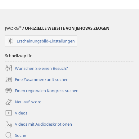
®
JW.ORG
/ OFFIZIELLE WEBSITE VON JEHOVAS ZEUGEN
Erscheinungsbild-Einstellungen
Schnellzugriffe
Wünschen Sie einen Besuch?
Eine Zusammenkunft suchen
(öffnet
neues
Einen regionalen Kongress suchen
(öffnet
Fenster)
neues
Neu auf jw.org
Fenster)
Videos
Videos mit Audiodeskriptionen
Suche