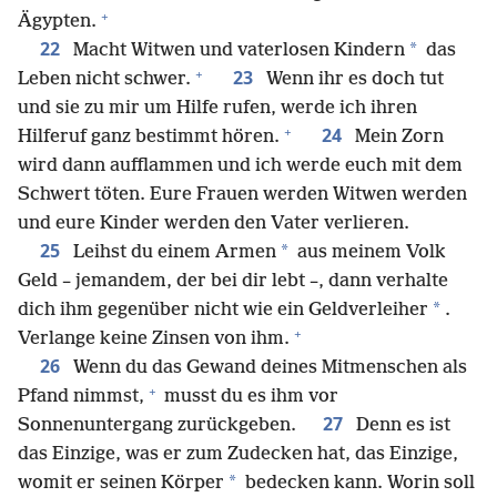
+
Ägypten.
22
*
Macht Witwen und vaterlosen Kindern
das
+
23
Leben nicht schwer.
Wenn ihr es doch tut
und sie zu mir um Hilfe rufen, werde ich ihren
+
24
Hilferuf ganz bestimmt hören.
Mein Zorn
wird dann aufflammen und ich werde euch mit dem
Schwert töten. Eure Frauen werden Witwen werden
und eure Kinder werden den Vater verlieren.
25
*
Leihst du einem Armen
aus meinem Volk
Geld – jemandem, der bei dir lebt –, dann verhalte
*
dich ihm gegenüber nicht wie ein Geldverleiher
.
+
Verlange keine Zinsen von ihm.
26
Wenn du das Gewand deines Mitmenschen als
+
Pfand nimmst,
musst du es ihm vor
27
Sonnenuntergang zurückgeben.
Denn es ist
das Einzige, was er zum Zudecken hat, das Einzige,
*
womit er seinen Körper
bedecken kann. Worin soll