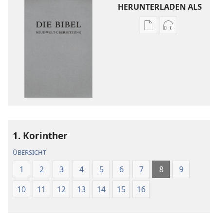
HERUNTERLADEN ALS
Downloadoptione
Downloadopt
für
für
Veröffentlichunge
Audio
Die
Die
Bibel.
Bibel.
Neue-
Neue-
Welt-
Welt-
Übersetzung
Übersetzung
(Revision 2018)
(Revision 201
1. Korinther
ÜBERSICHT
1
2
3
4
5
6
7
8
9
10
11
12
13
14
15
16