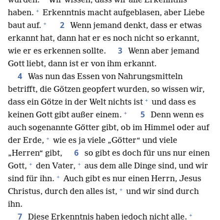
wurden:
Wir wissen, dass wir alle Erkenntnis
+
haben.
Erkenntnis macht aufgeblasen, aber Liebe
+
2
baut auf.
Wenn jemand denkt, dass er etwas
erkannt hat, dann hat er es noch nicht so erkannt,
3
wie er es erkennen sollte.
Wenn aber jemand
Gott liebt, dann ist er von ihm erkannt.
4
Was nun das Essen von Nahrungsmitteln
betrifft, die Götzen geopfert wurden, so wissen wir,
+
dass ein Götze in der Welt nichts ist
und dass es
+
5
keinen Gott gibt außer einem.
Denn wenn es
auch sogenannte Götter gibt, ob im Himmel oder auf
+
der Erde,
wie es ja viele „Götter“ und viele
6
„Herren“ gibt,
so gibt es doch für uns nur einen
+
+
Gott,
den Vater,
aus dem alle Dinge sind, und wir
+
sind für ihn.
Auch gibt es nur einen Herrn, Jesus
+
Christus, durch den alles ist,
und wir sind durch
ihn.
+
7
Diese Erkenntnis haben jedoch nicht alle.