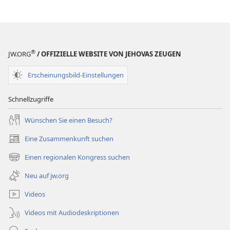
®
JW.ORG
/ OFFIZIELLE WEBSITE VON JEHOVAS ZEUGEN
Erscheinungsbild-Einstellungen
Schnellzugriffe
Wünschen Sie einen Besuch?
Eine Zusammenkunft suchen
(öffnet
neues
Einen regionalen Kongress suchen
(öffnet
Fenster)
neues
Neu auf jw.org
Fenster)
Videos
Videos mit Audiodeskriptionen