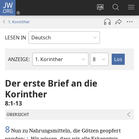
JW.ORG
Anmelden
(öffnet
Websitesprache
Suche
ME
neues
ändern
EI
1. Korinther
Fenster)
LESEN IN
Kapitel
ANZEIGE:
Bibelbuch
Der erste Brief an die
Korinther
8:1-13
ÜBERSICHT
8
Nun zu Nahrungsmitteln, die Götzen geopfert
+