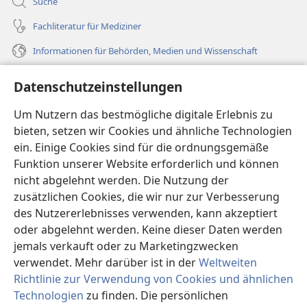
Suche
Fachliteratur für Mediziner
Informationen für Behörden, Medien und Wissenschaft
Hilfe
Datenschutzeinstellungen
Spenden
Um Nutzern das bestmögliche digitale Erlebnis zu
(öffnet
neues
bieten, setzen wir Cookies und ähnliche Technologien
Fenster)
ein. Einige Cookies sind für die ordnungsgemäße
Wachtturm ONLINE-BIBLIOTHEK
(öffnet
Funktion unserer Website erforderlich und können
neues
®
JW Hub
nicht abgelehnt werden. Die Nutzung der
Fenster)
(öffnet
zusätzlichen Cookies, die wir nur zur Verbesserung
neues
®
JW Library
Fenster)
des Nutzererlebnisses verwenden, kann akzeptiert
oder abgelehnt werden. Keine dieser Daten werden
®
Watchtower Library
jemals verkauft oder zu Marketingzwecken
verwendet. Mehr darüber ist in der
Weltweiten
Richtlinie zur Verwendung von Cookies und ähnlichen
Technologien
zu finden. Die persönlichen