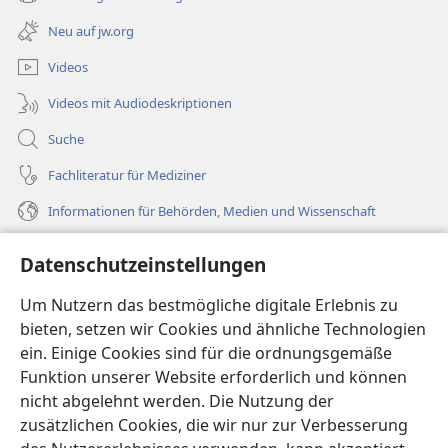
(öffnet
Fenster)
neues
Neu auf jw.org
Fenster)
Videos
Videos mit Audiodeskriptionen
Suche
Fachliteratur für Mediziner
Informationen für Behörden, Medien und Wissenschaft
Hilfe
Datenschutzeinstellungen
Spenden
Um Nutzern das bestmögliche digitale Erlebnis zu
(öffnet
neues
bieten, setzen wir Cookies und ähnliche Technologien
Fenster)
ein. Einige Cookies sind für die ordnungsgemäße
Wachtturm ONLINE-BIBLIOTHEK
(öffnet
Funktion unserer Website erforderlich und können
neues
®
JW Hub
nicht abgelehnt werden. Die Nutzung der
Fenster)
(öffnet
zusätzlichen Cookies, die wir nur zur Verbesserung
neues
®
JW Library
Fenster)