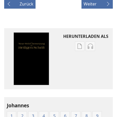
Zurück
Weiter
HERUNTERLADEN ALS
Downloadoptione
Downloadopt
für
für
Veröffentlichunge
Audio
Neue-
Neue-
Welt-
Welt-
Übersetzung
Übersetzung
der
der
Heiligen
Heiligen
Schrift
Schrift
Johannes
(1986)
(1986)
1
2
3
4
5
6
7
8
9