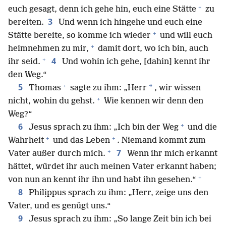
+
euch gesagt, denn ich gehe hin, euch eine Stätte
zu
3
bereiten.
Und wenn ich hingehe und euch eine
+
Stätte bereite, so komme ich wieder
und will euch
+
heimnehmen zu mir,
damit dort, wo ich bin, auch
+
4
ihr seid.
Und wohin ich gehe, [dahin] kennt ihr
den Weg.“
+
5
*
Thomas
sagte zu ihm: „Herr
, wir wissen
+
nicht, wohin du gehst.
Wie kennen wir denn den
Weg?“
+
6
Jesus sprach zu ihm: „Ich bin der Weg
und die
+
+
Wahrheit
und das Leben
. Niemand kommt zum
+
7
Vater außer durch mich.
Wenn ihr mich erkannt
hättet, würdet ihr auch meinen Vater erkannt haben;
+
von nun an kennt ihr ihn und habt ihn gesehen.“
8
Philịppus sprach zu ihm: „Herr, zeige uns den
Vater, und es genügt uns.“
9
Jesus sprach zu ihm: „So lange Zeit bin ich bei