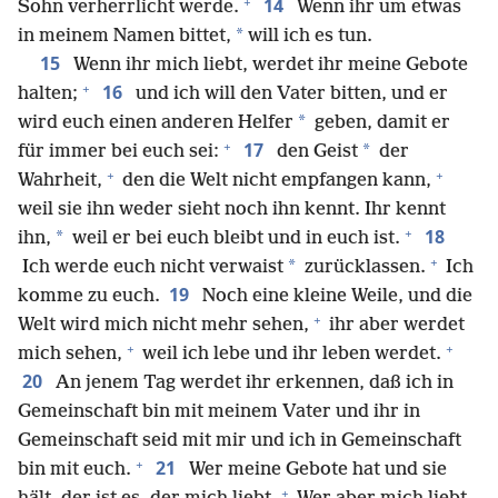
+
14
Sohn verherrlicht werde.
Wenn ihr um etwas
*
in meinem Namen bittet,
will ich es tun.
15
Wenn ihr mich liebt, werdet ihr meine Gebote
+
16
halten;
und ich will den Vater bitten, und er
*
wird euch einen anderen Helfer
geben, damit er
+
17
*
für immer bei euch sei:
den Geist
der
+
+
Wahrheit,
den die Welt nicht empfangen kann,
weil sie ihn weder sieht noch ihn kennt. Ihr kennt
+
18
*
ihn,
weil er bei euch bleibt und in euch ist.
+
*
Ich werde euch nicht verwaist
zurücklassen.
Ich
19
komme zu euch.
Noch eine kleine Weile, und die
+
Welt wird mich nicht mehr sehen,
ihr aber werdet
+
+
mich sehen,
weil ich lebe und ihr leben werdet.
20
An jenem Tag werdet ihr erkennen, daß ich in
Gemeinschaft bin mit meinem Vater und ihr in
Gemeinschaft seid mit mir und ich in Gemeinschaft
+
21
bin mit euch.
Wer meine Gebote hat und sie
+