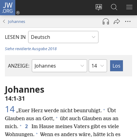
JW.ORG
Anmelden
(öffnet
Websitesprache
Suche
ME
neues
ändern
EI
Johannes
Fenster)
LESEN IN
Siehe revidierte Ausgabe 2018
Kapitel
ANZEIGE:
Bibelbuch
Johannes
14:1-31
14
+
„Euer Herz werde nicht beunruhigt.
Übt
+
Glauben aus an Gott,
übt auch Glauben aus an
+
2
mich.
Im Hause meines Vaters gibt es viele
+
Wohnungen.
Wenn es anders wäre, hätte ich es