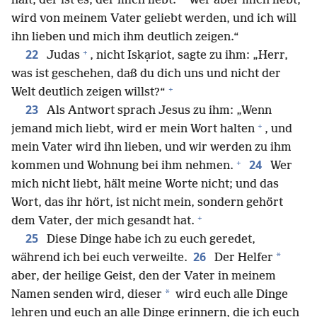
hält, der ist es, der mich liebt.
Wer aber mich liebt,
wird von meinem Vater geliebt werden, und ich will
ihn lieben und mich ihm deutlich zeigen.“
+
22
Judas
, nicht Iskạriot, sagte zu ihm: „Herr,
was ist geschehen, daß du dich uns und nicht der
+
Welt deutlich zeigen willst?“
23
Als Antwort sprach Jesus zu ihm: „Wenn
+
jemand mich liebt, wird er mein Wort halten
, und
mein Vater wird ihn lieben, und wir werden zu ihm
+
24
kommen und Wohnung bei ihm nehmen.
Wer
mich nicht liebt, hält meine Worte nicht; und das
Wort, das ihr hört, ist nicht mein, sondern gehört
+
dem Vater, der mich gesandt hat.
25
Diese Dinge habe ich zu euch geredet,
26
*
während ich bei euch verweilte.
Der Helfer
aber, der heilige Geist, den der Vater in meinem
*
Namen senden wird, dieser
wird euch alle Dinge
lehren und euch an alle Dinge erinnern, die ich euch