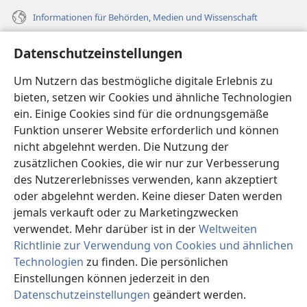
Informationen für Behörden, Medien und Wissenschaft
Hilfe
Datenschutzeinstellungen
Spenden
Um Nutzern das bestmögliche digitale Erlebnis zu
(öffnet
neues
bieten, setzen wir Cookies und ähnliche Technologien
Fenster)
ein. Einige Cookies sind für die ordnungsgemäße
Wachtturm ONLINE-BIBLIOTHEK
(öffnet
Funktion unserer Website erforderlich und können
neues
®
JW Hub
nicht abgelehnt werden. Die Nutzung der
Fenster)
(öffnet
zusätzlichen Cookies, die wir nur zur Verbesserung
neues
®
JW Library
Fenster)
des Nutzererlebnisses verwenden, kann akzeptiert
oder abgelehnt werden. Keine dieser Daten werden
®
Watchtower Library
jemals verkauft oder zu Marketingzwecken
verwendet. Mehr darüber ist in der
Weltweiten
Richtlinie zur Verwendung von Cookies und ähnlichen
Technologien
zu finden. Die persönlichen
Einstellungen können jederzeit in den
Copyright
© 2026 Watch Tower Bible and Tract Society of Pennsylvania.
NUTZUNGSBEDINGUNGEN
|
DATENSCHUTZERKLÄRUNG
|
Datenschutzeinstellungen
geändert werden.
In
DATENSCHUTZEINSTELLUNGEN