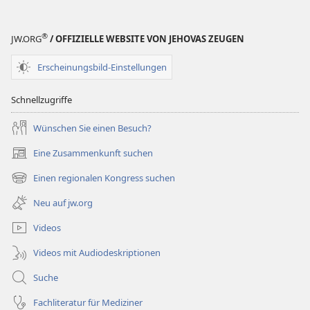
Jehovas
Freund –
Mitmachseiten
®
JW.ORG
/ OFFIZIELLE WEBSITE VON JEHOVAS ZEUGEN
Erscheinungsbild-Einstellungen
Schnellzugriffe
Wünschen Sie einen Besuch?
Eine Zusammenkunft suchen
(öffnet
neues
Einen regionalen Kongress suchen
(öffnet
Fenster)
neues
Neu auf jw.org
Fenster)
Videos
Videos mit Audiodeskriptionen
Suche
Fachliteratur für Mediziner