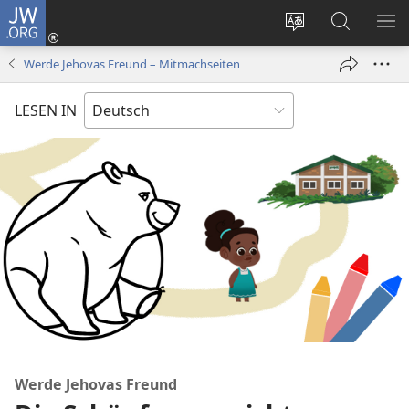
JW.ORG
Anmelden
(öffnet
Websitesprache
Suche
ME
neues
ändern
EI
Werde Jehovas Freund – Mitmachseiten
Fenster)
LESEN IN
Werde Jehovas Freund