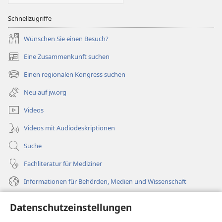
Schnellzugriffe
Wünschen Sie einen Besuch?
Eine Zusammenkunft suchen
(öffnet
neues
Einen regionalen Kongress suchen
(öffnet
Fenster)
neues
Neu auf jw.org
Fenster)
Videos
Videos mit Audiodeskriptionen
Suche
Fachliteratur für Mediziner
Informationen für Behörden, Medien und Wissenschaft
Hilfe
Datenschutzeinstellungen