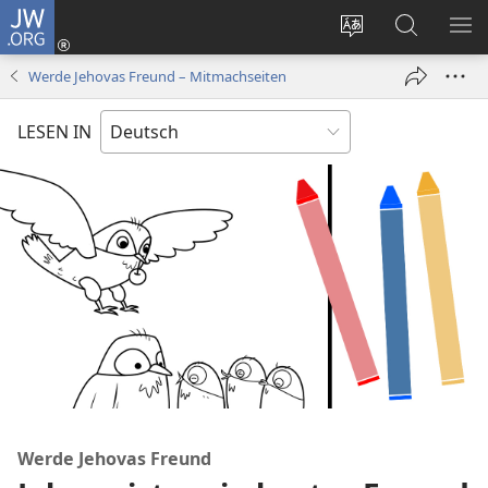
JW.ORG
Anmelden
(öffnet
Websitesprache
Suche
ME
neues
ändern
EI
Werde Jehovas Freund – Mitmachseiten
Fenster)
LESEN IN
Werde Jehovas Freund