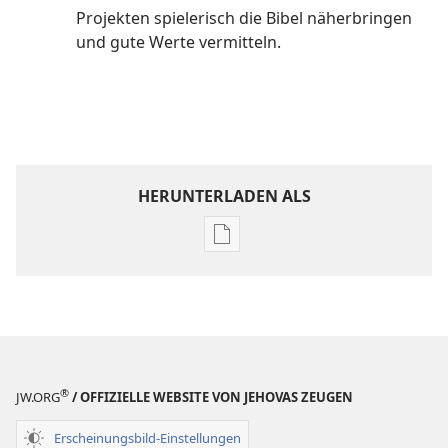
Projekten spielerisch die Bibel näherbringen
und gute Werte vermitteln.
HERUNTERLADEN ALS
Downloadoptionen
für
Veröffentlichungen
Werde
Jehovas
Freund –
Mitmachseiten
®
JW.ORG
/ OFFIZIELLE WEBSITE VON JEHOVAS ZEUGEN
Erscheinungsbild-Einstellungen