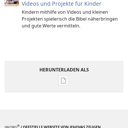
Videos und Projekte für Kinder
Kindern mithilfe von Videos und kleinen
Projekten spielerisch die Bibel näherbringen
und gute Werte vermitteln.
HERUNTERLADEN ALS
Downloadoptionen
für
Veröffentlichungen
Werde
Jehovas
Freund –
Mitmachseiten
®
JW.ORG
/ OFFIZIELLE WEBSITE VON JEHOVAS ZEUGEN