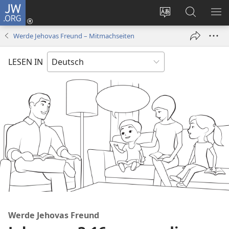
JW.ORG
Anmelden
(öffnet
Websitesprache
Suche
ME
neues
ändern
EI
Werde Jehovas Freund – Mitmachseiten
Fenster)
LESEN IN
Werde Jehovas Freund