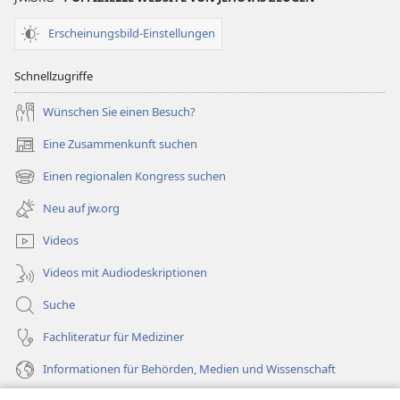
Erscheinungsbild-Einstellungen
Schnellzugriffe
Wünschen Sie einen Besuch?
Eine Zusammenkunft suchen
(öffnet
neues
Einen regionalen Kongress suchen
(öffnet
Fenster)
neues
Neu auf jw.org
Fenster)
Videos
Videos mit Audiodeskriptionen
Suche
Fachliteratur für Mediziner
Informationen für Behörden, Medien und Wissenschaft