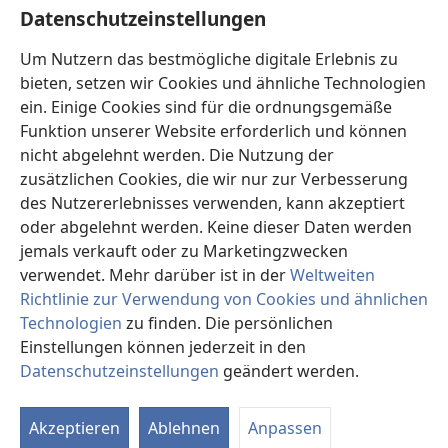
Hilfe
Datenschutzeinstellungen
Spenden
Um Nutzern das bestmögliche digitale Erlebnis zu
(öffnet
neues
bieten, setzen wir Cookies und ähnliche Technologien
Fenster)
ein. Einige Cookies sind für die ordnungsgemäße
Wachtturm ONLINE-BIBLIOTHEK
(öffnet
Funktion unserer Website erforderlich und können
neues
®
JW Hub
nicht abgelehnt werden. Die Nutzung der
Fenster)
(öffnet
zusätzlichen Cookies, die wir nur zur Verbesserung
neues
®
JW Library
Fenster)
des Nutzererlebnisses verwenden, kann akzeptiert
oder abgelehnt werden. Keine dieser Daten werden
®
Watchtower Library
jemals verkauft oder zu Marketingzwecken
verwendet. Mehr darüber ist in der
Weltweiten
Richtlinie zur Verwendung von Cookies und ähnlichen
Technologien
zu finden. Die persönlichen
Einstellungen können jederzeit in den
Copyright
© 2026 Watch Tower Bible and Tract Society of Pennsylvania.
NUTZUNGSBEDINGUNGEN
|
DATENSCHUTZERKLÄRUNG
|
Datenschutzeinstellungen
geändert werden.
In
DATENSCHUTZEINSTELLUNGEN
an
Akzeptieren
Ablehnen
Anpassen