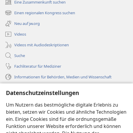
Eine Zusammenkunft suchen
(öffnet
neues
Einen regionalen Kongress suchen
(öffnet
Fenster)
neues
Neu auf jw.org
Fenster)
Videos
Videos mit Audiodeskriptionen
Suche
Fachliteratur für Mediziner
Informationen für Behörden, Medien und Wissenschaft
Hilfe
Datenschutzeinstellungen
Spenden
Um Nutzern das bestmögliche digitale Erlebnis zu
(öffnet
neues
bieten, setzen wir Cookies und ähnliche Technologien
Fenster)
ein. Einige Cookies sind für die ordnungsgemäße
Wachtturm ONLINE-BIBLIOTHEK
(öffnet
Funktion unserer Website erforderlich und können
neues
®
JW Hub
Fenster)