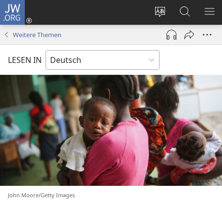
JW.ORG
Anmelden
(öffnet
Websitesprache
Suche
ME
neues
ändern
EI
Weitere Themen
Fenster)
LESEN IN
John Moore/Getty Images