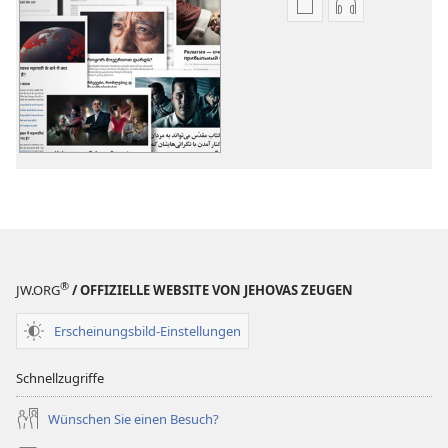
Downloadoptione
Downloadopt
für
für
Veröffentlichunge
Audio
Weitere
Weitere
Themen
Themen
®
JW.ORG
/ OFFIZIELLE WEBSITE VON JEHOVAS ZEUGEN
Erscheinungsbild-Einstellungen
Schnellzugriffe
Wünschen Sie einen Besuch?