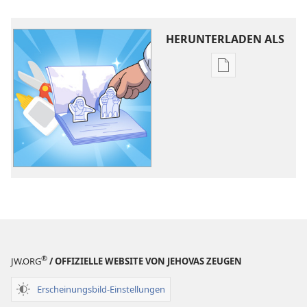
HERUNTERLADEN ALS
Downloadoptio
für
Veröffentlichun
Lerne
von
Jehovas
Freunden –
Mitmachseiten
®
JW.ORG
/ OFFIZIELLE WEBSITE VON JEHOVAS ZEUGEN
Erscheinungsbild-Einstellungen