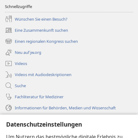
Schnellzugriffe
Wünschen Sie einen Besuch?
Eine Zusammenkunft suchen
(öffnet
neues
Einen regionalen Kongress suchen
(öffnet
Fenster)
neues
Neu auf jw.org
Fenster)
Videos
Videos mit Audiodeskriptionen
Suche
Fachliteratur für Mediziner
Informationen für Behörden, Medien und Wissenschaft
Hilfe
Datenschutzeinstellungen
Spenden
Um Nutzern das bestmögliche digitale Erlebnis zu
(öffnet