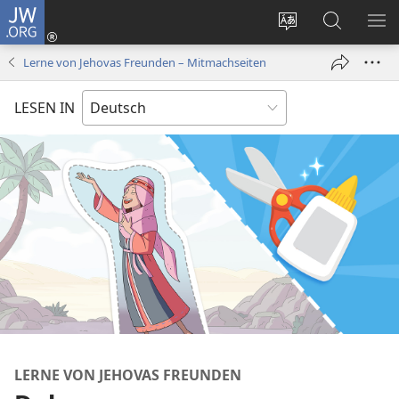
JW.ORG
Anmelden
(öffnet
Websitesprache
Suche
ME
neues
ändern
EI
Lerne von Jehovas Freunden – Mitmachseiten
Fenster)
LESEN IN
LERNE VON JEHOVAS FREUNDEN