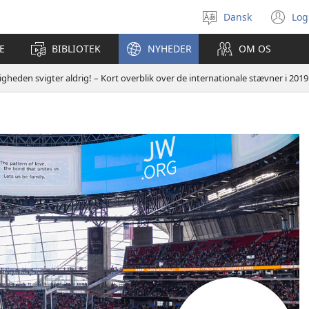
Dansk
Log
Vælg
(å
sprog
ny
E
BIBLIOTEK
NYHEDER
OM OS
vi
igheden svigter aldrig! – Kort overblik over de internationale stævner i 2019