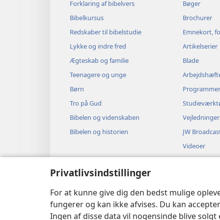
Forklaring af bibelvers
Bøger
Bibelkursus
Brochurer
Redskaber til bibelstudie
Emnekort, fo
Lykke og indre fred
Artikelserier
Ægteskab og familie
Blade
Teenagere og unge
Arbejdshæft
Børn
Programme
Tro på Gud
Studieværkt
Bibelen og videnskaben
Vejledninger
Bibelen og historien
JW Broadcas
Videoer
Musik
Privatlivsindstillinger
Hørespil
Dramatisere
For at kunne give dig den bedst mulige oplev
fungerer og kan ikke afvises. Du kan accepter
Ingen af disse data vil nogensinde blive solgt 