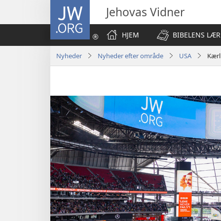
JW.ORG
Jehovas Vidner
HJEM
BIBELENS LÆR
Nyheder
Nyheder efter område
USA
Kærl