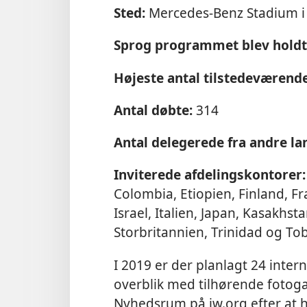
Sted:
Mercedes-Benz Stadium i 
Sprog programmet blev holdt
Højeste antal tilstedeværende
Antal døbte:
314
Antal delegerede fra andre la
Inviterede afdelingskontorer:
Colombia, Etiopien, Finland, F
Israel, Italien, Japan, Kasakhs
Storbritannien, Trinidad og T
I 2019 er der planlagt 24 inter
overblik med tilhørende fotogal
Nyhedsrum på jw.org efter at h