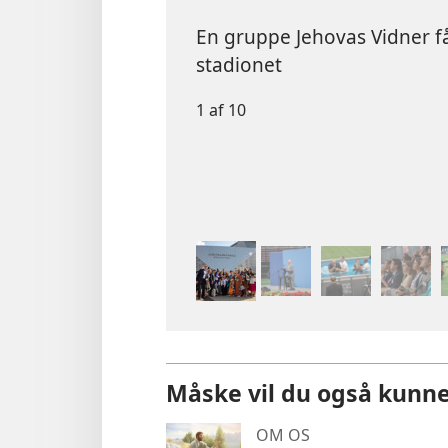
En gruppe Jehovas Vidner f
stadionet
1 af 10
Måske vil du også kunne
OM OS