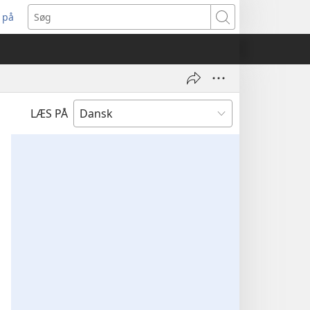
 på
bner
Søg
t
ndue)
LÆS PÅ