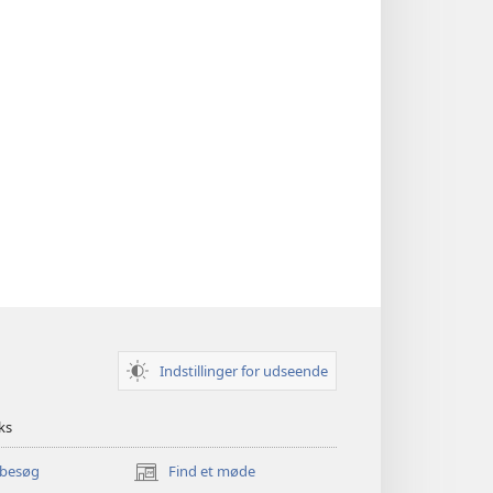
Indstillinger for udseende
ks
 besøg
Find et møde
(åbner