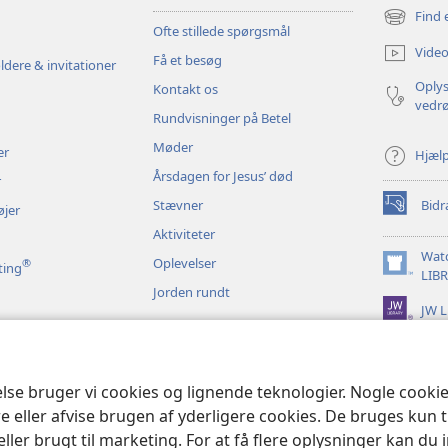
Find 
(åbner
Ofte stillede spørgsmål
nyt
Video
Få et besøg
vindue)
ldere & invitationer
Oplys
Kontakt os
vedr
Rundvisninger på Betel
Møder
er
Hjæl
Årsdagen for Jesus’ død
r
Stævner
Bidr
øjer
(åbner
nyt
Aktiviteter
vindue)
Wat
Oplevelser
®
ting
(åbner
LIB
Jorden rundt
nyt
JW L
vindue)
t bibeloplæsning
else bruger vi cookies og lignende teknologier. Nogle cook
e eller afvise brugen af yderligere cookies. De bruges kun 
eller brugt til marketing. For at få flere oplysninger kan du