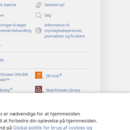
nyt
et stævne
Seneste nyt
vindue)
er
Søg
ninger til læger
Information til
ørende behandling
myndighedspersoner,
journalister og forskere
p
ag
chtower ONLINE
®
JW Hub
(åbner
RARY™
nyt
®
vindue)
ibrary
Watchtower Library
ies er nødvendige for at hjemmesiden
til at forbedre din oplevelse på hjemmesiden.
 ind på
Global politik for brug af cookies og