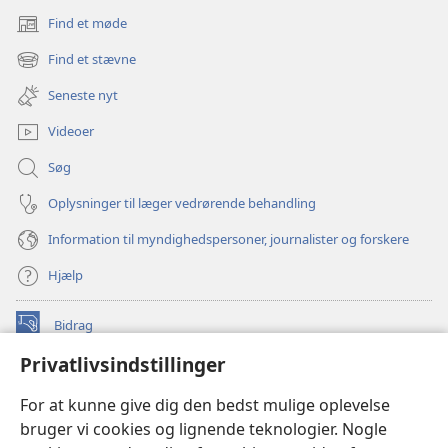
Find et møde
(åbner
nyt
Find et stævne
(åbner
vindue)
nyt
Seneste nyt
vindue)
Videoer
Søg
Oplysninger til læger vedrørende behandling
Information til myndighedspersoner, journalister og forskere
Hjælp
Bidrag
(åbner
nyt
Privatlivsindstillinger
vindue)
Watchtower ONLINE LIBRARY™
(åbner
For at kunne give dig den bedst mulige oplevelse
nyt
®
JW Hub
bruger vi cookies og lignende teknologier. Nogle
vindue)
(åbner