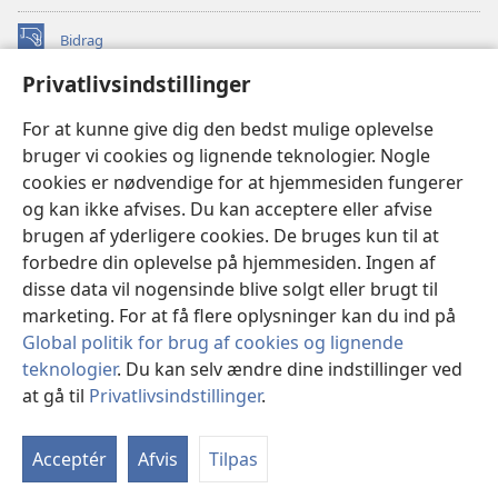
Bidrag
(åbner
nyt
Privatlivsindstillinger
vindue)
Watchtower ONLINE LIBRARY™
(åbner
For at kunne give dig den bedst mulige oplevelse
nyt
®
JW Hub
bruger vi cookies og lignende teknologier. Nogle
vindue)
(åbner
cookies er nødvendige for at hjemmesiden fungerer
nyt
®
JW Library
vindue)
og kan ikke afvises. Du kan acceptere eller afvise
brugen af yderligere cookies. De bruges kun til at
Watchtower Library
forbedre din oplevelse på hjemmesiden. Ingen af
disse data vil nogensinde blive solgt eller brugt til
marketing. For at få flere oplysninger kan du ind på
Global politik for brug af cookies og lignende
Copyright
© 2026 Watch Tower Bible and Tract Society of Pennsylvania.
teknologier
. Du kan selv ændre dine indstillinger ved
ANVENDELSESVILKÅR
|
PRIVATLIVSPOLITIK
|
at gå til
Privatlivsindstillinger
.
PRIVATLIVSINDSTILLINGER
Acceptér
Afvis
Tilpas