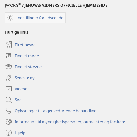
®
JW.ORG
/ JEHOVAS VIDNERS OFFICIELLE HJEMMESIDE
Indstillinger for udseende
Hurtige links
Få et besøg
Find et møde
(åbner
nyt
Find et stævne
(åbner
vindue)
nyt
Seneste nyt
vindue)
Videoer
Søg
Oplysninger til læger vedrørende behandling
Information til myndighedspersoner, journalister og forskere
Hjælp