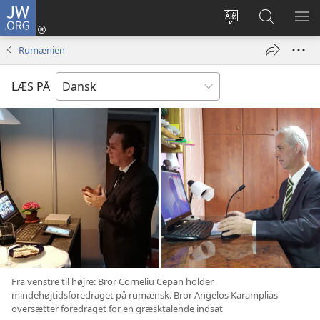
JW.ORG
Log
på
Vælg
Søg
VIS
(åbner
sprog
på
ME
Rumænien
nyt
JW.ORG
vindue)
LÆS PÅ
Fra venstre til højre: Bror Corneliu Cepan holder
mindehøjtidsforedraget på rumænsk. Bror Angelos Karamplias
oversætter foredraget for en græsktalende indsat