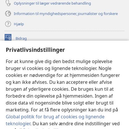
Oplysninger til læger vedrørende behandling
Information til myndighedspersoner, journalister og forskere
Hjælp
Bidrag
(åbner
nyt
Privatlivsindstillinger
vindue)
Watchtower ONLINE LIBRARY™
(åbner
For at kunne give dig den bedst mulige oplevelse
nyt
®
JW Hub
bruger vi cookies og lignende teknologier. Nogle
vindue)
(åbner
cookies er nødvendige for at hjemmesiden fungerer
nyt
®
JW Library
vindue)
og kan ikke afvises. Du kan acceptere eller afvise
brugen af yderligere cookies. De bruges kun til at
Watchtower Library
forbedre din oplevelse på hjemmesiden. Ingen af
disse data vil nogensinde blive solgt eller brugt til
marketing. For at få flere oplysninger kan du ind på
Global politik for brug af cookies og lignende
Copyright
© 2026 Watch Tower Bible and Tract Society of Pennsylvania.
teknologier
. Du kan selv ændre dine indstillinger ved
ANVENDELSESVILKÅR
|
PRIVATLIVSPOLITIK
|