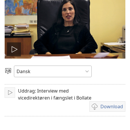
Afspil
video
Vælg
sprog
Uddrag: Interview med
Afspil
vicedirektøren i fængslet i Bollate
Download
Indstillinger
for
download