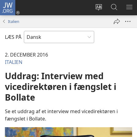
JW.ORG
Log
på
Vælg
Søg
VIS
(åbner
sprog
på
ME
Italien
nyt
JW.ORG
vindue)
LÆS PÅ
2. DECEMBER 2016
ITALIEN
Uddrag: Interview med
vicedirektøren i fængslet i
Bollate
Se et uddrag af et interview med vicedirektøren i
fængslet i Bollate.