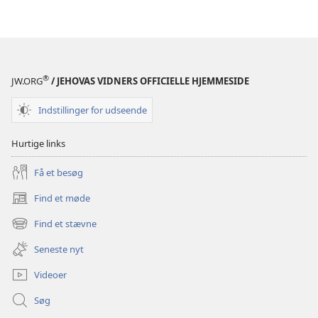
®
JW.ORG
/ JEHOVAS VIDNERS OFFICIELLE HJEMMESIDE
Indstillinger for udseende
Hurtige links
Få et besøg
Find et møde
(åbner
nyt
Find et stævne
(åbner
vindue)
nyt
Seneste nyt
vindue)
Videoer
Søg