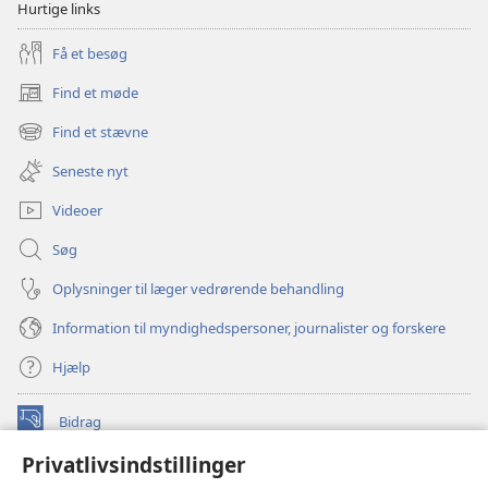
Hurtige links
Få et besøg
Find et møde
(åbner
nyt
Find et stævne
(åbner
vindue)
nyt
Seneste nyt
vindue)
Videoer
Søg
Oplysninger til læger vedrørende behandling
Information til myndighedspersoner, journalister og forskere
Hjælp
Bidrag
(åbner
nyt
Privatlivsindstillinger
vindue)
Watchtower ONLINE LIBRARY™