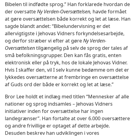
Bibelen til indfødte sprog.” Han forklarede hvordan de
der oversatte
Ny Verden-Oversættelsen,
havde formået
at gøre oversættelsen både korrekt og let at læse. Han
sagde blandt andet: “Bibelundervisning er det
allervigtigste i Jehovas Vidners forkyndelsesarbejde,
og derfor stræber vi efter at gøre
Ny Verden-
Oversættelsen
tilgængelig på selv de sprog der tales af
små befolkningsgrupper. Den kan fås gratis, enten
elektronisk eller på tryk, hos de lokale Jehovas Vidner.
Hvis I skaffer den, vil I selv kunne bedømme om det er
lykkedes oversætterne at frembringe en oversættelse
af Guds ord der både er korrekt og let at læse.”
Bror Lee holdt et indlæg med titlen “Mennesker af alle
nationer og sprog indsamles – Jehovas Vidners
initiativer inden for oversættelse har ingen
landegrænser”. Han fortalte at over 6.000 oversættere
og andre frivillige er optaget af dette arbejde.
Desuden beskrev han udviklingen i vores