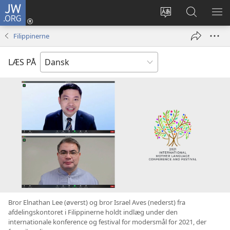
JW.ORG
Log
på
Vælg
Søg
VIS
(åbner
sprog
på
ME
Filippinerne
nyt
JW.ORG
vindue)
LÆS PÅ
Bror Elnathan Lee (øverst) og bror Israel Aves (nederst) fra
afdelingskontoret i Filippinerne holdt indlæg under den
internationale konference og festival for modersmål for 2021, der