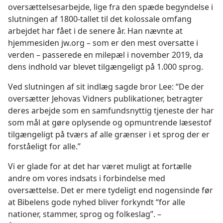
oversættelsesarbejde, lige fra den spæde begyndelse i
slutningen af 1800-tallet til det kolossale omfang
arbejdet har fået i de senere år. Han nævnte at
hjemmesiden jw.org – som er den mest oversatte i
verden – passerede en milepæl i november 2019, da
dens indhold var blevet tilgængeligt på 1.000 sprog.
Ved slutningen af sit indlæg sagde bror Lee: “De der
oversætter Jehovas Vidners publikationer, betragter
deres arbejde som en samfundsnyttig tjeneste der har
som mål at gøre oplysende og opmuntrende læsestof
tilgængeligt på tværs af alle grænser i et sprog der er
forståeligt for alle.”
Vi er glade for at det har været muligt at fortælle
andre om vores indsats i forbindelse med
oversættelse. Det er mere tydeligt end nogensinde før
at Bibelens gode nyhed bliver forkyndt “for alle
nationer, stammer, sprog og folkeslag”. –