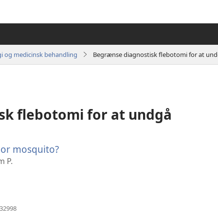
gi og medicinsk behandling
Begrænse diagnostisk flebotomi for at un
k flebotomi for at undgå
 or mosquito?
(åbner
nyt
m P.
vindue)
(åbner
032998
nyt