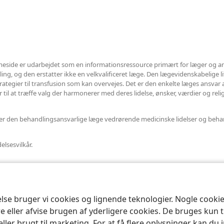
side er udarbejdet som en informationsressource primært for læger og a
ng, og den erstatter ikke en velkvalificeret læge. Den lægevidenskabelige litt
trategier til transfusion som kan overvejes. Det er den enkelte læges ansvar
il at træffe valg der harmonerer med deres lidelse, ønsker, værdier og religi
eller den behandlingsansvarlige læge vedrørende medicinske lidelser og beha
lsesvilkår.
else bruger vi cookies og lignende teknologier. Nogle cook
e eller afvise brugen af yderligere cookies. De bruges kun 
eller brugt til marketing. For at få flere oplysninger kan du