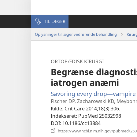
TIL LÆGER
Oplysninger til læger vedrørende behandling
Kirur
ORTOPÆDISK KIRURGI
Begrænse diagnostis
iatrogen anæmi
Savoring every drop—vampire
Fischer DP, Zacharowski KD, Meyboh
Kilde
‎: Crit Care 2014;18(3):306.
Indekseret
‎: PubMed 25032998
DOI
‎: 10.1186/cc13884
https://www.ncbi.nlm.nih.gov/pubmed/25