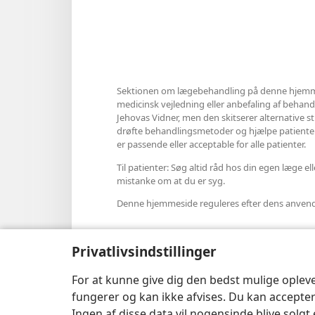
Sektionen om lægebehandling på denne hjemme
medicinsk vejledning eller anbefaling af behandli
Jehovas Vidner, men den skitserer alternative s
drøfte behandlingsmetoder og hjælpe patienter t
er passende eller acceptable for alle patienter.
Til patienter: Søg altid råd hos din egen læge 
mistanke om at du er syg.
Denne hjemmeside reguleres efter dens anvende
Privatlivsindstillinger
Indstillinger for udseende
For at kunne give dig den bedst mulige oplev
fungerer og kan ikke afvises. Du kan accepter
Ingen af disse data vil nogensinde blive solgt 