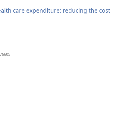
vindue)
ealth care expenditure: reducing the cost
(åbner
576605
nyt
vindue)