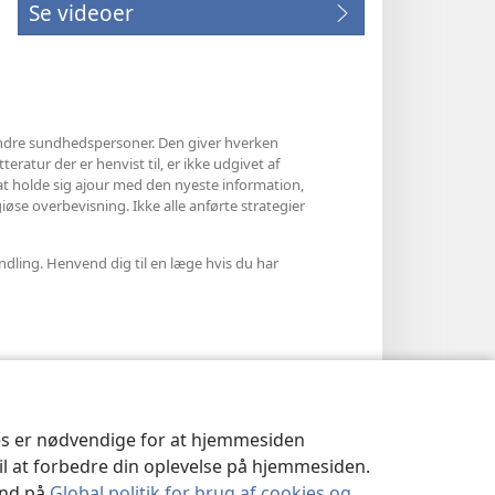
Se videoer
ndre sundhedspersoner. Den giver hverken
eratur der er henvist til, er ikke udgivet af
 at holde sig ajour med den nyeste information,
øse overbevisning. Ikke alle anførte strategier
ndling. Henvend dig til en læge hvis du har
ies er nødvendige for at hjemmesiden
til at forbedre din oplevelse på hjemmesiden.
 ind på
Global politik for brug af cookies og