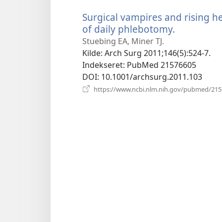
Surgical vampires and rising h
of daily phlebotomy.
(åbner
nyt
Stuebing EA, Miner TJ.
vindue)
Kilde
‎: Arch Surg 2011;146(5):524-7.
Indekseret
‎: PubMed 21576605
DOI
‎: 10.1001/archsurg.2011.103
https://www.ncbi.nlm.nih.gov/pubmed/21