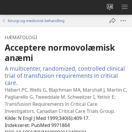
Vælg
VIS
sprog
ME
Kirurgi og medicinsk behandling
HÆMATOLOGI
Acceptere normovolæmisk
anæmi
A multicenter, randomized, controlled clinical
trial of transfusion requirements in critical
care.
(åbner
nyt
Hébert PC, Wells G, Blajchman MA, Marshall J, Martin C,
vindue)
Pagliarello G, Tweeddale M, Schweitzer I, Yetisir E;
Transfusion Requirements in Critical Care
Investigators, Canadian Critical Care Trials Group.
Kilde
‎: N Engl J Med 1999;340(6):409-17.
Indekseret
‎: PubMed 9971864