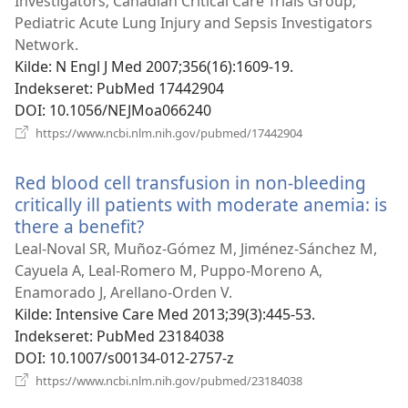
Investigators; Canadian Critical Care Trials Group;
Pediatric Acute Lung Injury and Sepsis Investigators
Network.
Kilde
‎: N Engl J Med 2007;356(16):1609-19.
Indekseret
‎: PubMed 17442904
DOI
‎: 10.1056/NEJMoa066240
(åbner
https://www.ncbi.nlm.nih.gov/pubmed/17442904
nyt
vindue)
Red blood cell transfusion in non-bleeding
critically ill patients with moderate anemia: is
there a benefit?
(åbner
nyt
Leal-Noval SR, Muñoz-Gómez M, Jiménez-Sánchez M,
vindue)
Cayuela A, Leal-Romero M, Puppo-Moreno A,
Enamorado J, Arellano-Orden V.
Kilde
‎: Intensive Care Med 2013;39(3):445-53.
Indekseret
‎: PubMed 23184038
DOI
‎: 10.1007/s00134-012-2757-z
(åbner
https://www.ncbi.nlm.nih.gov/pubmed/23184038
nyt