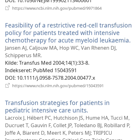
DOI
‎: 10.1056/NEJM199902113400601
(åbner
https://www.ncbi.nlm.nih.gov/pubmed/9971864
nyt
vindue)
Feasibility of a restrictive red-cell transfusion
policy for patients treated with intensive
chemotherapy for acute myeloid leukaemia.
(åb
nyt
Jansen AJ, Caljouw MA, Hop WC, Van Rhenen DJ,
vin
Schipperus MR.
Kilde
‎: Transfus Med 2004;14(1):33-8.
Indekseret
‎: PubMed 15043591
DOI
‎: 10.1111/j.0958-7578.2004.00477.x
(åbner
https://www.ncbi.nlm.nih.gov/pubmed/15043591
nyt
vindue)
Transfusion strategies for patients in
pediatric intensive care units.
(åbner
nyt
Lacroix J, Hébert PC, Hutchison JS, Hume HA, Tucci M,
vindue)
Ducruet T, Gauvin F, Collet JP, Toledano BJ, Robillard P,
Joffe A, Biarent D, Meert K, Peters MJ; TRIPICU