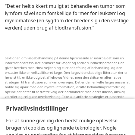
“Det er helt sikkert muligt at behandle en tumor som
lymfom såvel som forskellige former for leukæmi og
myelomatose (en sygdom der breder sig i den vestlige
verden) uden brug af blodtransfusion.”
Sektionen om lægebehandling på denne hjemmeside er udarbejdet som en
informationsressource primært for læger og andre sundhedspersoner. Den
giver hverken medicinsk vejledning eller anbefaling af behandling, og den
erstatter ikke en velkvalificeret læge. Den lægevidenskabelige litteratur der er
henvist til, er ikke udgivet af Jehovas Vidner, men den skitserer alternative
strategier til transfusion som kan overvejes. Det er den enkelte læges ansvar at
holde sig ajour med den nyeste information, drøfte behandlingsmetoder og
hjælpe patienter til at træffe valg der harmonerer med deres lidelse, ønsker,
værdier og religiøse overbevisning. Ikke alle anførte strategier er passende
eller acceptable for alle patienter.
Privatlivsindstillinger
Til patienter: Søg altid råd hos din egen læge eller den behandlingsansvarlige
læge vedrørende medicinske lidelser og behandling. Henvend dig til en læge
hvis du har mistanke om at du er syg.
For at kunne give dig den bedst mulige oplevelse
bruger vi cookies og lignende teknologier. Nogle
Denne hjemmeside reguleres efter dens anvendelsesvilkår.