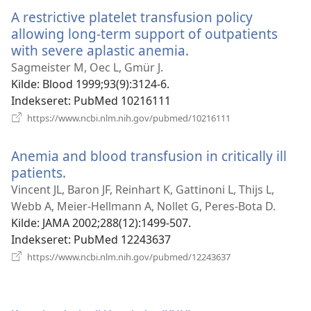
vindue)
A restrictive platelet transfusion policy
allowing long-term support of outpatients
with severe aplastic anemia.
(åbner
nyt
Sagmeister M, Oec L, Gmür J.
vindue)
Kilde
‎: Blood 1999;93(9):3124-6.
Indekseret
‎: PubMed 10216111
(åbner
https://www.ncbi.nlm.nih.gov/pubmed/10216111
nyt
vindue)
Anemia and blood transfusion in critically ill
patients.
(åbner
nyt
Vincent JL, Baron JF, Reinhart K, Gattinoni L, Thijs L,
vindue)
Webb A, Meier-Hellmann A, Nollet G, Peres-Bota D.
Kilde
‎: JAMA 2002;288(12):1499-507.
Indekseret
‎: PubMed 12243637
(åbner
https://www.ncbi.nlm.nih.gov/pubmed/12243637
nyt
vindue)