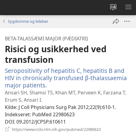
Vælg
VIS
sprog
ME
Sygdomme og lidelser
BETA-TALASSÆMI MAJOR (PÆDIATRI)
Risici og usikkerhed ved
transfusion
Seropositivity of hepatitis C, hepatitis B and
HIV in chronically transfused β-thalassaemia
major patients.
(åbner
nyt
Ansari SH, Shamsi TS, Khan MT, Perveen K, Farzana T,
vindue)
Erum S, Ansari I.
Kilde
‎: J Coll Physicians Surg Pak 2012;22(9):610-1.
Indekseret
‎: PubMed 22980623
DOI
‎: 09.2012/JCPSP.610611
(åbner
https://www.ncbi.nlm.nih.gov/pubmed/22980623
nyt