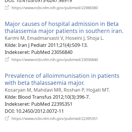
DOI
‎: 10.4103/0973-6247.98919
(åbner
https://www.ncbi.nlm.nih.gov/pubmed/22988380
nyt
vindue)
Major causes of hospital admission in Beta
thalassemia major patients in southern iran.
(å
nyt
Karimi M, Emadmarvasti V, Hoseini J, Shoja L.
vi
Kilde
‎: Iran J Pediatr 2011;21(4):509-13.
Indekseret
‎: PubMed 23056840
(åbner
https://www.ncbi.nlm.nih.gov/pubmed/23056840
nyt
vindue)
Prevalence of alloimmunisation in patients
with beta thalassaemia major.
(åbner
nyt
Kosaryan M, Mahdavi MR, Roshan P, Hojjati MT.
vindue)
Kilde
‎: Blood Transfus 2012;10(3):396-7.
Indekseret
‎: PubMed 22395351
DOI
‎: 10.2450/2012.0072-11
(åbner
https://www.ncbi.nlm.nih.gov/pubmed/22395351
nyt
vindue)