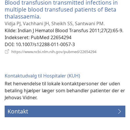
Blood transfusion transmitted infections in
multiple blood transfused patients of Beta
thalassaemia.
(åbner
nyt
Vidja PJ, Vachhani JH, Sheikh SS, Santwani PM.
vindue)
Kilde
‎: Indian J Hematol Blood Transfus 2011;27(2):65-9.
Indekseret
‎: PubMed 22654294
DOI
‎: 10.1007/s12288-011-0057-3
(åbner
https://www.ncbi.nlm.nih.gov/pubmed/22654294
nyt
vindue)
Kontaktudvalg til Hospitaler (KUH)
Ret henvendelse til lokale kontaktpersoner der uden
betaling hjælper læger som behandler patienter der er
Jehovas Vidner.
Kontakt