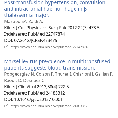
Post-transfusion hypertension, convulsion
and intracranial haemorrhage in β-
thalassemia major.
(åbner
nyt
Masood SA, Zaidi A.
vindue)
Kilde
‎: J Coll Physicians Surg Pak 2012;22(7):473-5.
Indekseret
‎: PubMed 22747874
DOI
‎: 07.2012/JCPSP.473475
(åbner
https://www.ncbi.nlm.nih.gov/pubmed/22747874
nyt
vindue)
Marseillevirus prevalence in multitransfused
patients suggests blood transmission.
(åbner
nyt
Popgeorgiev N, Colson P, Thuret I, Chiarioni J, Gallian P,
vindue)
Raoult D, Desnues C.
Kilde
‎: J Clin Virol 2013;58(4):722-5.
Indekseret
‎: PubMed 24183312
DOI
‎: 10.1016/j.jcv.2013.10.001
(åbner
https://www.ncbi.nlm.nih.gov/pubmed/24183312
nyt
vindue)