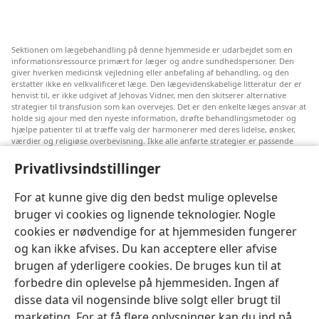
Sektionen om lægebehandling på denne hjemmeside er udarbejdet som en
informationsressource primært for læger og andre sundhedspersoner. Den
giver hverken medicinsk vejledning eller anbefaling af behandling, og den
erstatter ikke en velkvalificeret læge. Den lægevidenskabelige litteratur der er
henvist til, er ikke udgivet af Jehovas Vidner, men den skitserer alternative
strategier til transfusion som kan overvejes. Det er den enkelte læges ansvar at
holde sig ajour med den nyeste information, drøfte behandlingsmetoder og
hjælpe patienter til at træffe valg der harmonerer med deres lidelse, ønsker,
værdier og religiøse overbevisning. Ikke alle anførte strategier er passende
eller acceptable for alle patienter.
Privatlivsindstillinger
Til patienter: Søg altid råd hos din egen læge eller den behandlingsansvarlige
læge vedrørende medicinske lidelser og behandling. Henvend dig til en læge
hvis du har mistanke om at du er syg.
For at kunne give dig den bedst mulige oplevelse
bruger vi cookies og lignende teknologier. Nogle
Denne hjemmeside reguleres efter dens anvendelsesvilkår.
cookies er nødvendige for at hjemmesiden fungerer
og kan ikke afvises. Du kan acceptere eller afvise
brugen af yderligere cookies. De bruges kun til at
forbedre din oplevelse på hjemmesiden. Ingen af
Indstillinger for udseende
disse data vil nogensinde blive solgt eller brugt til
marketing. For at få flere oplysninger kan du ind på