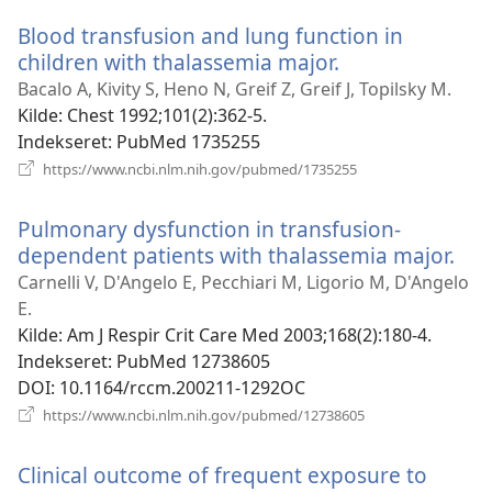
vindue)
Blood transfusion and lung function in
children with thalassemia major.
(åbner
nyt
Bacalo A, Kivity S, Heno N, Greif Z, Greif J, Topilsky M.
vindue)
Kilde
‎: Chest 1992;101(2):362-5.
Indekseret
‎: PubMed 1735255
(åbner
https://www.ncbi.nlm.nih.gov/pubmed/1735255
nyt
vindue)
Pulmonary dysfunction in transfusion-
dependent patients with thalassemia major.
(åb
nyt
Carnelli V, D'Angelo E, Pecchiari M, Ligorio M, D'Angelo
vin
E.
Kilde
‎: Am J Respir Crit Care Med 2003;168(2):180-4.
Indekseret
‎: PubMed 12738605
DOI
‎: 10.1164/rccm.200211-1292OC
(åbner
https://www.ncbi.nlm.nih.gov/pubmed/12738605
nyt
vindue)
Clinical outcome of frequent exposure to