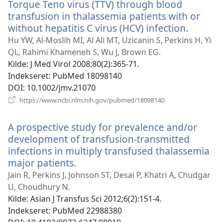
Torque Teno virus (TTV) through blood
transfusion in thalassemia patients with or
without hepatitis C virus (HCV) infection.
(åbner
nyt
Hu YW, Al-Moslih MI, Al Ali MT, Uzicanin S, Perkins H, Yi
vindue)
QL, Rahimi Khameneh S, Wu J, Brown EG.
Kilde
‎: J Med Virol 2008;80(2):365-71.
Indekseret
‎: PubMed 18098140
DOI
‎: 10.1002/jmv.21070
(åbner
https://www.ncbi.nlm.nih.gov/pubmed/18098140
nyt
vindue)
A prospective study for prevalence and/or
development of transfusion-transmitted
infections in multiply transfused thalassemia
major patients.
(åbner
nyt
Jain R, Perkins J, Johnson ST, Desai P, Khatri A, Chudgar
vindue)
U, Choudhury N.
Kilde
‎: Asian J Transfus Sci 2012;6(2):151-4.
Indekseret
‎: PubMed 22988380