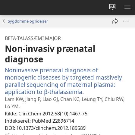
Vælg
VIS
sprog
ME
Sygdomme og lidelser
BETA-TALASSÆMI MAJOR
Non-invasiv prænatal
diagnose
Noninvasive prenatal diagnosis of
monogenic diseases by targeted massively
parallel sequencing of maternal plasma:
application to β-thalassemia.
(åbner
nyt
Lam KW, Jiang P, Liao GJ, Chan KC, Leung TY, Chiu RW,
vindue)
Lo YM.
Kilde
‎: Clin Chem 2012;58(10):1467-75.
Indekseret
‎: PubMed 22896714
DOI
‎: 10.1373/clinchem.2012.189589
(åbner