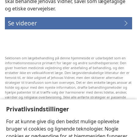
skal behandle Jehovas Vidner, såvel som lægefaglige
og etiske overvejelser.
Se videoer
Sektionen om lægebehandling på denne hjemmeside er udarbejdet som en
informationsressource primært for læger og andre sundhedspersoner. Den
giver hverken medicinsk vejledning eller anbefaling af behandling, og den
erstatter ikke en velkvalificeret læge. Den lægevidenskabelige litteratur der er
henvist til, er ikke udgivet af Jehovas Vidner, men den skitserer alternative
strategier til transfusion som kan overvejes. Det er den enkelte læges ansvar at
holde sig ajour med den nyeste information, drøfte behandlingsmetoder og
hjælpe patienter til at træffe valg der harmonerer med deres lidelse, ønsker,
værdier og religiøse overbevisning. Ikke alle anførte strategier er passende
eller acceptable for alle patienter.
Privatlivsindstillinger
Til patienter: Søg altid råd hos din egen læge eller den behandlingsansvarlige
læge vedrørende medicinske lidelser og behandling. Henvend dig til en læge
hvis du har mistanke om at du er syg.
For at kunne give dig den bedst mulige oplevelse
bruger vi cookies og lignende teknologier. Nogle
Denne hjemmeside reguleres efter dens anvendelsesvilkår.
cookies er nødvendige for at hjemmesiden fungerer