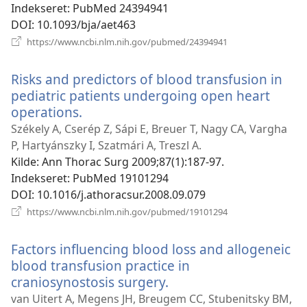
Indekseret
‎: PubMed 24394941
DOI
‎: 10.1093/bja/aet463
(åbner
https://www.ncbi.nlm.nih.gov/pubmed/24394941
nyt
vindue)
Risks and predictors of blood transfusion in
pediatric patients undergoing open heart
operations.
(åbner
nyt
Székely A, Cserép Z, Sápi E, Breuer T, Nagy CA, Vargha
vindue)
P, Hartyánszky I, Szatmári A, Treszl A.
Kilde
‎: Ann Thorac Surg 2009;87(1):187-97.
Indekseret
‎: PubMed 19101294
DOI
‎: 10.1016/j.athoracsur.2008.09.079
(åbner
https://www.ncbi.nlm.nih.gov/pubmed/19101294
nyt
vindue)
Factors influencing blood loss and allogeneic
blood transfusion practice in
craniosynostosis surgery.
(åbner
nyt
van Uitert A, Megens JH, Breugem CC, Stubenitsky BM,