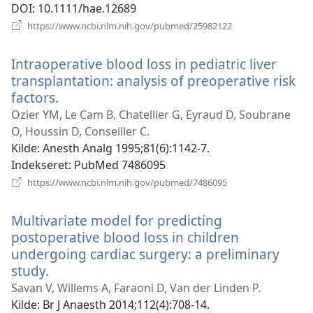
DOI
‎: 10.1111/hae.12689
(åbner
https://www.ncbi.nlm.nih.gov/pubmed/25982122
nyt
vindue)
Intraoperative blood loss in pediatric liver
transplantation: analysis of preoperative risk
factors.
(åbner
nyt
Ozier YM, Le Cam B, Chatellier G, Eyraud D, Soubrane
vindue)
O, Houssin D, Conseiller C.
Kilde
‎: Anesth Analg 1995;81(6):1142-7.
Indekseret
‎: PubMed 7486095
(åbner
https://www.ncbi.nlm.nih.gov/pubmed/7486095
nyt
vindue)
Multivariate model for predicting
postoperative blood loss in children
undergoing cardiac surgery: a preliminary
study.
(åbner
nyt
Savan V, Willems A, Faraoni D, Van der Linden P.
vindue)
Kilde
‎: Br J Anaesth 2014;112(4):708-14.