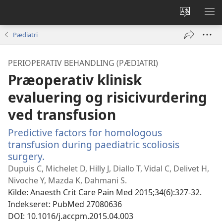
Vælg
VIS
sprog
ME
Pædiatri
PERIOPERATIV BEHANDLING (PÆDIATRI)
Præoperativ klinisk
evaluering og risicivurdering
ved transfusion
Predictive factors for homologous
transfusion during paediatric scoliosis
surgery.
(åbner
nyt
Dupuis C, Michelet D, Hilly J, Diallo T, Vidal C, Delivet H,
vindue)
Nivoche Y, Mazda K, Dahmani S.
Kilde
‎: Anaesth Crit Care Pain Med 2015;34(6):327-32.
Indekseret
‎: PubMed 27080636
DOI
‎: 10.1016/j.accpm.2015.04.003