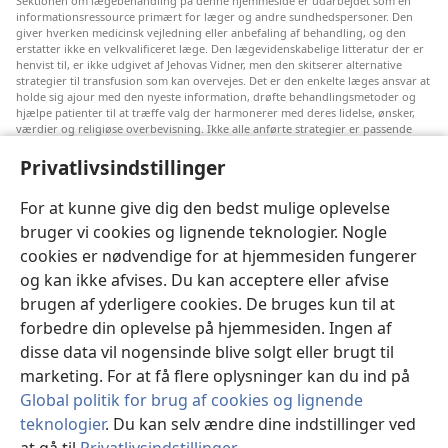
Sektionen om lægebehandling på denne hjemmeside er udarbejdet som en
informationsressource primært for læger og andre sundhedspersoner. Den
giver hverken medicinsk vejledning eller anbefaling af behandling, og den
erstatter ikke en velkvalificeret læge. Den lægevidenskabelige litteratur der er
henvist til, er ikke udgivet af Jehovas Vidner, men den skitserer alternative
strategier til transfusion som kan overvejes. Det er den enkelte læges ansvar at
holde sig ajour med den nyeste information, drøfte behandlingsmetoder og
hjælpe patienter til at træffe valg der harmonerer med deres lidelse, ønsker,
værdier og religiøse overbevisning. Ikke alle anførte strategier er passende
eller acceptable for alle patienter.
Privatlivsindstillinger
Til patienter: Søg altid råd hos din egen læge eller den behandlingsansvarlige
læge vedrørende medicinske lidelser og behandling. Henvend dig til en læge
hvis du har mistanke om at du er syg.
For at kunne give dig den bedst mulige oplevelse
bruger vi cookies og lignende teknologier. Nogle
Denne hjemmeside reguleres efter dens anvendelsesvilkår.
cookies er nødvendige for at hjemmesiden fungerer
og kan ikke afvises. Du kan acceptere eller afvise
brugen af yderligere cookies. De bruges kun til at
forbedre din oplevelse på hjemmesiden. Ingen af
Indstillinger for udseende
disse data vil nogensinde blive solgt eller brugt til
marketing. For at få flere oplysninger kan du ind på
Global politik for brug af cookies og lignende
teknologier
. Du kan selv ændre dine indstillinger ved
Copyright
© 2026 Watch Tower Bible and Tract Society of Pennsylvania.
ANVENDELSESVILKÅR
|
PRIVATLIVSPOLITIK
|