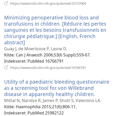
(åbner
https://www.ncbi.nlm.nih.gov/pubmed/25157004
nyt
vindue)
Minimizing perioperative blood loss and
transfusions in children. [Réduire les pertes
sanguines et les besoins transfusionnels en
chirurgie pédiatrique.] [English, French
abstract]
(åbner
nyt
Guay J, de Moerloose P, Lasne D.
vindue)
Kilde
‎: Can J Anaesth 2006;53(6 Suppl):S59-67.
Indekseret
‎: PubMed 16766791
(åbner
https://www.ncbi.nlm.nih.gov/pubmed/16766791
nyt
vindue)
Utility of a paediatric bleeding questionnaire
as a screening tool for von Willebrand
disease in apparently healthy children.
(åbner
nyt
Mittal N, Naridze R, James P, Shott S, Valentino LA.
vindue)
Kilde
‎: Haemophilia 2015;21(6):806-11.
Indekseret
‎: PubMed 25982122