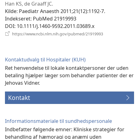
vindue)
Han KS, de Graaff JC.
Kilde
‎: Paediatr Anaesth 2011;21(12):1192-7.
Indekseret
‎: PubMed 21919993
DOI
‎: 10.1111/j.1460-9592.2011.03689.x
(åbner
https://www.ncbi.nlm.nih.gov/pubmed/21919993
nyt
vindue)
Kontaktudvalg til Hospitaler (KUH)
Ret henvendelse til lokale kontaktpersoner der uden
betaling hjælper læger som behandler patienter der er
Jehovas Vidner.
Kontakt
Informationsmateriale til sundhedspersonale
Indbefatter følgende emner: Kliniske strategier for
behandling af hæmoragi og anæmi uden