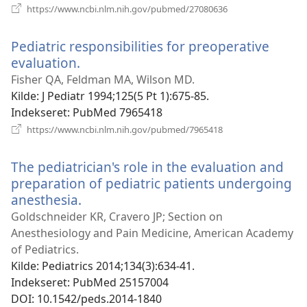
(åbner
https://www.ncbi.nlm.nih.gov/pubmed/27080636
nyt
vindue)
Pediatric responsibilities for preoperative
evaluation.
(åbner
nyt
Fisher QA, Feldman MA, Wilson MD.
vindue)
Kilde
‎: J Pediatr 1994;125(5 Pt 1):675-85.
Indekseret
‎: PubMed 7965418
(åbner
https://www.ncbi.nlm.nih.gov/pubmed/7965418
nyt
vindue)
The pediatrician's role in the evaluation and
preparation of pediatric patients undergoing
anesthesia.
(åbner
nyt
Goldschneider KR, Cravero JP; Section on
vindue)
Anesthesiology and Pain Medicine, American Academy
of Pediatrics.
Kilde
‎: Pediatrics 2014;134(3):634-41.
Indekseret
‎: PubMed 25157004
DOI
‎: 10.1542/peds.2014-1840