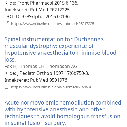
Kilde
‎: Front Pharmacol 2015;6:136.
Indekseret
‎: PubMed 26217225
DOI
‎: 10.3389/fphar.2015.00136
(åbner
https://www.ncbi.nlm.nih.gov/pubmed/26217225
nyt
vindue)
Spinal instrumentation for Duchenne's
muscular dystrophy: experience of
hypotensive anaesthesia to minimise blood
loss.
(åbner
nyt
Fox HJ, Thomas CH, Thompson AG.
vindue)
Kilde
‎: J Pediatr Orthop 1997;17(6):750-3.
Indekseret
‎: PubMed 9591976
(åbner
https://www.ncbi.nlm.nih.gov/pubmed/9591976
nyt
vindue)
Acute normovolemic hemodilution combined
with hypotensive anesthesia and other
techniques to avoid homologous transfusion
in spinal fusion surgery.
(åbner