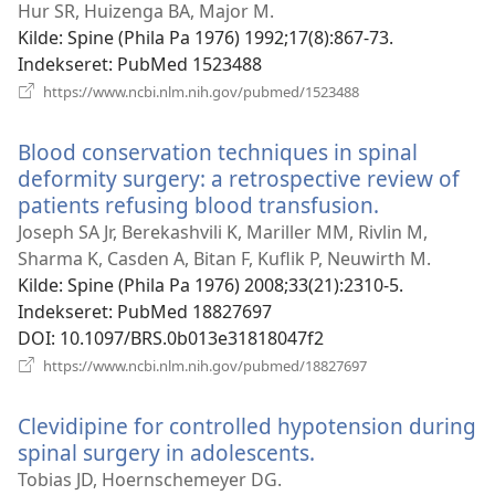
nyt
Hur SR, Huizenga BA, Major M.
vindue)
Kilde
‎: Spine (Phila Pa 1976) 1992;17(8):867-73.
Indekseret
‎: PubMed 1523488
(åbner
https://www.ncbi.nlm.nih.gov/pubmed/1523488
nyt
vindue)
Blood conservation techniques in spinal
deformity surgery: a retrospective review of
patients refusing blood transfusion.
(åbner
nyt
Joseph SA Jr, Berekashvili K, Mariller MM, Rivlin M,
vindue)
Sharma K, Casden A, Bitan F, Kuflik P, Neuwirth M.
Kilde
‎: Spine (Phila Pa 1976) 2008;33(21):2310-5.
Indekseret
‎: PubMed 18827697
DOI
‎: 10.1097/BRS.0b013e31818047f2
(åbner
https://www.ncbi.nlm.nih.gov/pubmed/18827697
nyt
vindue)
Clevidipine for controlled hypotension during
spinal surgery in adolescents.
(åbner
nyt
Tobias JD, Hoernschemeyer DG.