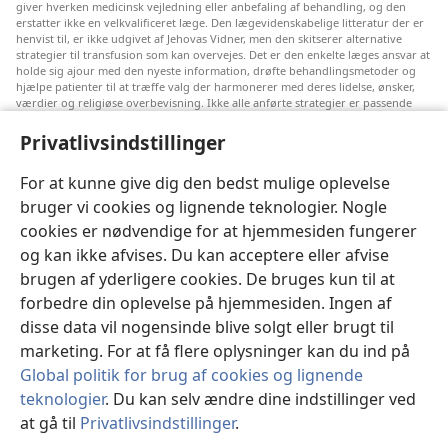
giver hverken medicinsk vejledning eller anbefaling af behandling, og den
erstatter ikke en velkvalificeret læge. Den lægevidenskabelige litteratur der er
henvist til, er ikke udgivet af Jehovas Vidner, men den skitserer alternative
strategier til transfusion som kan overvejes. Det er den enkelte læges ansvar at
holde sig ajour med den nyeste information, drøfte behandlingsmetoder og
hjælpe patienter til at træffe valg der harmonerer med deres lidelse, ønsker,
værdier og religiøse overbevisning. Ikke alle anførte strategier er passende
eller acceptable for alle patienter.
Privatlivsindstillinger
Til patienter: Søg altid råd hos din egen læge eller den behandlingsansvarlige
læge vedrørende medicinske lidelser og behandling. Henvend dig til en læge
hvis du har mistanke om at du er syg.
For at kunne give dig den bedst mulige oplevelse
bruger vi cookies og lignende teknologier. Nogle
Denne hjemmeside reguleres efter dens anvendelsesvilkår.
cookies er nødvendige for at hjemmesiden fungerer
og kan ikke afvises. Du kan acceptere eller afvise
brugen af yderligere cookies. De bruges kun til at
Indstillinger for udseende
forbedre din oplevelse på hjemmesiden. Ingen af
disse data vil nogensinde blive solgt eller brugt til
marketing. For at få flere oplysninger kan du ind på
Global politik for brug af cookies og lignende
Copyright
© 2026 Watch Tower Bible and Tract Society of Pennsylvania.
teknologier
. Du kan selv ændre dine indstillinger ved
ANVENDELSESVILKÅR
|
PRIVATLIVSPOLITIK
|
at gå til
Privatlivsindstillinger
.
PRIVATLIVSINDSTILLINGER