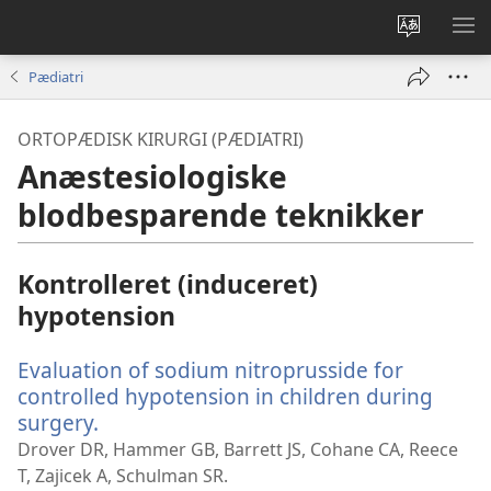
Vælg
VIS
sprog
ME
Pædiatri
ORTOPÆDISK KIRURGI (PÆDIATRI)
Anæstesiologiske
blodbesparende teknikker
Kontrolleret (induceret)
hypotension
Evaluation of sodium nitroprusside for
controlled hypotension in children during
surgery.
(åbner
nyt
Drover DR, Hammer GB, Barrett JS, Cohane CA, Reece
vindue)
T, Zajicek A, Schulman SR.