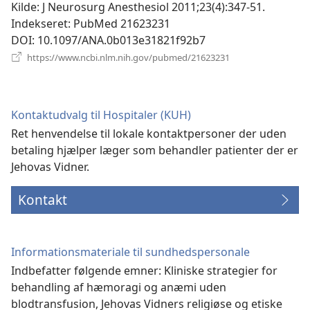
vindue)
Kilde
‎: J Neurosurg Anesthesiol 2011;23(4):347-51.
Indekseret
‎: PubMed 21623231
DOI
‎: 10.1097/ANA.0b013e31821f92b7
(åbner
https://www.ncbi.nlm.nih.gov/pubmed/21623231
nyt
vindue)
Kontaktudvalg til Hospitaler (KUH)
Ret henvendelse til lokale kontaktpersoner der uden
betaling hjælper læger som behandler patienter der er
Jehovas Vidner.
Kontakt
Informationsmateriale til sundhedspersonale
Indbefatter følgende emner: Kliniske strategier for
behandling af hæmoragi og anæmi uden
blodtransfusion, Jehovas Vidners religiøse og etiske