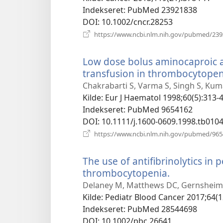
Indekseret
‎: PubMed 23921838
DOI
‎: 10.1002/cncr.28253
https://www.ncbi.nlm.nih.gov/pubmed/23
Low dose bolus aminocaproic ac
transfusion in thrombocytopen
Chakrabarti S, Varma S, Singh S, Kum
Kilde
‎: Eur J Haematol 1998;60(5):313-4
Indekseret
‎: PubMed 9654162
DOI
‎: 10.1111/j.1600-0609.1998.tb0104
https://www.ncbi.nlm.nih.gov/pubmed/96
The use of antifibrinolytics in 
thrombocytopenia.
(åbner
nyt
Delaney M, Matthews DC, Gernsheim
vindue)
Kilde
‎: Pediatr Blood Cancer 2017;64(
Indekseret
‎: PubMed 28544698
DOI
‎: 10.1002/pbc.26641