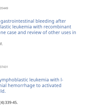
(åbner
335449
nyt
vindue)
gastrointestinal bleeding after
astic leukemia with recombinant
 one case and review of other uses in
M.
(åbner
137431
nyt
vindue)
lymphoblastic leukemia with l-
nial hemorrhage to activated
ld.
(åbner
nyt
vindue)
(4):339-45.