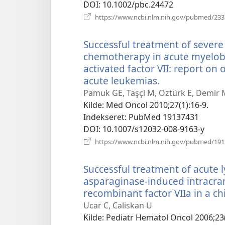
DOI
‎: 10.1002/pbc.24472
https://www.ncbi.nlm.nih.gov/pubmed/23
Successful treatment of severe 
chemotherapy in acute myelobl
activated factor VII: report on
acute leukemias.
(åbner
nyt
Pamuk GE, Taşçi M, Oztürk E, Demir 
vindue)
Kilde
‎: Med Oncol 2010;27(1):16-9.
Indekseret
‎: PubMed 19137431
DOI
‎: 10.1007/s12032-008-9163-y
https://www.ncbi.nlm.nih.gov/pubmed/19
Successful treatment of acute 
asparaginase-induced intracra
recombinant factor VIIa in a chi
Ucar C, Caliskan U
Kilde
‎: Pediatr Hematol Oncol 2006;23