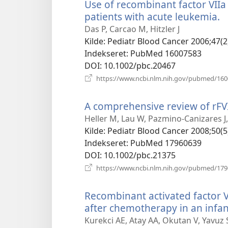
Use of recombinant factor VIIa 
patients with acute leukemia.
(
n
Das P, Carcao M, Hitzler J
v
Kilde
‎: Pediatr Blood Cancer 2006;47(2
Indekseret
‎: PubMed 16007583
DOI
‎: 10.1002/pbc.20467
https://www.ncbi.nlm.nih.gov/pubmed/16
A comprehensive review of rFVII
Heller M, Lau W, Pazmino-Canizares J
Kilde
‎: Pediatr Blood Cancer 2008;50(5
Indekseret
‎: PubMed 17960639
DOI
‎: 10.1002/pbc.21375
https://www.ncbi.nlm.nih.gov/pubmed/17
Recombinant activated factor VI
after chemotherapy in an infa
Kurekci AE, Atay AA, Okutan V, Yavuz