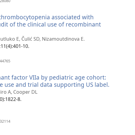
328080
nyt
vindue)
 thrombocytopenia associated with
it of the clinical use of recombinant
utluko E, Čulić SD, Nizamoutdinova E.
11(4):401-10.
(åbner
244765
nyt
vindue)
ant factor VIIa by pediatric age cohort:
use and trial data supporting US label.
(åbner
nyt
piro A, Cooper DL
vindue)
0):1822-8.
(åbner
232114
nyt
vindue)