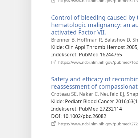
https://www.ncbi.nlm.nih.gov/pubmed/21
Control of bleeding caused by
hematologic malignancy: an aud
activated Factor VII.
(åbner
nyt
Brenner B, Hoffman R, Balashov D, Sh
vindue)
Kilde
‎: Clin Appl Thromb Hemost 2005;
Indekseret
‎: PubMed 16244765
https://www.ncbi.nlm.nih.gov/pubmed/16
Safety and efficacy of recombin
reassessment of compassionate 
Croteau SE, Nakar C, Neufeld EJ, Sha
Kilde
‎: Pediatr Blood Cancer 2016;63(1
Indekseret
‎: PubMed 27232114
DOI
‎: 10.1002/pbc.26082
https://www.ncbi.nlm.nih.gov/pubmed/27