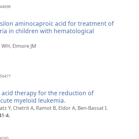
(åbner
544698
nyt
vindue)
silon aminocaproic acid for treatment of
ria in children with hematological
ka WH, Elmore JM
(åbner
650477
nyt
vindue)
c acid therapy for the reduction of
acute myeloid leukemia.
(åbner
nyt
tz Y, Chetrit A, Ramot B, Eldor A, Ben-Bassat I.
vindue)
41-4.
(åbner
74160