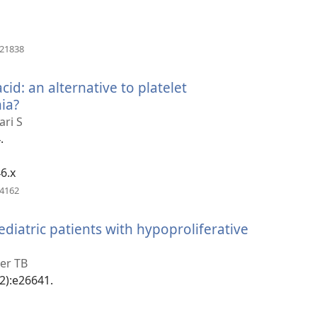
(åbner
921838
nyt
vindue)
id: an alternative to platelet
ia?
(åbner
nyt
ari S
vindue)
.
6.x
(åbner
54162
nyt
vindue)
pediatric patients with hypoproliferative
er TB
12):e26641.