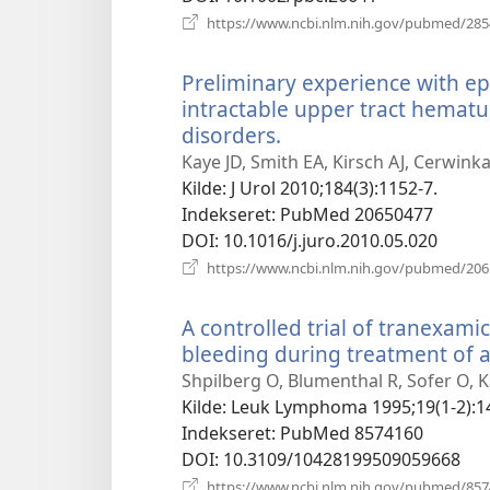
https://www.ncbi.nlm.nih.gov/pubmed/28
Preliminary experience with ep
intractable upper tract hematu
disorders.
(åbner
nyt
Kaye JD, Smith EA, Kirsch AJ, Cerwin
vindue)
Kilde
‎: J Urol 2010;184(3):1152-7.
Indekseret
‎: PubMed 20650477
DOI
‎: 10.1016/j.juro.2010.05.020
https://www.ncbi.nlm.nih.gov/pubmed/20
A controlled trial of tranexami
bleeding during treatment of 
Shpilberg O, Blumenthal R, Sofer O, Ka
Kilde
‎: Leuk Lymphoma 1995;19(1-2):1
Indekseret
‎: PubMed 8574160
DOI
‎: 10.3109/10428199509059668
https://www.ncbi.nlm.nih.gov/pubmed/85