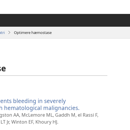
tri
Optimere hæmostase
se
ents bleeding in severely
h hematological malignancies.
(åbner
nyt
ngston AA, McLemore ML, Gaddh M, el Rassi F,
vindue)
LT Jr, Winton EF, Khoury HJ.