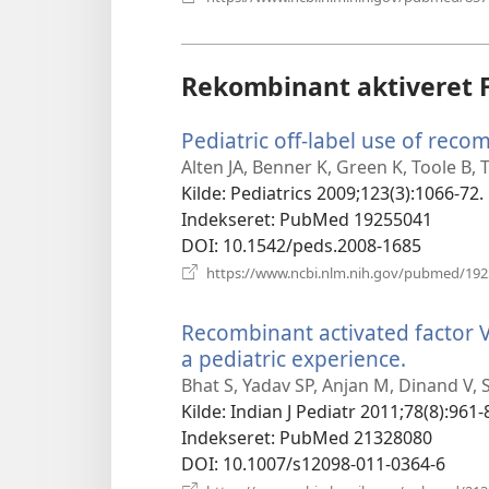
Rekombinant aktiveret Fa
Pediatric off-label use of recom
Alten JA, Benner K, Green K, Toole B, 
Kilde
‎: Pediatrics 2009;123(3):1066-72.
Indekseret
‎: PubMed 19255041
DOI
‎: 10.1542/peds.2008-1685
https://www.ncbi.nlm.nih.gov/pubmed/19
Recombinant activated factor V
a pediatric experience.
(åbner
nyt
Bhat S, Yadav SP, Anjan M, Dinand V, 
vindue)
Kilde
‎: Indian J Pediatr 2011;78(8):961-
Indekseret
‎: PubMed 21328080
DOI
‎: 10.1007/s12098-011-0364-6