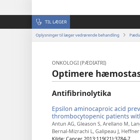
TIL LÆGER
Oplysninger til læger vedrørende behandling
Pædia
ONKOLOGI (PÆDIATRI)
Optimere hæmosta
Antifibrinolytika
Epsilon aminocaproic acid prev
thrombocytopenic patients wit
Antun AG, Gleason S, Arellano M, La
Bernal-Mizrachi L, Galipeau J, Heffner 
Kilde
‎: Cancer 2013;119(21):3784-7.