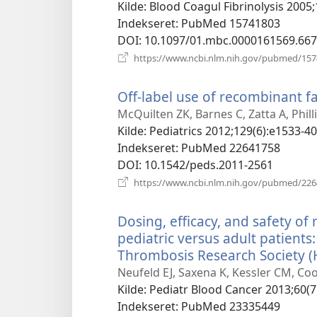
Kilde
‎: Blood Coagul Fibrinolysis 2005;
Indekseret
‎: PubMed 15741803
DOI
‎: 10.1097/01.mbc.0000161569.66
https://www.ncbi.nlm.nih.gov/pubmed/15
Off-label use of recombinant fac
McQuilten ZK, Barnes C, Zatta A, Phi
Kilde
‎: Pediatrics 2012;129(6):e1533-40
Indekseret
‎: PubMed 22641758
DOI
‎: 10.1542/peds.2011-2561
https://www.ncbi.nlm.nih.gov/pubmed/22
Dosing, efficacy, and safety of 
pediatric versus adult patient
Thrombosis Research Society (H
Neufeld EJ, Saxena K, Kessler CM, Co
Kilde
‎: Pediatr Blood Cancer 2013;60(7
Indekseret
‎: PubMed 23335449