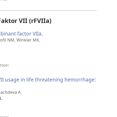
nyt
vindue)
ktor VII (rFVIIa)
binant factor VIIa.
(åbner
nyt
Tofil NM, Winkler MK.
vindue)
(åbner
255041
nyt
vindue)
II usage in life threatening hemorrhage:
Sachdeva A.
8.
(åbner