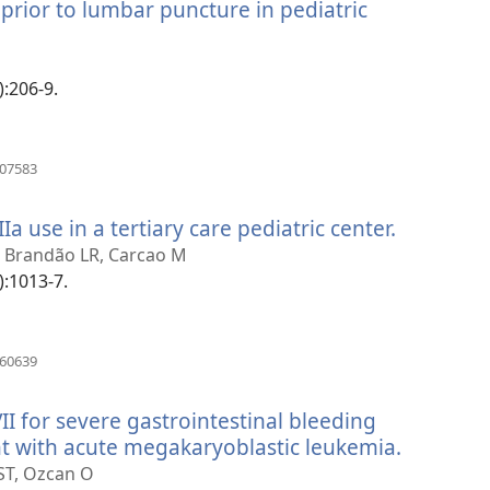
prior to lumbar puncture in pediatric
åbner
yt
indue)
):206-9.
(åbner
007583
nyt
vindue)
a use in a tertiary care pediatric center.
(åbner
nyt
, Brandão LR, Carcao M
vindue)
):1013-7.
(åbner
960639
nyt
vindue)
I for severe gastrointestinal bleeding
nt with acute megakaryoblastic leukemia.
(åbner
nyt
 ST, Ozcan O