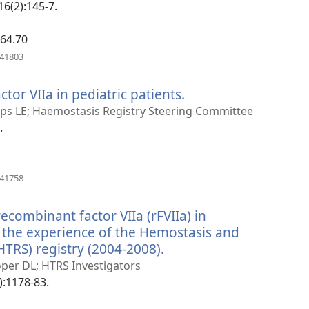
vindue)
16(2):145-7.
764.70
(åbner
741803
nyt
vindue)
tor VIIa in pediatric patients.
(åbner
nyt
llips LE; Haemostasis Registry Steering Committee
vindue)
.
(åbner
641758
nyt
vindue)
recombinant factor VIIa (rFVIIa) in
s: the experience of the Hemostasis and
TRS) registry (2004-2008).
(åbner
nyt
oper DL; HTRS Investigators
vindue)
):1178-83.