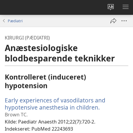
Vælg
VIS
sprog
ME
Pædiatri
KIRURGI (PÆDIATRI)
Anæstesiologiske
blodbesparende teknikker
Kontrolleret (induceret)
hypotension
Early experiences of vasodilators and
hypotensive anesthesia in children.
(åbner
nyt
Brown TC.
vindue)
Kilde
‎: Paediatr Anaesth 2012;22(7):720-2.
Indekseret
‎: PubMed 22243693