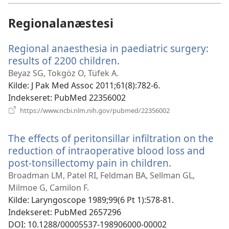
Regionalanæstesi
Regional anaesthesia in paediatric surgery:
results of 2200 children.
(åbner
nyt
Beyaz SG, Tokgöz O, Tüfek A.
vindue)
Kilde
‎: J Pak Med Assoc 2011;61(8):782-6.
Indekseret
‎: PubMed 22356002
(åbner
https://www.ncbi.nlm.nih.gov/pubmed/22356002
nyt
vindue)
The effects of peritonsillar infiltration on the
reduction of intraoperative blood loss and
post-tonsillectomy pain in children.
(åbner
nyt
Broadman LM, Patel RI, Feldman BA, Sellman GL,
vindue)
Milmoe G, Camilon F.
Kilde
‎: Laryngoscope 1989;99(6 Pt 1):578-81.
Indekseret
‎: PubMed 2657296
DOI
‎: 10.1288/00005537-198906000-00002