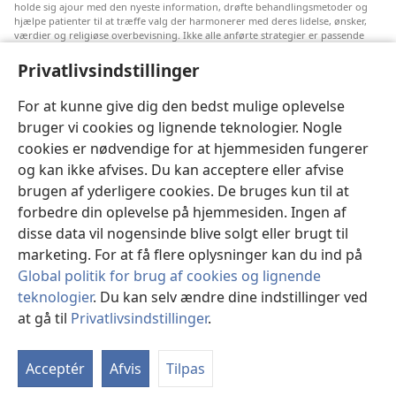
holde sig ajour med den nyeste information, drøfte behandlingsmetoder og
hjælpe patienter til at træffe valg der harmonerer med deres lidelse, ønsker,
værdier og religiøse overbevisning. Ikke alle anførte strategier er passende
eller acceptable for alle patienter.
Privatlivsindstillinger
Til patienter: Søg altid råd hos din egen læge eller den behandlingsansvarlige
læge vedrørende medicinske lidelser og behandling. Henvend dig til en læge
hvis du har mistanke om at du er syg.
For at kunne give dig den bedst mulige oplevelse
bruger vi cookies og lignende teknologier. Nogle
Denne hjemmeside reguleres efter dens anvendelsesvilkår.
cookies er nødvendige for at hjemmesiden fungerer
og kan ikke afvises. Du kan acceptere eller afvise
brugen af yderligere cookies. De bruges kun til at
Indstillinger for udseende
forbedre din oplevelse på hjemmesiden. Ingen af
disse data vil nogensinde blive solgt eller brugt til
marketing. For at få flere oplysninger kan du ind på
Global politik for brug af cookies og lignende
Copyright
© 2026 Watch Tower Bible and Tract Society of Pennsylvania.
teknologier
. Du kan selv ændre dine indstillinger ved
ANVENDELSESVILKÅR
|
PRIVATLIVSPOLITIK
|
at gå til
Privatlivsindstillinger
.
PRIVATLIVSINDSTILLINGER
Acceptér
Afvis
Tilpas