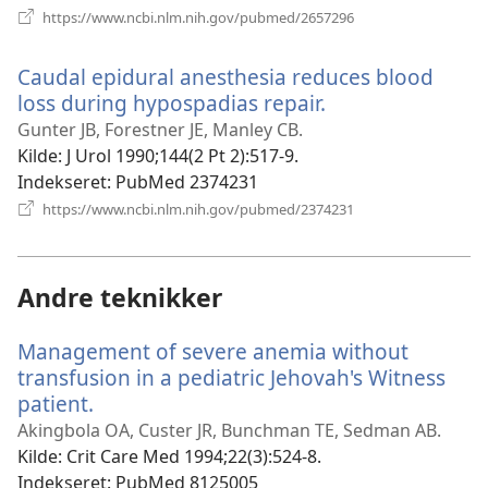
(åbner
https://www.ncbi.nlm.nih.gov/pubmed/2657296
nyt
vindue)
Caudal epidural anesthesia reduces blood
loss during hypospadias repair.
(åbner
nyt
Gunter JB, Forestner JE, Manley CB.
vindue)
Kilde
‎: J Urol 1990;144(2 Pt 2):517-9.
Indekseret
‎: PubMed 2374231
(åbner
https://www.ncbi.nlm.nih.gov/pubmed/2374231
nyt
vindue)
Andre teknikker
Management of severe anemia without
transfusion in a pediatric Jehovah's Witness
patient.
(åbner
nyt
Akingbola OA, Custer JR, Bunchman TE, Sedman AB.
vindue)
Kilde
‎: Crit Care Med 1994;22(3):524-8.
Indekseret
‎: PubMed 8125005