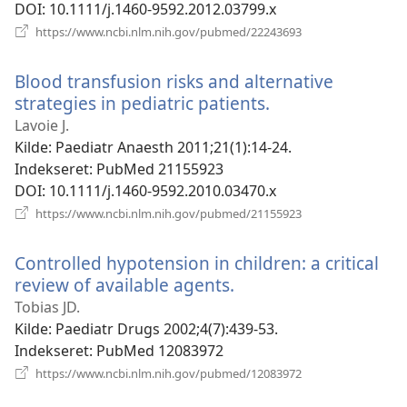
DOI
‎: 10.1111/j.1460-9592.2012.03799.x
(åbner
https://www.ncbi.nlm.nih.gov/pubmed/22243693
nyt
vindue)
Blood transfusion risks and alternative
strategies in pediatric patients.
(åbner
nyt
Lavoie J.
vindue)
Kilde
‎: Paediatr Anaesth 2011;21(1):14-24.
Indekseret
‎: PubMed 21155923
DOI
‎: 10.1111/j.1460-9592.2010.03470.x
(åbner
https://www.ncbi.nlm.nih.gov/pubmed/21155923
nyt
vindue)
Controlled hypotension in children: a critical
review of available agents.
(åbner
nyt
Tobias JD.
vindue)
Kilde
‎: Paediatr Drugs 2002;4(7):439-53.
Indekseret
‎: PubMed 12083972
(åbner
https://www.ncbi.nlm.nih.gov/pubmed/12083972
nyt
vindue)