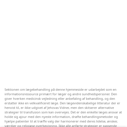
Sektionen om lægebehandling på denne hjemmeside er udarbejdet som en
informationsressource primært for læger og andre sundhedspersoner. Den
giver hverken medicinsk vejledning eller anbefaling af behandling, og den
erstatter ikke en velkvalificeret læge. Den lægevidenskabelige litteratur der er
henvist til, er ikke udgivet af Jehovas Vidner, men den skitserer alternative
strategier til transfusion som kan overvejes. Det er den enkelte læges ansvar at
holde sig ajour med den nyeste information, drøfte behandlingsmetoder og
hjælpe patienter til at træffe valg der harmonerer med deres lidelse, ønsker,
værdier og religiøse overbevisning. Ikke alle anførte strategier er passende