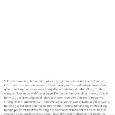
Sektionen om lægebehandling på denne hjemmeside er udarbejdet som en
informationsressource primært for læger og andre sundhedspersoner. Den
giver hverken medicinsk vejledning eller anbefaling af behandling, og den
erstatter ikke en velkvalificeret læge. Den lægevidenskabelige litteratur der er
henvist til, er ikke udgivet af Jehovas Vidner, men den skitserer alternative
strategier til transfusion som kan overvejes. Det er den enkelte læges ansvar at
holde sig ajour med den nyeste information, drøfte behandlingsmetoder og
hjælpe patienter til at træffe valg der harmonerer med deres lidelse, ønsker,
værdier og religiøse overbevisning. Ikke alle anførte strategier er passende