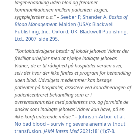
lægebehandling uden blod og fremmer
kommunikationen mellem patienten, lægen,
sygeplejersker o.a.”
–
Seeber P, Shander A.
Basics of
Blood Management.
Malden (USA): Blackwell
Publishing, Inc.; Oxford, UK: Blackwell Publishing,
Ltd., 2007, side 295.
“Kontaktudvalgene består af lokale Jehovas Vidner der
frivilligt arbejder med at hjælpe indlagte Jehovas
Vidner; de er til rådighed på hospitaler verden over,
selv dér hvor der ikke findes et program for behandling
uden blod. Udvalgets medlemmer kan besøge
patienter på hospitalet, assistere ved koordineringen af
patientcentreret behandling som er i
overensstemmelse med patientens tro, og formidle de
ønsker som indlagte Jehovas Vidner kan have, på en
ikke-konfronterende måde.”
–
Johnson-Arbor, et al.
No bad blood – surviving severe anemia without
transfusion.
JAMA Intern Med
2021;181(1):7-8.