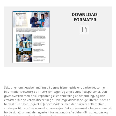
DOWNLOAD-
FORMATER
Indstillinger
for
download
af
publikationer
Kontaktudvalg
til
Hospitaler
for
Sektionen om lægebehandling på denne hjemmeside er udarbejdet som en
Jehovas
informationsressource primært for læger og andre sundhedspersoner. Den
Vidner
giver hverken medicinsk vejledning eller anbefaling af behandling, og den
erstatter ikke en velkvalificeret læge. Den lægevidenskabelige litteratur der er
henvist til, er ikke udgivet af Jehovas Vidner, men den skitserer alternative
strategier til transfusion som kan overvejes. Det er den enkelte læges ansvar at
holde sig ajour med den nyeste information, drøfte behandlingsmetoder og