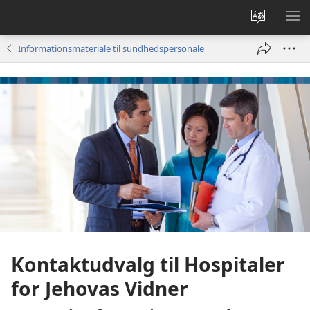
Vælg
VIS
sprog
ME
Informationsmateriale til sundhedspersonale
Kontaktudvalg til Hospitaler
for Jehovas Vidner