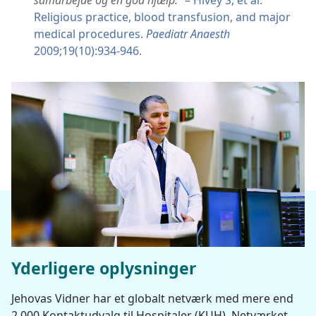
Religious practice, blood transfusion, and major
medical procedures.
Paediatr Anaesth
2009;19(10):934-946.
Yderligere oplysninger
Jehovas Vidner har et globalt netværk med mere end
2.000 Kontaktudvalg til Hospitaler (KUH). Netværket