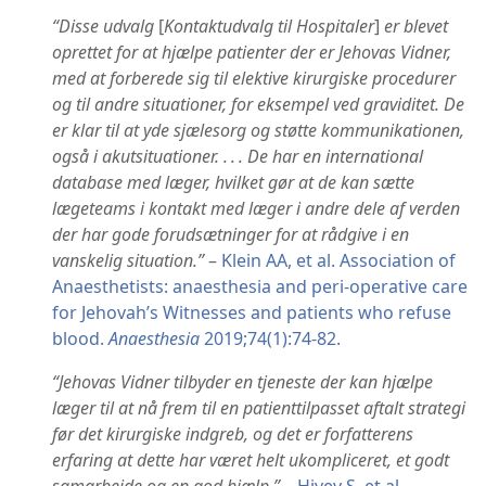
“Disse udvalg
[
Kontaktudvalg til Hospitaler
]
er blevet
oprettet for at hjælpe patienter der er Jehovas Vidner,
med at forberede sig til elektive kirurgiske procedurer
og til andre situationer, for eksempel ved graviditet. De
er klar til at yde sjælesorg og støtte kommunikationen,
også i akutsituationer. . . . De har en international
database med læger, hvilket gør at de kan sætte
lægeteams i kontakt med læger i andre dele af verden
der har gode forudsætninger for at rådgive i en
vanskelig situation.”
–
Klein AA, et al. Association of
Anaesthetists: anaesthesia and peri-operative care
for Jehovah’s Witnesses and patients who refuse
blood.
Anaesthesia
2019;74(1):74-82.
“Jehovas Vidner tilbyder en tjeneste der kan hjælpe
læger til at nå frem til en patienttilpasset aftalt strategi
før det kirurgiske indgreb, og det er forfatterens
erfaring at dette har været helt ukompliceret, et godt
samarbejde og en god hjælp.”
–
Hivey S, et al.