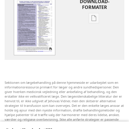
DOWNLOAD-
FORMATER
Indstillinger
for
download
af
publikationer
Kliniske
strategier
til
uden
Sektionen om lægebehandling på denne hjemmeside er udarbejdet som en
blodtransfusion
informationsressource primært for læger og andre sundhedspersoner. Den
at
giver hverken medicinsk vejledning eller anbefaling af behandling, og den
erstatter ikke en velkvalificeret læge. Den lægevidenskabelige litteratur der er
forebygge
henvist til, er ikke udgivet af Jehovas Vidner, men den skitserer alternative
og
strategier til transfusion som kan overvejes. Det er den enkelte læges ansvar at
holde sig ajour med den nyeste information, drøfte behandlingsmetoder og
behandle
hjælpe patienter til at træffe valg der harmonerer med deres lidelse, ønsker,
blødning
værdier og religiøse overbevisning. Ikke alle anførte strategier er passende
eller acceptable for alle patienter.
og