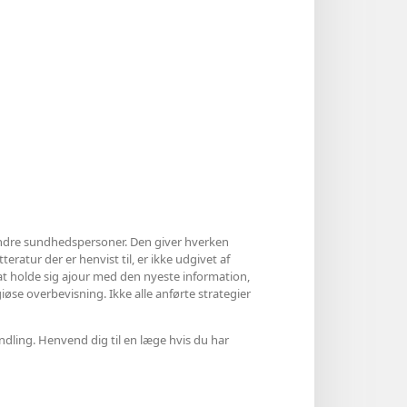
ndre sundhedspersoner. Den giver hverken
eratur der er henvist til, er ikke udgivet af
 at holde sig ajour med den nyeste information,
øse overbevisning. Ikke alle anførte strategier
ndling. Henvend dig til en læge hvis du har