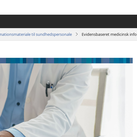
mationsmateriale til sundhedspersonale
Evidensbaseret medicinsk info