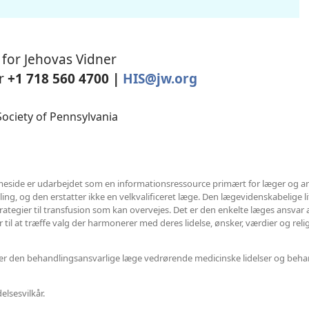
 for Jehovas Vidner
or
+1 718 560 4700 |
HIS@jw.org
ociety of Pennsylvania
side er udarbejdet som en informationsressource primært for læger og a
ng, og den erstatter ikke en velkvalificeret læge. Den lægevidenskabelige litt
trategier til transfusion som kan overvejes. Det er den enkelte læges ansvar
il at træffe valg der harmonerer med deres lidelse, ønsker, værdier og religi
eller den behandlingsansvarlige læge vedrørende medicinske lidelser og beha
lsesvilkår.