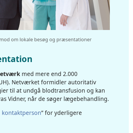
anmod om lokale besøg og præsentationer
ntation
netværk
med mere end 2.000
UH). Netværket formidler autoritativ
ier til at undgå blodtransfusion og kan
ovas Vidner, når de søger lægebehandling.
al kontaktperson
” for yderligere