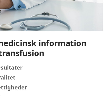
medicinsk information
dtransfusion
sultater
alitet
ettigheder
r