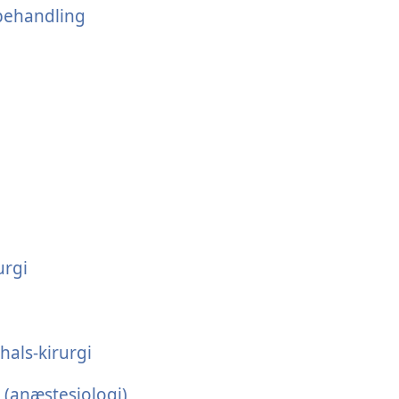
 behandling
urgi
hals-kirurgi
 (anæstesiologi)