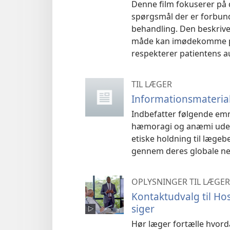
Denne film fokuserer på 
spørgsmål der er forbund
behandling. Den beskrive
måde kan imødekomme pa
respekterer patientens a
TIL LÆGER
Informationsmateria
Indbefatter følgende emne
hæmoragi og anæmi uden 
etiske holdning til læge
gennem deres globale net
OPLYSNINGER TIL LÆGER
Kontaktudvalg til Ho
siger
Hør læger fortælle hvord