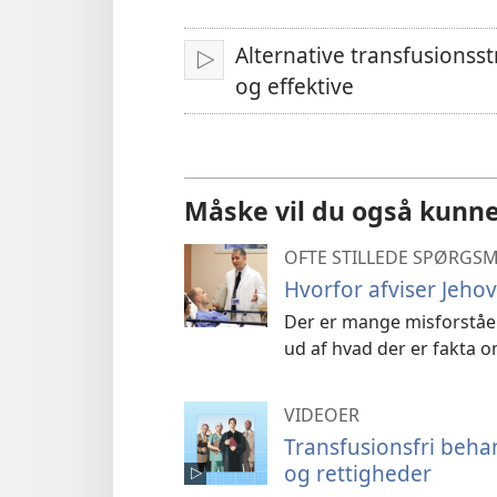
sprog
Alternative transfusionsstr
Afspil
og effektive
Måske vil du også kunne
OFTE STILLEDE SPØRGS
Hvorfor afviser Jeho
Der er mange misforståel
ud af hvad der er fakta 
VIDEOER
Transfusionsfri beh
og rettigheder