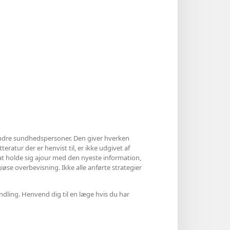
ndre sundhedspersoner. Den giver hverken
eratur der er henvist til, er ikke udgivet af
 at holde sig ajour med den nyeste information,
øse overbevisning. Ikke alle anførte strategier
ndling. Henvend dig til en læge hvis du har