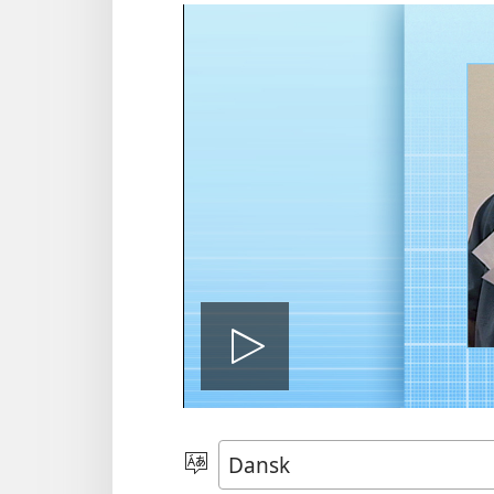
Afspil
video
Vælg