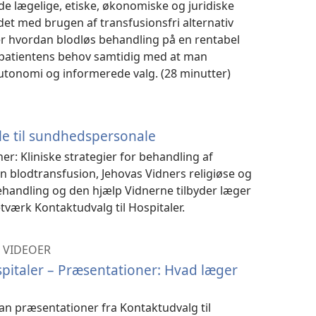
de lægelige, etiske, økonomiske og juridiske
et med brugen af transfusionsfri alternativ
r hvordan blodløs behandling på en rentabel
tientens behov samtidig med at man
utonomi og informerede valg. (28 minutter)
le til sundhedspersonale
r: Kliniske strategier for behandling af
blodtransfusion, Jehovas Vidners religiøse og
behandling og den hjælp Vidnerne tilbyder læger
værk Kontaktudvalg til Hospitaler.
 VIDEOER
spitaler – Præsentationer: Hvad læger
an præsentationer fra Kontaktudvalg til