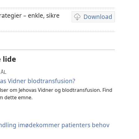
ategier – enkle, sikre
Download
Indstillinger
for
download
af
videoer
 lide
MÅL
vas Vidner blodtransfusion?
ser om Jehovas Vidner og blodtransfusion. Find
om dette emne.
andling imødekommer patienters behov