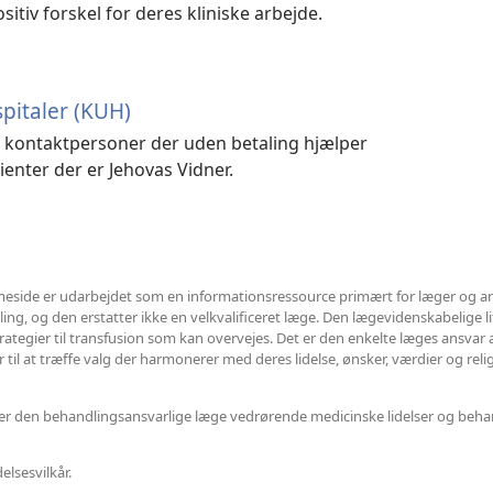
sitiv forskel for deres kliniske arbejde.
spitaler (KUH)
le kontaktpersoner der uden betaling hjælper
enter der er Jehovas Vidner.
side er udarbejdet som en informationsressource primært for læger og a
ng, og den erstatter ikke en velkvalificeret læge. Den lægevidenskabelige litt
trategier til transfusion som kan overvejes. Det er den enkelte læges ansvar
il at træffe valg der harmonerer med deres lidelse, ønsker, værdier og religi
eller den behandlingsansvarlige læge vedrørende medicinske lidelser og beha
lsesvilkår.