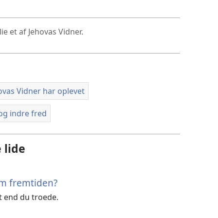
for
download
af
ie et af Jehovas Vidner.
videoer
vas Vidner har oplevet
og indre fred
 lide
om fremtiden?
 end du troede.