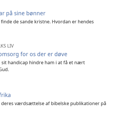
var på sine bønner
t finde de sande kristne. Hvordan er hendes
KS LIV
 omsorg for os der er døve
e sit handicap hindre ham i at få et nært
Gud.
frika
r deres værdsættelse af bibelske publikationer på