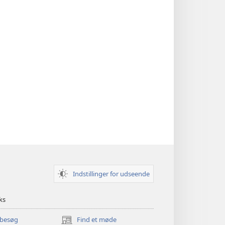
Indstillinger for udseende
ks
 besøg
Find et møde
(åbner