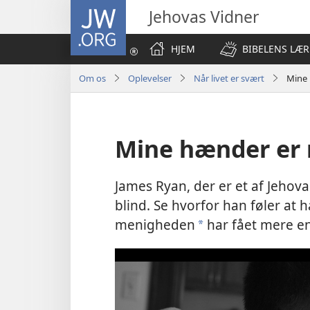
JW.ORG
Jehovas Vidner
HJEM
BIBELENS LÆR
Om os
Oplevelser
Når livet er svært
Mine 
Mine hænder er 
James Ryan, der er et af Jehova
blind. Se hvorfor han føler at 
menigheden
har fået mere en
a