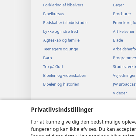
Forklaring af bibelvers
Bøger
Bibelkursus
Brochurer
Redskaber til bibelstudie
Emnekort, fo
Lykke og indre fred
Artikelserier
Ægteskab og familie
Blade
Teenagere og unge
Arbejdshæft
Børn
Programme
Tro på Gud
Studieværkt
Bibelen og videnskaben
Vejledninger
Bibelen og historien
JW Broadcas
Videoer
Musik
Privatlivsindstillinger
Hørespil
Dramatisere
For at kunne give dig den bedst mulige oplev
fungerer og kan ikke afvises. Du kan accepter