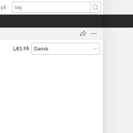
 på
bner
Søg
t
ndue)
LÆS PÅ