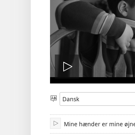
Afspil
video
Vælg
sprog
Mine hænder er mine øjne
Afspil