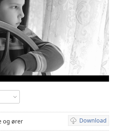
Download
 og ører
Indstillinger