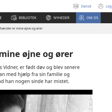
Dansk
Log
Vælg
(å
sprog
ny
E
BIBLIOTEK
NYHEDER
OM OS
vi
hænder er mine øjne og ører
mine øjne og ører
s Vidner, er født døv og blev senere
han med hjælp fra sin familie og
d han nogen sinde har mistet.