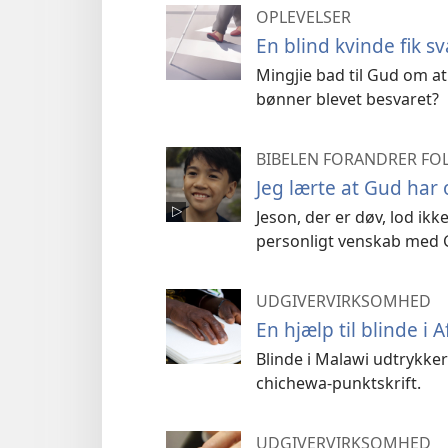
OPLEVELSER
En blind kvinde fik s
Mingjie bad til Gud om a
bønner blevet besvaret?
BIBELEN FORANDRER FOL
Jeg lærte at Gud har
Jeson, der er døv, lod ikk
personligt venskab med 
UDGIVERVIRKSOMHED
En hjælp til blinde i A
Blinde i Malawi udtrykke
chichewa-punktskrift.
UDGIVERVIRKSOMHED