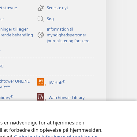
nyt
et stævne
Seneste nyt
vindue)
er
Søg
ninger til læger
Information til
ørende behandling
myndighedspersoner,
journalister og forskere
p
ag
chtower ONLINE
®
JW Hub
(åbner
RARY™
nyt
®
vindue)
ibrary
Watchtower Library
ies er nødvendige for at hjemmesiden
til at forbedre din oplevelse på hjemmesiden.