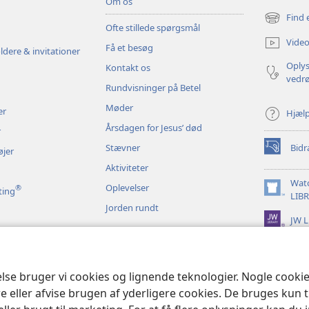
Om os
Find 
(åbner
Ofte stillede spørgsmål
nyt
Video
Få et besøg
vindue)
ldere & invitationer
Oplys
Kontakt os
vedr
Rundvisninger på Betel
Møder
er
Hjæl
Årsdagen for Jesus’ død
r
Stævner
Bidr
øjer
(åbner
nyt
Aktiviteter
vindue)
Wat
Oplevelser
®
ting
(åbner
LIB
Jorden rundt
nyt
JW L
vindue)
t bibeloplæsning
else bruger vi cookies og lignende teknologier. Nogle cook
e eller afvise brugen af yderligere cookies. De bruges kun 