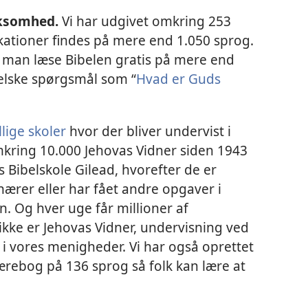
rksomhed.
Vi har udgivet omkring 253
ikationer findes på mere end 1.050 sprog.
 man læse Bibelen gratis på mere end
belske spørgsmål som “
Hvad er Guds
llige skoler
hvor der bliver undervist i
mkring 10.000 Jehovas Vidner siden 1943
 Bibelskole Gilead, hvorefter de er
ærer eller har fået andre opgaver i
n. Og hver uge får millioner af
kke er Jehovas Vidner, undervisning ved
 i vores menigheder. Vi har også oprettet
ærebog på 136 sprog så folk kan lære at