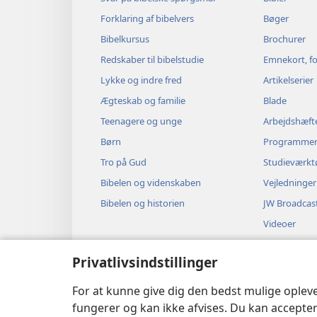
Forklaring af bibelvers
Bøger
Bibelkursus
Brochurer
Redskaber til bibelstudie
Emnekort, fo
Lykke og indre fred
Artikelserier
Ægteskab og familie
Blade
Teenagere og unge
Arbejdshæft
Børn
Programme
Tro på Gud
Studieværkt
Bibelen og videnskaben
Vejledninger
Bibelen og historien
JW Broadcas
Videoer
Musik
Privatlivsindstillinger
Hørespil
Dramatisere
For at kunne give dig den bedst mulige oplev
fungerer og kan ikke afvises. Du kan accepter