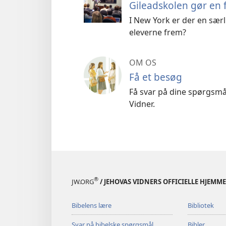
Gileadskolen gør en f
I New York er der en særl
eleverne frem?
OM OS
Få et besøg
Få svar på dine spørgsmål
Vidner.
®
JW.ORG
/ JEHOVAS VIDNERS OFFICIELLE HJEMM
Bibelens lære
Bibliotek
Svar på bibelske spørgsmål
Bibler