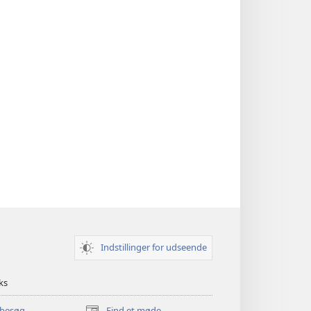
Indstillinger for udseende
ks
 besøg
Find et møde