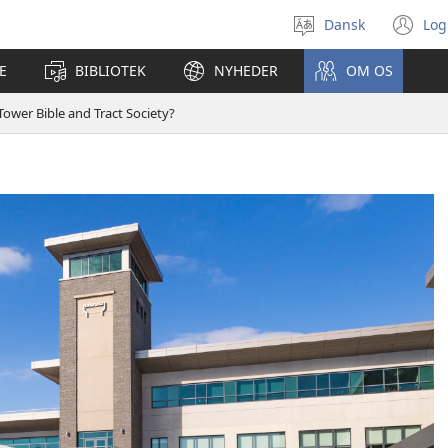
Dansk
Log
Vælg
(å
sprog
ny
E
BIBLIOTEK
NYHEDER
OM OS
vi
ower Bible and Tract Society?