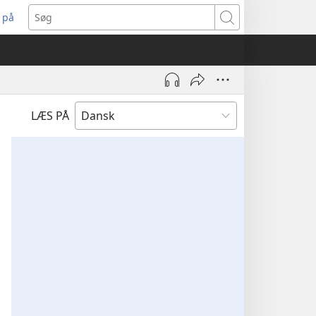
 på
bner
Søg
t
ndue)
LÆS PÅ