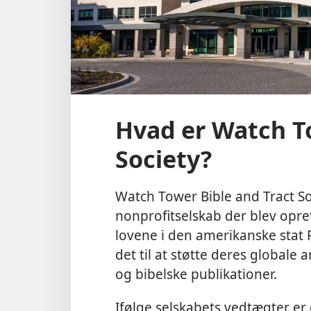
Hvad er Watch To
Society?
Watch Tower Bible and Tract So
nonprofitselskab der blev opr
lovene i den amerikanske stat 
det til at støtte deres globale 
og bibelske publikationer.
Ifølge selskabets vedtægter er d