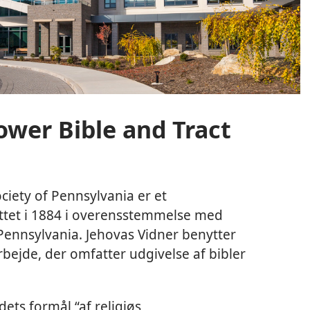
wer Bible and Tract
ciety of Pennsylvania er et
ettet i 1884 i overensstemmelse med
Pennsylvania. Jehovas Vidner benytter
arbejde, der omfatter udgivelse af bibler
ets formål “af religiøs,