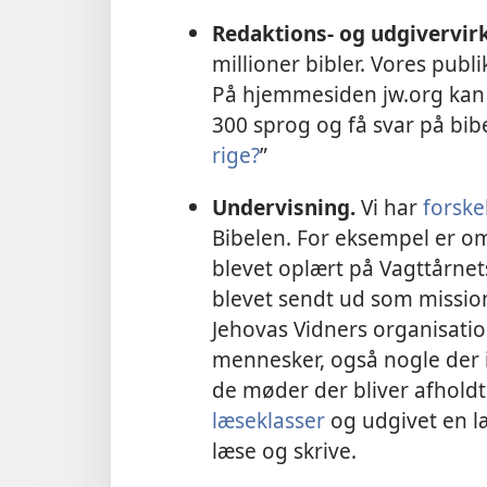
Redaktions- og udgivervi
millioner bibler. Vores publ
På hjemmesiden jw.org kan
300 sprog og få svar på bi
rige?
”
Undervisning.
Vi har
forske
Bibelen. For eksempel er o
blevet oplært på Vagttårnets
blevet sendt ud som mission
Jehovas Vidners organisatio
mennesker, også nogle der i
de møder der bliver afholdt
læseklasser
og udgivet en l
læse og skrive.