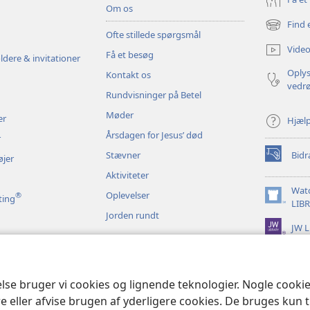
Om os
Find 
(åbner
Ofte stillede spørgsmål
nyt
Video
Få et besøg
vindue)
ldere & invitationer
Oplys
Kontakt os
vedr
Rundvisninger på Betel
Møder
er
Hjæl
Årsdagen for Jesus’ død
r
Stævner
Bidr
øjer
(åbner
nyt
Aktiviteter
vindue)
Wat
Oplevelser
®
ting
(åbner
LIB
Jorden rundt
nyt
JW L
vindue)
t bibeloplæsning
else bruger vi cookies og lignende teknologier. Nogle cook
e eller afvise brugen af yderligere cookies. De bruges kun 