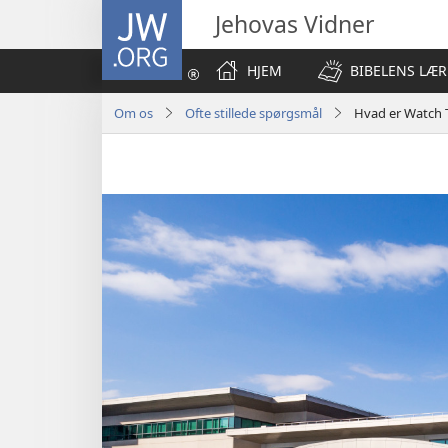
JW.ORG
Jehovas Vidner
HJEM
BIBELENS LÆR
Om os
Ofte stillede spørgsmål
Hvad er Watch T