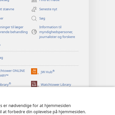
(åbner
nyt
et stævne
Seneste nyt
vindue)
er
Søg
ninger til læger
Information til
ørende behandling
myndighedspersoner,
journalister og forskere
p
ag
chtower ONLINE
®
JW Hub
(åbner
RARY™
nyt
®
vindue)
ibrary
Watchtower Library
ies er nødvendige for at hjemmesiden
til at forbedre din oplevelse på hjemmesiden.