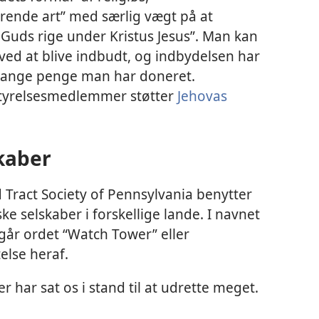
ende art” med særlig vægt på at
uds rige under Kristus Jesus”. Man kan
ved at blive indbudt, og indbydelsen har
mange penge man har doneret.
tyrelsesmedlemmer støtter
Jehovas
skaber
Tract Society of Pennsylvania benytter
ske selskaber i forskellige lande. I navnet
dgår ordet “Watch Tower” eller
else heraf.
er har sat os i stand til at udrette meget.