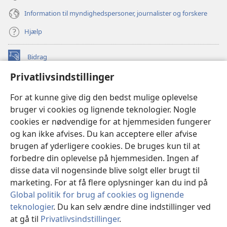
Information til myndighedspersoner, journalister og forskere
Hjælp
Bidrag
(åbner
nyt
Privatlivsindstillinger
vindue)
Watchtower ONLINE LIBRARY™
(åbner
For at kunne give dig den bedst mulige oplevelse
nyt
®
JW Hub
bruger vi cookies og lignende teknologier. Nogle
vindue)
(åbner
cookies er nødvendige for at hjemmesiden fungerer
nyt
®
JW Library
vindue)
og kan ikke afvises. Du kan acceptere eller afvise
brugen af yderligere cookies. De bruges kun til at
Watchtower Library
forbedre din oplevelse på hjemmesiden. Ingen af
disse data vil nogensinde blive solgt eller brugt til
marketing. For at få flere oplysninger kan du ind på
Global politik for brug af cookies og lignende
teknologier
. Du kan selv ændre dine indstillinger ved
Copyright
© 2026 Watch Tower Bible and Tract Society of Pennsylvania.
ANVENDELSESVILKÅR
|
PRIVATLIVSPOLITIK
|
at gå til
Privatlivsindstillinger
.
PRIVATLIVSINDSTILLINGER