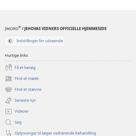
®
JW.ORG
/ JEHOVAS VIDNERS OFFICIELLE HJEMMESIDE
Indstillinger for udseende
Hurtige links
Få et besøg
Find et møde
(åbner
nyt
Find et stævne
(åbner
vindue)
nyt
Seneste nyt
vindue)
Videoer
Søg
Oplysninger til læger vedrørende behandling