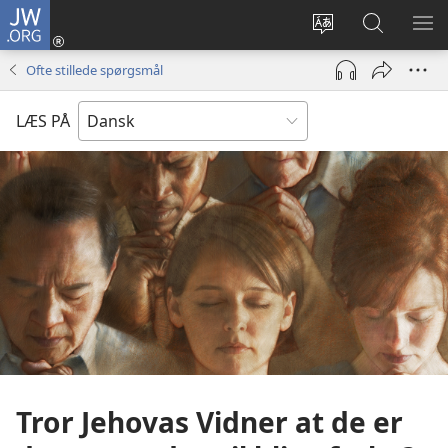
JW.ORG
Log
på
Vælg
Søg
VIS
(åbner
sprog
på
ME
Ofte stillede spørgsmål
nyt
JW.ORG
vindue)
LÆS PÅ
Tror Jehovas Vidner at de er