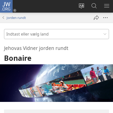
JW.ORG
Log
på
Vælg
Søg
VIS
(åbner
sprog
på
ME
Jorden rundt
nyt
JW.ORG
vindue)
Indtast
eller
vælg
Jehovas Vidner jorden rundt
land
Bonaire