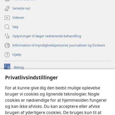
(åbner
vindue)
nyt
Seneste nyt
vindue)
Videoer
Søg
Oplysninger til læger vedrørende behandling
Information til myndighedspersoner, journalister og forskere
Hjælp
Bidrag
(åbner
nyt
Privatlivsindstillinger
vindue)
Watchtower ONLINE LIBRARY™
(åbner
For at kunne give dig den bedst mulige oplevelse
nyt
®
JW Hub
bruger vi cookies og lignende teknologier. Nogle
vindue)
(åbner
cookies er nødvendige for at hjemmesiden fungerer
nyt
®
JW Library
vindue)
og kan ikke afvises. Du kan acceptere eller afvise
brugen af yderligere cookies. De bruges kun til at