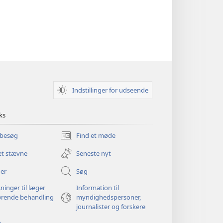
Indstillinger for udseende
ks
 besøg
Find et møde
(åbner
nyt
et stævne
Seneste nyt
vindue)
er
Søg
ninger til læger
Information til
ørende behandling
myndighedspersoner,
journalister og forskere
p