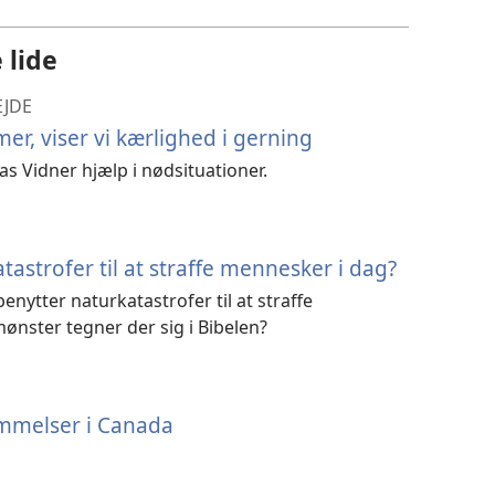
download
af
 lide
videoer
EJDE
r, viser vi kærlighed i gerning
s Vidner hjælp i nødsituationer.
astrofer til at straffe mennesker i dag?
enytter naturkatastrofer til at straffe
ønster tegner der sig i Bibelen?
melser i Canada