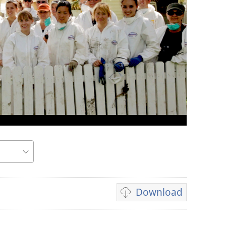
Download
Indstillinger
for