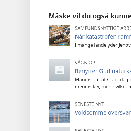
Måske vil du også kunne
SAMFUNDSNYTTIGT ARB
Når katastrofen ramme
I mange lande yder Jehova
VÅGN OP!
Benytter Gud naturkat
Mange tror at Gud i dag b
mennesker, men hvilket m
SENESTE NYT
Voldsomme oversvøm
SENESTE NYT