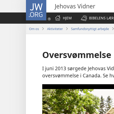
JW.ORG
Jehovas Vidner
HJEM
BIBELENS LÆR
Om os
Aktiviteter
Samfundsnyttigt arbejde
Oversvømmelse i
I juni 2013 sørgede Jehovas Vid
oversvømmelse i Canada. Se h