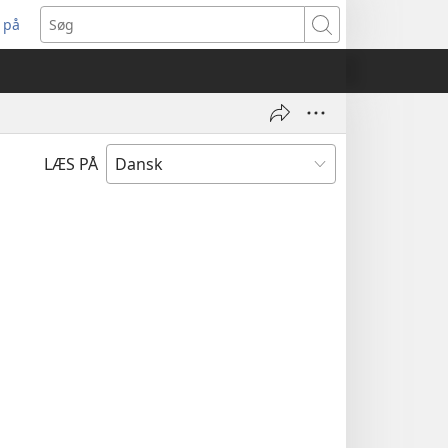
 på
bner
Søg
t
ndue)
LÆS PÅ