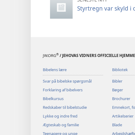
Styrtregn var skyld i
®
JW.ORG
/ JEHOVAS VIDNERS OFFICIELLE HJEMM
Bibelens lære
Bibliotek
Svar på bibelske spørgsmål
Bibler
Forklaring af bibelvers
Bøger
Bibelkursus
Brochurer
Redskaber til bibelstudie
Emnekort, fo
Lykke og indre fred
Artikelserier
Ægteskab og familie
Blade
Teenagere og unge
Arbejdshæft