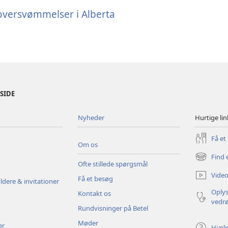
 oversvømmelser i Alberta
ESIDE
Nyheder
Hurtige lin
Få et
Om os
Find 
(åbner
Ofte stillede spørgsmål
nyt
Video
Få et besøg
vindue)
ldere & invitationer
Oplys
Kontakt os
vedr
Rundvisninger på Betel
Møder
er
Hjæl