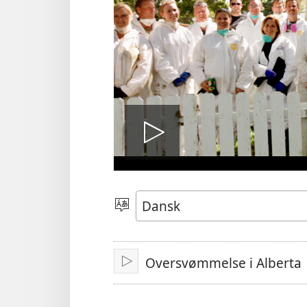
Afspil
video
Vælg
sprog
Oversvømmelse i Alberta
Afspil