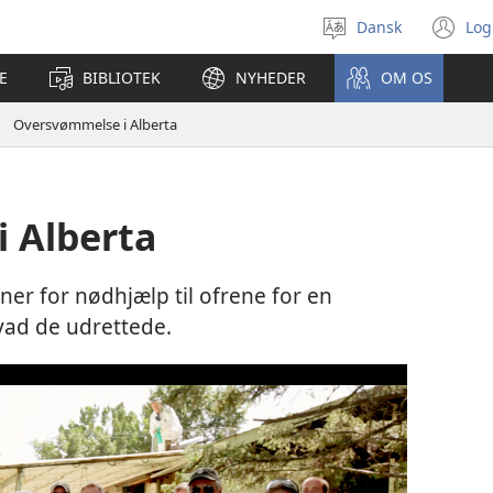
Dansk
Log
Vælg
(å
sprog
ny
E
BIBLIOTEK
NYHEDER
OM OS
vi
Oversvømmelse i Alberta
 Alberta
ner for nødhjælp til ofrene for en
vad de udrettede.