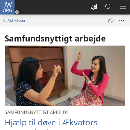
JW.ORG
Log
på
Vælg
Søg
VIS
(åbner
sprog
på
ME
Aktiviteter
nyt
JW.ORG
vindue)
Samfundsnyttigt arbejde
SAMFUNDSNYTTIGT ARBEJDE
Hjælp til døve i Ækvators