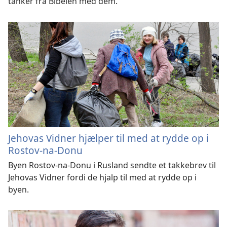
tanker fra Bibelen med dem.
Jehovas Vidner hjælper til med at rydde op i
Rostov-na-Donu
Byen Rostov-na-Donu i Rusland sendte et takkebrev til
Jehovas Vidner fordi de hjalp til med at rydde op i
byen.