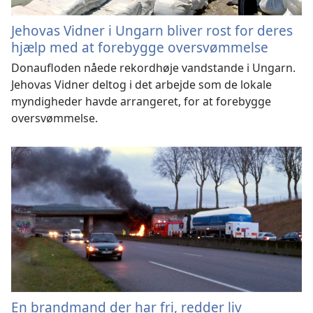
Jehovas Vidner i Ungarn bliver rost for deres
hjælp med at forebygge oversvømmelse
Donaufloden nåede rekordhøje vandstande i Ungarn.
Jehovas Vidner deltog i det arbejde som de lokale
myndigheder havde arrangeret, for at forebygge
oversvømmelse.
En brandmand der har fri, redder liv