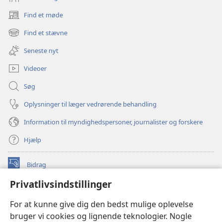
Find et møde
(åbner
nyt
Find et stævne
(åbner
vindue)
nyt
Seneste nyt
vindue)
Videoer
Søg
Oplysninger til læger vedrørende behandling
Information til myndighedspersoner, journalister og forskere
Hjælp
Bidrag
(åbner
nyt
Privatlivsindstillinger
vindue)
Watchtower ONLINE LIBRARY™
(åbner
For at kunne give dig den bedst mulige oplevelse
nyt
®
JW Hub
bruger vi cookies og lignende teknologier. Nogle
vindue)
(åbner