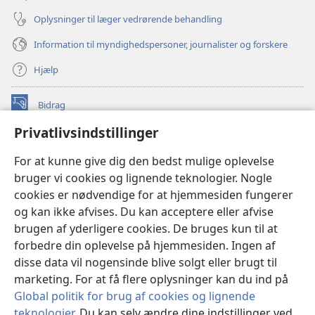
Oplysninger til læger vedrørende behandling
Information til myndighedspersoner, journalister og forskere
Hjælp
Bidrag
(åbner
nyt
Privatlivsindstillinger
vindue)
Watchtower ONLINE LIBRARY™
(åbner
For at kunne give dig den bedst mulige oplevelse
nyt
®
JW Hub
bruger vi cookies og lignende teknologier. Nogle
vindue)
(åbner
cookies er nødvendige for at hjemmesiden fungerer
nyt
®
JW Library
vindue)
og kan ikke afvises. Du kan acceptere eller afvise
brugen af yderligere cookies. De bruges kun til at
Watchtower Library
forbedre din oplevelse på hjemmesiden. Ingen af
disse data vil nogensinde blive solgt eller brugt til
marketing. For at få flere oplysninger kan du ind på
Global politik for brug af cookies og lignende
Copyright
© 2026 Watch Tower Bible and Tract Society of Pennsylvania.
teknologier
. Du kan selv ændre dine indstillinger ved