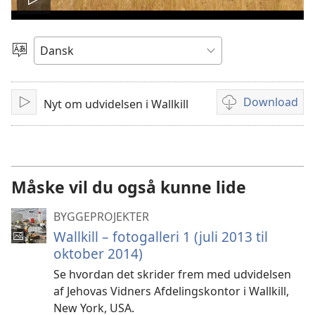
Afspil
video
Vælg
sprog
Download
Nyt om udvidelsen i Wallkill
Afspil
Indstillinger
for
download
af
videoer
Måske vil du også kunne lide
BYGGEPROJEKTER
Wallkill – fotogalleri 1 (juli 2013 til
oktober 2014)
Se hvordan det skrider frem med udvidelsen
af Jehovas Vidners Afdelingskontor i Wallkill,
New York, USA.