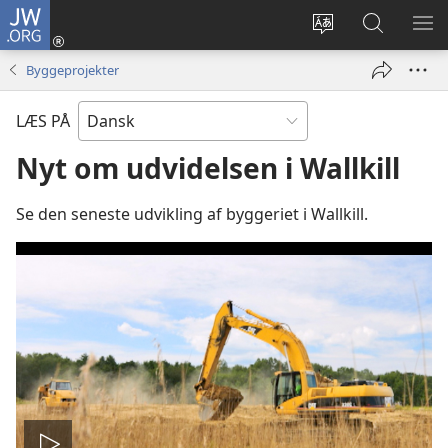
JW.ORG
Log
på
Vælg
Søg
VIS
(åbner
sprog
på
ME
Byggeprojekter
nyt
JW.ORG
vindue)
LÆS PÅ
Nyt om udvidelsen i Wallkill
Se den seneste udvikling af byggeriet i Wallkill.