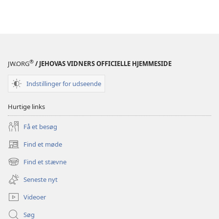
®
JW.ORG
/ JEHOVAS VIDNERS OFFICIELLE HJEMMESIDE
Indstillinger for udseende
Hurtige links
Få et besøg
Find et møde
(åbner
nyt
Find et stævne
(åbner
vindue)
nyt
Seneste nyt
vindue)
Videoer
Søg