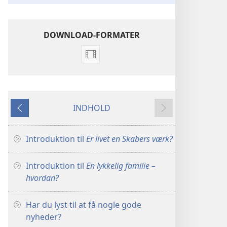
DOWNLOAD-FORMATER
Indstillinger
for
download
af
INDHOLD
videoer
Forrige
Næste
Introduktioner
til
Introduktion til
Er livet en Skabers værk?
forkyndelsen
Introduktion til
En lykkelig familie –
hvordan?
Har du lyst til at få nogle gode
nyheder?