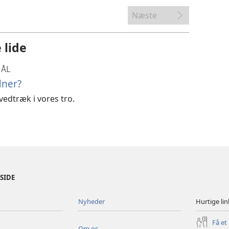
af
videoer
Næste
 lide
MÅL
dner?
vedtræk i vores tro.
ESIDE
Nyheder
Hurtige lin
Få et
Om os