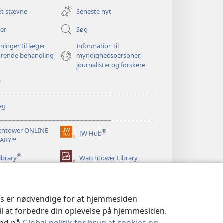
nyt
et stævne
Seneste nyt
vindue)
er
Søg
ninger til læger
Information til
ørende behandling
myndighedspersoner,
journalister og forskere
p
ag
chtower ONLINE
®
JW Hub
(åbner
RARY™
nyt
®
vindue)
ibrary
Watchtower Library
ies er nødvendige for at hjemmesiden
til at forbedre din oplevelse på hjemmesiden.
 ind på
Global politik for brug af cookies og