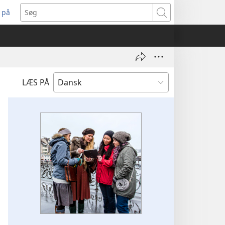
 på
bner
Søg
t
ndue)
LÆS PÅ