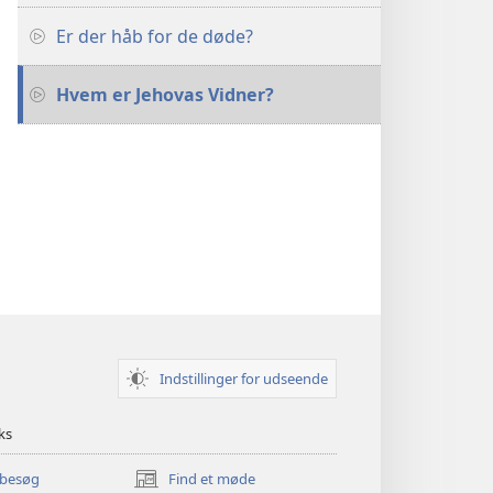
Er der håb for de døde?
Hvem er Jehovas Vidner?
Indstillinger for udseende
ks
 besøg
Find et møde
(åbner