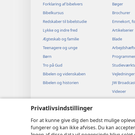
Forklaring af bibelvers
Bøger
Bibelkursus
Brochurer
Redskaber til bibelstudie
Emnekort, fo
Lykke og indre fred
Artikelserier
Ægteskab og familie
Blade
Teenagere og unge
Arbejdshæft
Børn
Programme
Tro på Gud
Studieværkt
Bibelen og videnskaben
Vejledninger
Bibelen og historien
JW Broadcas
Videoer
Musik
Privatlivsindstillinger
Hørespil
Dramatisere
For at kunne give dig den bedst mulige oplev
fungerer og kan ikke afvises. Du kan accepter
Ingen af disse data vil nogensinde blive solgt 