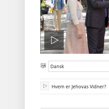
Afspil
video
Vælg
sprog
Hvem er Jehovas Vidner?
Afspil