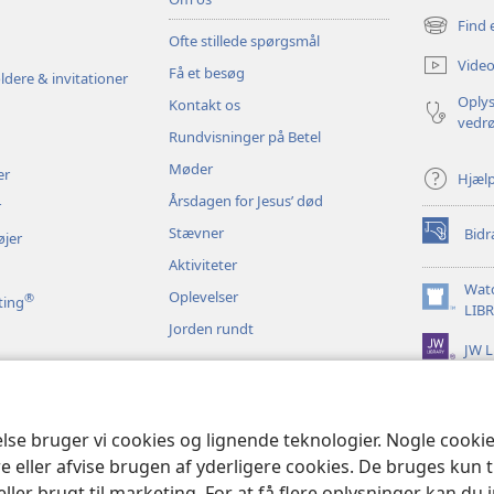
Find 
(åbner
Ofte stillede spørgsmål
nyt
Video
Få et besøg
vindue)
ldere & invitationer
Oplys
Kontakt os
vedr
Rundvisninger på Betel
Møder
er
Hjæl
Årsdagen for Jesus’ død
r
Stævner
Bidr
øjer
(åbner
nyt
Aktiviteter
vindue)
Wat
Oplevelser
®
ting
(åbner
LIB
Jorden rundt
nyt
JW L
vindue)
t bibeloplæsning
else bruger vi cookies og lignende teknologier. Nogle cook
e eller afvise brugen af yderligere cookies. De bruges kun 
eller brugt til marketing. For at få flere oplysninger kan du