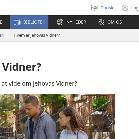
Dansk
Log
Vælg
(å
sprog
ny
E
BIBLIOTEK
NYHEDER
OM OS
vi
sen
Hvem er Jehovas Vidner?
 Vidner?
 at vide om Jehovas Vidner?