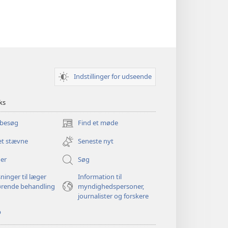
Indstillinger for udseende
ks
 besøg
Find et møde
(åbner
nyt
et stævne
Seneste nyt
vindue)
er
Søg
ninger til læger
Information til
ørende behandling
myndighedspersoner,
journalister og forskere
p