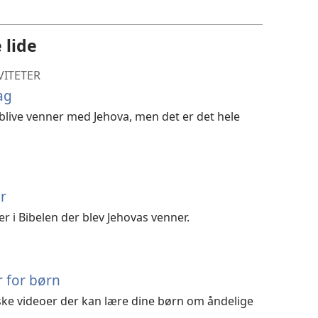
download
af
 lide
videoer
VITETER
ag
 blive venner med Jehova, men det er det hele
r
er i Bibelen der blev Jehovas venner.
r for børn
lske videoer der kan lære dine børn om åndelige