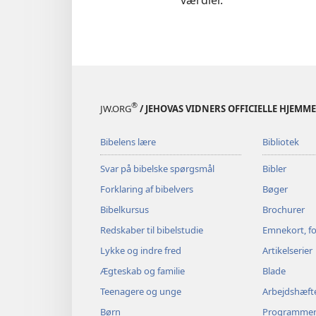
®
JW.ORG
/ JEHOVAS VIDNERS OFFICIELLE HJEMM
Bibelens lære
Bibliotek
Svar på bibelske spørgsmål
Bibler
Forklaring af bibelvers
Bøger
Bibelkursus
Brochurer
Redskaber til bibelstudie
Emnekort, fo
Lykke og indre fred
Artikelserier
Ægteskab og familie
Blade
Teenagere og unge
Arbejdshæft
Børn
Programme