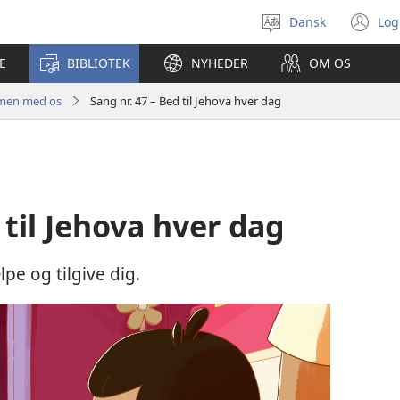
Dansk
Log
Vælg
(å
sprog
ny
E
BIBLIOTEK
NYHEDER
OM OS
vi
mmen med os
Sang nr. 47 – Bed til Jehova hver dag
 til Jehova hver dag
pe og tilgive dig.