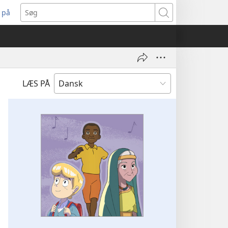
 på
bner
Søg
t
ndue)
LÆS PÅ