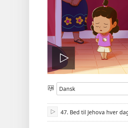
Afspil
video
Vælg
sprog
47. Bed til Jehova hver da
Afspil