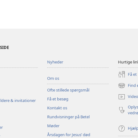
ESIDE
Nyheder
Hurtige lin
Få et
Om os
Find 
(åbner
Ofte stillede spørgsmål
nyt
Video
Få et besøg
vindue)
ldere & invitationer
Oplys
Kontakt os
vedr
Rundvisninger på Betel
Møder
er
Hjæl
Årsdagen for Jesus’ død
r