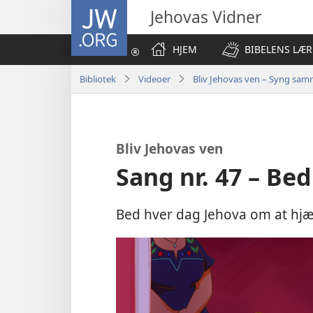
JW.ORG
Jehovas Vidner
HJEM
BIBELENS LÆR
Bibliotek
Videoer
Bliv Jehovas ven – Syng sa
Bliv Jehovas ven
Sang nr. 47 – Bed
Bed hver dag Jehova om at hjæl