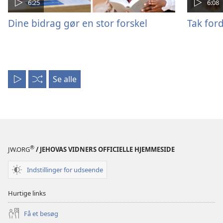
6:25
6:08
Dine bidrag gør en stor forskel
Tak ford
Se alle
Afspil
Bland
alle
®
JW.ORG
/ JEHOVAS VIDNERS OFFICIELLE HJEMMESIDE
Indstillinger for udseende
Hurtige links
Få et besøg