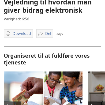
Vejledning til hvordan man
giver bidrag elektronisk
Varighed: 6:56
Download
Del
edj.v
Muligheder
Vejledning
for
til
videodownload
hvordan
man
Organiseret til at fuldføre vores
giver
tjeneste
bidrag
elektronisk