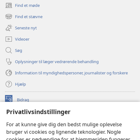
Find et møde
(åbner
nyt
Find et stævne
(åbner
vindue)
nyt
Seneste nyt
vindue)
Videoer
Søg
Oplysninger til læger vedrørende behandling
Information til myndighedspersoner, journalister og forskere
Hjælp
Bidrag
(åbner
nyt
Privatlivsindstillinger
vindue)
Watchtower ONLINE LIBRARY™
(åbner
For at kunne give dig den bedst mulige oplevelse
nyt
®
JW Hub
bruger vi cookies og lignende teknologier. Nogle
vindue)
(åbner
cookies er nødvendige for at hjemmesiden fungerer
nyt