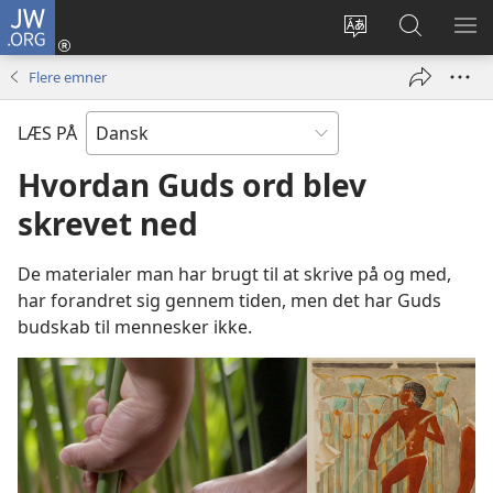
JW.ORG
Log
på
Vælg
Søg
VIS
(åbner
sprog
på
ME
Flere emner
nyt
JW.ORG
vindue)
LÆS PÅ
Hvordan Guds ord blev
skrevet ned
De materialer man har brugt til at skrive på og med,
har forandret sig gennem tiden, men det har Guds
budskab til mennesker ikke.