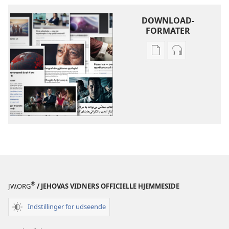
DOWNLOAD-
FORMATER
Indstillinger
Indstillinger
for
for
download
download
af
af
publikationer
lydindspilnin
Flere
Flere
emner
emner
®
JW.ORG
/ JEHOVAS VIDNERS OFFICIELLE HJEMMESIDE
Indstillinger for udseende