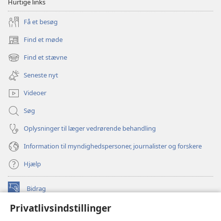
Hurtige links
Få et besøg
Find et møde
(åbner
nyt
Find et stævne
(åbner
vindue)
nyt
Seneste nyt
vindue)
Videoer
Søg
Oplysninger til læger vedrørende behandling
Information til myndighedspersoner, journalister og forskere
Hjælp
Bidrag
(åbner
nyt
Privatlivsindstillinger
vindue)
Watchtower ONLINE LIBRARY™
(åbner