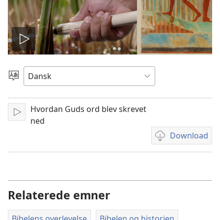
Afspil
video
Vælg
sprog
Hvordan Guds ord blev skrevet
Afspil
ned
Download
Indstillinger
for
download
af
videoer
Relaterede emner
Bibelens overlevelse
Bibelen og historien