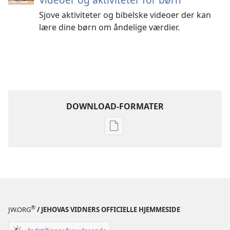
Sjove aktiviteter og bibelske videoer der kan
lære dine børn om åndelige værdier.
DOWNLOAD-FORMATER
Indstillinger
for
download
af
publikationer
Bliv
Jehovas
®
JW.ORG
/ JEHOVAS VIDNERS OFFICIELLE HJEMMESIDE
ven