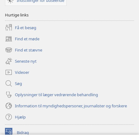
–
Indstillinger for udseende
Aktiviteter
Hurtige links
Få et besøg
Find et møde
(åbner
nyt
Find et stævne
(åbner
vindue)
nyt
Seneste nyt
vindue)
Videoer
Søg
Oplysninger til læger vedrørende behandling
Information til myndighedspersoner, journalister og forskere
Hjælp
Bidrag
(åbner