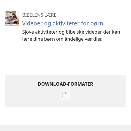
BIBELENS LÆRE
Videoer og aktiviteter for børn
Sjove aktiviteter og bibelske videoer der kan
lære dine børn om åndelige værdier.
DOWNLOAD-FORMATER
Indstillinger
for
download
af
publikationer