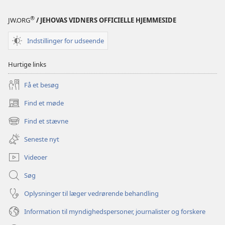
Bliv
Jehovas
®
JW.ORG
/ JEHOVAS VIDNERS OFFICIELLE HJEMMESIDE
ven
–
Indstillinger for udseende
Aktiviteter
Hurtige links
Få et besøg
Find et møde
(åbner
nyt
Find et stævne
(åbner
vindue)
nyt
Seneste nyt
vindue)
Videoer
Søg
Oplysninger til læger vedrørende behandling
Information til myndighedspersoner, journalister og forskere