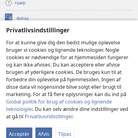
Hjælp
Bidrag
(åbner
nyt
Privatlivsindstillinger
vindue)
Watchtower ONLINE LIBRARY™
(åbner
For at kunne give dig den bedst mulige oplevelse
nyt
®
JW Hub
bruger vi cookies og lignende teknologier. Nogle
vindue)
(åbner
cookies er nødvendige for at hjemmesiden fungerer
nyt
®
JW Library
vindue)
og kan ikke afvises. Du kan acceptere eller afvise
brugen af yderligere cookies. De bruges kun til at
Watchtower Library
forbedre din oplevelse på hjemmesiden. Ingen af
disse data vil nogensinde blive solgt eller brugt til
marketing. For at få flere oplysninger kan du ind på
Global politik for brug af cookies og lignende
teknologier
. Du kan selv ændre dine indstillinger ved
Copyright
© 2026 Watch Tower Bible and Tract Society of Pennsylvania.
ANVENDELSESVILKÅR
|
PRIVATLIVSPOLITIK
|
at gå til
Privatlivsindstillinger
.
Vi
PRIVATLIVSINDSTILLINGER
in
Acceptér
Afvis
Tilpas