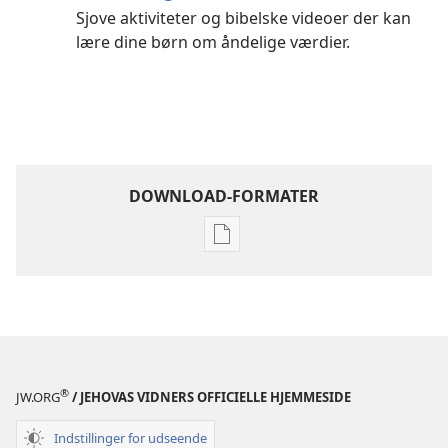
Sjove aktiviteter og bibelske videoer der kan
lære dine børn om åndelige værdier.
DOWNLOAD-FORMATER
Indstillinger
for
download
af
publikationer
Bliv
Jehovas
®
JW.ORG
/ JEHOVAS VIDNERS OFFICIELLE HJEMMESIDE
ven
–
Indstillinger for udseende