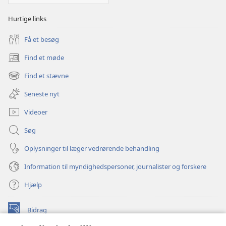
Aktiviteter
Hurtige links
Få et besøg
Find et møde
(åbner
nyt
Find et stævne
(åbner
vindue)
nyt
Seneste nyt
vindue)
Videoer
Søg
Oplysninger til læger vedrørende behandling
Information til myndighedspersoner, journalister og forskere
Hjælp
Bidrag
(åbner
nyt