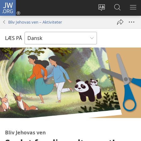
JW.ORG
Log
på
Vælg
Søg
VIS
(åbner
sprog
på
ME
Bliv Jehovas ven – Aktiviteter
nyt
JW.ORG
vindue)
LÆS PÅ
Bliv Jehovas ven